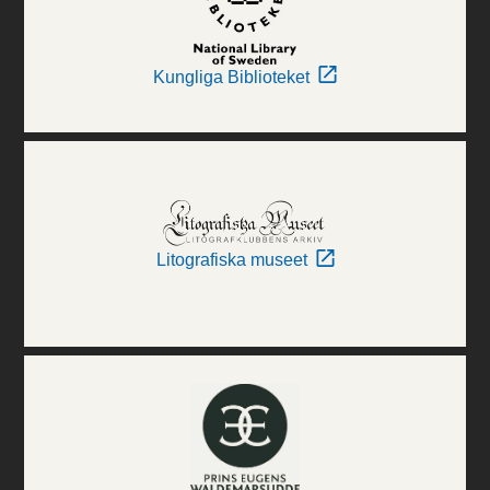
Kungliga Biblioteket
Litografiska museet