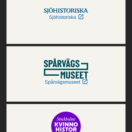
Sjöhistoriska
Spårvägsmuseet