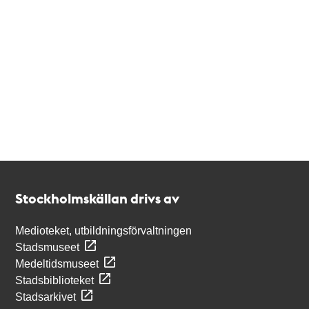
Kontakt
Stockholmskällan
Stockholmskällan drivs av
Medioteket, utbildningsförvaltningen
Stadsmuseet
Medeltidsmuseet
Stadsbiblioteket
Stadsarkivet