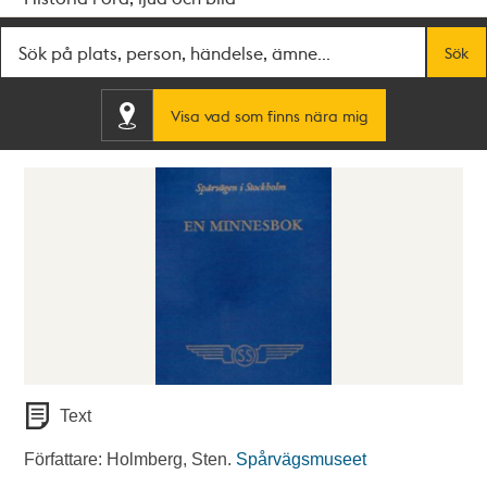
Fritextsök
Sök
Visa vad som finns nära mig
Text
Författare: Holmberg, Sten.
Spårvägsmuseet