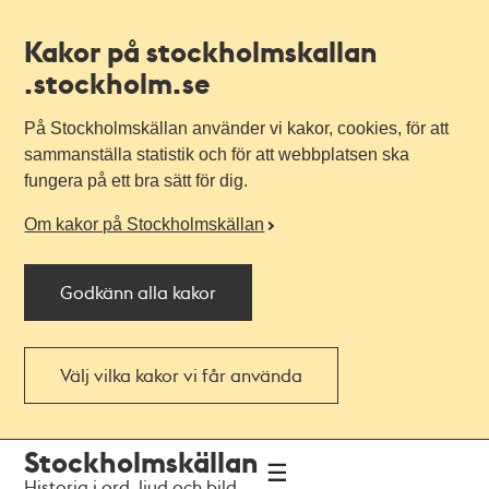
Kakor på stockholmskallan
.stockholm.se
På Stockholmskällan använder vi kakor, cookies, för att
sammanställa statistik och för att webbplatsen ska
fungera på ett bra sätt för dig.
Om kakor på Stockholmskällan
Godkänn alla kakor
Välj vilka kakor vi får använda
Till
Till
Stockholmskällan
navigationen
huvudinnehållet
Historia i ord, ljud och bild