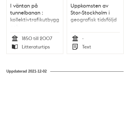
I väntan på
Uppkomsten av
tunnelbanan :
Stor-Stockholm i
kollektivtrafikutbyggnad
geografisk tidsföljd
och
bebyggelseexploatering
1850 till 2007
-
i Storstockholm /
Tid
Tid
Litteraturtips
Text
Stig Svallhammar
Typ
Typ
Uppdaterad
2021-12-02