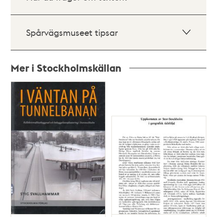
Spårvägsmuseet tipsar
Mer i Stockholmskällan
Relaterade
poster
och
teman