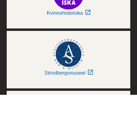
Kvinnohistoriska
Strindbergsmuseet
Thielska Galleriet