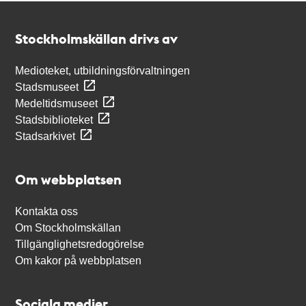
Kontakt
Stockholmskällan
Stockholmskällan drivs av
Medioteket, utbildningsförvaltningen
Stadsmuseet
Medeltidsmuseet
Stadsbiblioteket
Stadsarkivet
Om webbplatsen
Kontakta oss
Om Stockholmskällan
Tillgänglighetsredogörelse
Om kakor på webbplatsen
Sociala medier