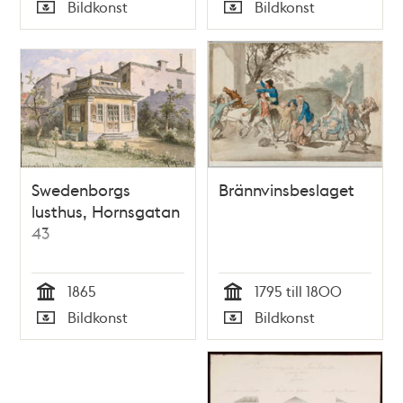
Tid
Tid
Bildkonst
Bildkonst
Typ
Typ
Swedenborgs
Brännvinsbeslaget
lusthus, Hornsgatan
43
1865
1795 till 1800
Tid
Tid
Bildkonst
Bildkonst
Typ
Typ