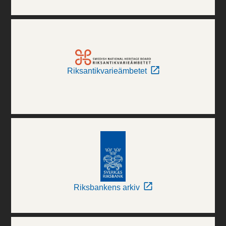
Riksantikvarieämbetet
Riksbankens arkiv