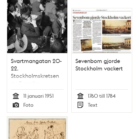
Svartmangatan 20-
Sevenbom gjorde
22.
Stockholm vackert
Stockholmskretsen
av Svenska
fotografernas
11 januari 1951
1760 till 1784
förbund
Tid
Tid
Foto
Text
sammanträder i
Typ
Typ
Storkyrkoskolans
källarlokal. Kvällens
tema är Reseafton,
där fotografer