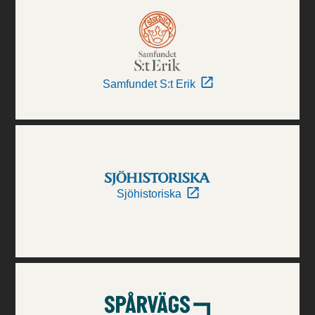
Samfundet S:t Erik
Sjöhistoriska