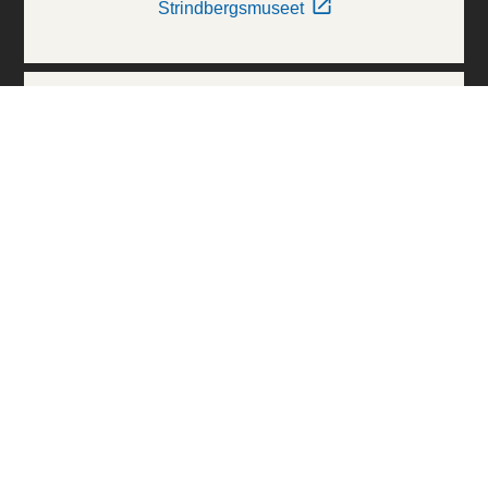
Strindbergsmuseet
Thielska Galleriet
Världskulturmuseerna