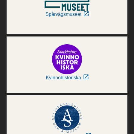
Spårvägsmuseet
Kvinnohistoriska