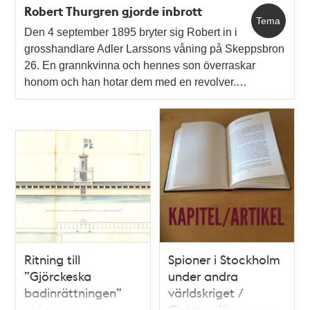
Robert Thurgren gjorde inbrott
Tema
Den 4 september 1895 bryter sig Robert in i
grosshandlare Adler Larssons våning på Skeppsbron
26. En grannkvinna och hennes son överraskar
honom och han hotar dem med en revolver.…
Ritning till
Spioner i Stockholm
”Gjörckeska
under andra
badinrättningen”
världskriget /
vid norra
Christer Jörgensen