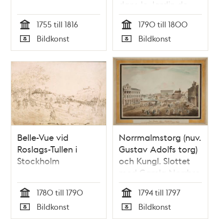
dans le Jardin de
Mose Backe au
1755 till 1816
1790 till 1800
Södermalm
Tid
Tid
Bildkonst
Bildkonst
Typ
Typ
Belle-Vue vid
Norrmalmstorg (nuv.
Roslags-Tullen i
Gustav Adolfs torg)
Stockholm
och Kungl. Slottet
med Gamla Norrbro
(riven 1797)
1780 till 1790
1794 till 1797
Tid
Tid
Bildkonst
Bildkonst
Typ
Typ