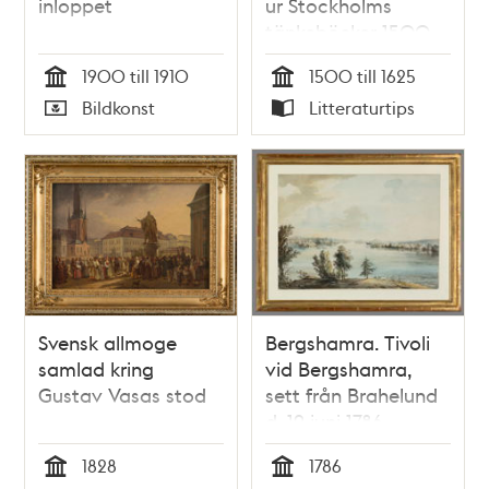
inloppet
ur Stockholms
tänkeböcker 1500-
1625 / Åke Eriksson
1900 till 1910
1500 till 1625
Tid
Tid
Bildkonst
Litteraturtips
Typ
Typ
Svensk allmoge
Bergshamra. Tivoli
samlad kring
vid Bergshamra,
Gustav Vasas stod
sett från Brahelund
d. 19 juni 1786
1828
1786