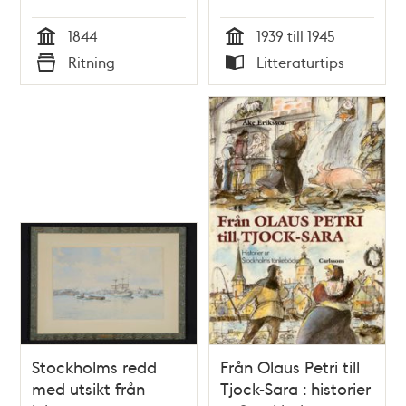
Riddarholmen 1844
1844
1939 till 1945
Tid
Tid
Ritning
Litteraturtips
Typ
Typ
Stockholms redd
Från Olaus Petri till
med utsikt från
Tjock-Sara : historier