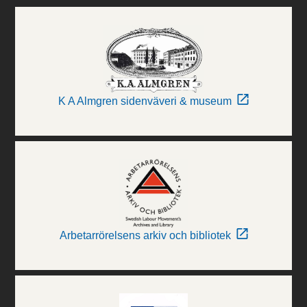
K A Almgren sidenväveri & museum
Arbetarrörelsens arkiv och bibliotek