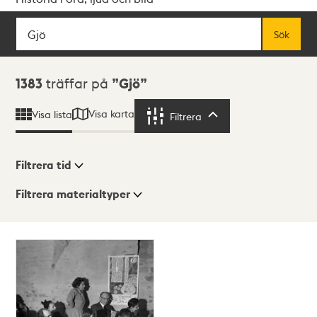
Sök
Fritextsök
Sök
Sökresultat
1383
träffar på
Gjö
Visa karta
Visa lista
Filtrera
Filtrera
Filtrera tid
Filtrera materialtyper
Visningsläge
Totalt
1383
träffar
Lista
Karta