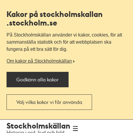
Kakor på stockholmskallan
.stockholm.se
På Stockholmskällan använder vi kakor, cookies, för att
sammanställa statistik och för att webbplatsen ska
fungera på ett bra sätt för dig.
Om kakor på Stockholmskällan
Godkänn alla kakor
Välj vilka kakor vi får använda
Till
Till
Stockholmskällan
navigationen
huvudinnehållet
Historia i ord, ljud och bild