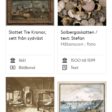
Slottet Tre Kronor,
Solbergaskatten /
sett från sydväst
text: Stefan
Håkansson ; foto
Leif Strååth
1661
1500 till 1599
Tid
Tid
Bildkonst
Text
Typ
Typ