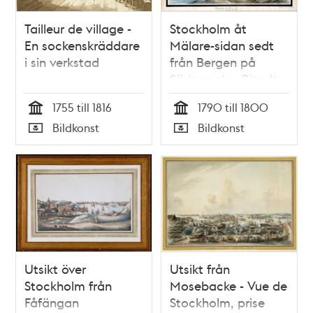
Tailleur de village -
Stockholm åt
En sockenskräddare
Mälare-sidan sedt
i sin verkstad
från Bergen på
Södermalm. Ritadt .
. . Efter naturen af
1755 till 1816
1790 till 1800
J.F. Martin
Tid
Tid
Bildkonst
Bildkonst
Typ
Typ
Utsikt över
Utsikt från
Stockholm från
Mosebacke - Vue de
Fåfängan
Stockholm, prise