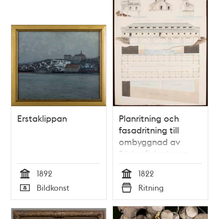
Erstaklippan
Planritning och
fasadritning till
ombyggnad av
Södra fiskarhuset
1892
1822
Tid
Tid
Bildkonst
Ritning
Typ
Typ