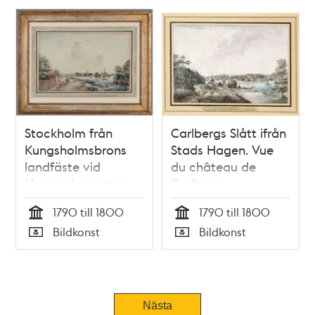
Stockholm från
Carlbergs Slått ifrån
Kungsholmsbrons
Stads Hagen. Vue
landfäste vid
du château de
Hantverkargatan
Carlberg
1790 till 1800
1790 till 1800
Tid
Tid
Bildkonst
Bildkonst
Typ
Typ
Tidigare
Nästa