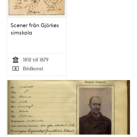
berättar om resor
de gjort i tjänsten
Scener från Gjörkes
simskola
1812 till 1879
Tid
Bildkonst
Typ