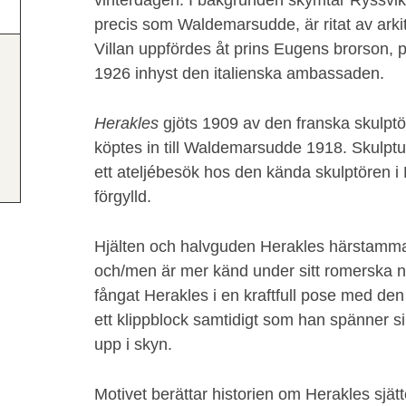
vinterdagen. I bakgrunden skymtar Ryssvike
precis som Waldemarsudde, är ritat av ark
Villan uppfördes åt prins Eugens brorson,
1926 inhyst den italienska ambassaden.
Herakles
gjöts 1909 av den franska skulpt
köptes in till Waldemarsudde 1918. Skulptur
ett ateljébesök hos den kända skulptören i 
förgylld.
Hjälten och halvguden Herakles härstammar
och/men är mer känd under sitt romerska 
fångat Herakles i en kraftfull pose med de
ett klippblock samtidigt som han spänner s
upp i skyn.
Motivet berättar historien om Herakles sjät