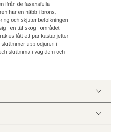
en ifrån de fasansfulla
ren har en näbb i brons,
öring och skjuter befolkningen
g i en tät skog i området
kles fått ett par kastanjetter
a skrämmer upp odjuren i
 och skrämma i väg dem och