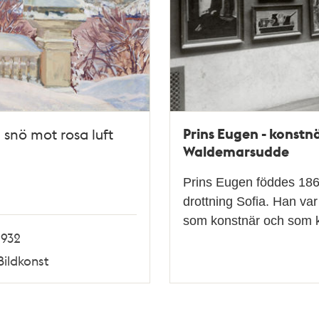
Prins Eugen - konstn
i snö mot rosa luft
Waldemarsudde
Prins Eugen föddes 1865
drottning Sofia. Han va
som konstnär och som 
1932
Bildkonst