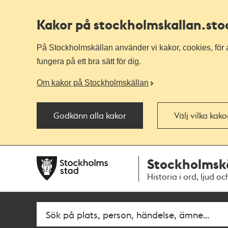
Kakor på stockholmskallan
.st
På Stockholmskällan använder vi kakor, cookies, för a
fungera på ett bra sätt för dig.
Om kakor på Stockholmskällan
Godkänn alla kakor
Välj vilka kak
Till
Till
Stockholmsk
navigationen
huvudinnehållet
Historia i ord, ljud oc
Fritextsök