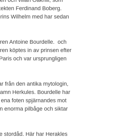
n och villan Oakhill, som
itekten Ferdinand Boberg.
 prins Wilhelm med har sedan
ören Antoine Bourdelle. och
en köptes in av prinsen efter
Paris och var ursprungligen
 från den antika mytologin,
namn Herkules. Bourdelle har
n ena foten spjärnandes mot
in enorma pilbåge och siktar
te stordåd. Här har Herakles