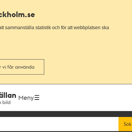
ockholm.se
tt sammanställa statistik och för att webbplatsen ska
or vi får använda
ällan
Meny
h bild
Sök