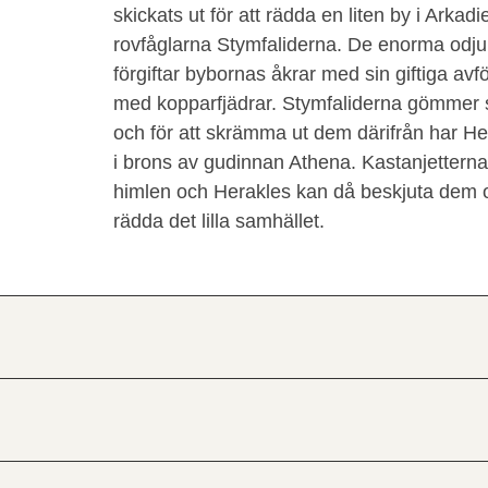
skickats ut för att rädda en liten by i Arkadi
rovfåglarna Stymfaliderna. De enorma odju
förgiftar bybornas åkrar med sin giftiga avf
med kopparfjädrar. Stymfaliderna gömmer si
och för att skrämma ut dem därifrån har Hera
i brons av gudinnan Athena. Kastanjettern
himlen och Herakles kan då beskjuta dem
rädda det lilla samhället.