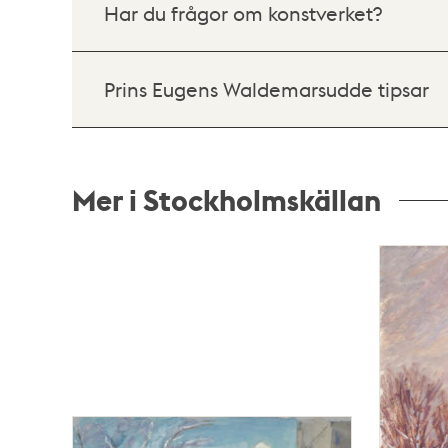
Har du frågor om konstverket?
Prins Eugens Waldemarsudde tipsar
Mer i Stockholmskällan
Relaterade
poster
och
teman