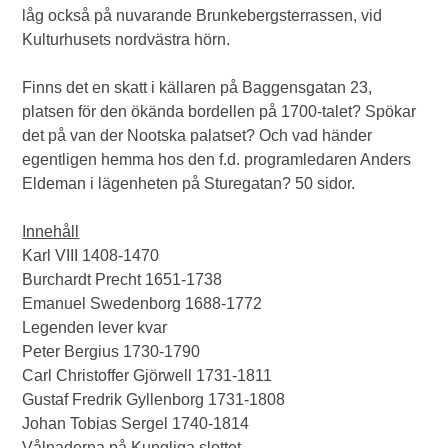
låg också på nuvarande Brunkebergsterrassen, vid
Kulturhusets nordvästra hörn.
Finns det en skatt i källaren på Baggensgatan 23,
platsen för den ökända bordellen på 1700-talet? Spökar
det på van der Nootska palatset? Och vad händer
egentligen hemma hos den f.d. programledaren Anders
Eldeman i lägenheten på Sturegatan? 50 sidor.
Innehåll
Karl VIII 1408-1470
Burchardt Precht 1651-1738
Emanuel Swedenborg 1688-1772
Legenden lever kvar
Peter Bergius 1730-1790
Carl Christoffer Gjörwell 1731-1811
Gustaf Fredrik Gyllenborg 1731-1808
Johan Tobias Sergel 1740-1814
Vålnaderna på Kungliga slottet