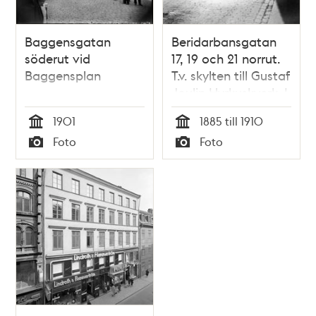
Baggensgatan
Beridarbansgatan
söderut vid
17, 19 och 21 norrut.
Baggensplan
T.v. skylten till Gustaf
Joulin Hyrkuskverk. I
fonden ligger
1901
1885 till 1910
Tekniska skolan från
Tid
Tid
Foto
Foto
1945
Typ
Typ
Konstfackskolan