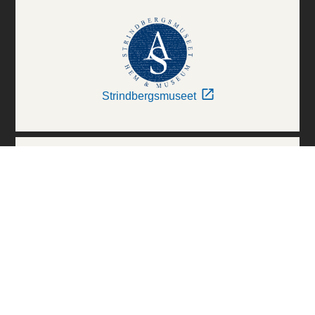
Strindbergsmuseet
Thielska Galleriet