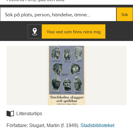
Fritextsök
Sök
Visa vad som finns nära mig
Litteraturtips
Författare: Stugart, Martin (f. 1949).
Stadsbiblioteket