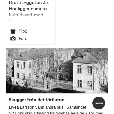
Drottninggatan 38.
Här ligger numera
Kulturhuset med
Stadsteatern
1962
Tid
Foto
Typ
Skuggor från det förflutna
Tema
Livea Larsson vann andra pris i Samfundet
S:t Eriks skrivartävling för gymnasieelever 2024 med