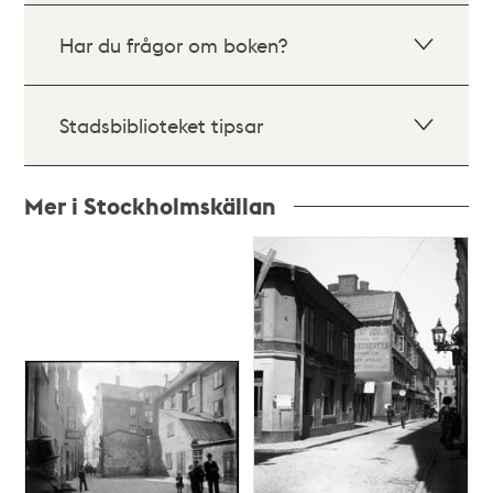
Har du frågor om boken?
Stadsbiblioteket tipsar
Mer i Stockholmskällan
Relaterade
poster
och
teman