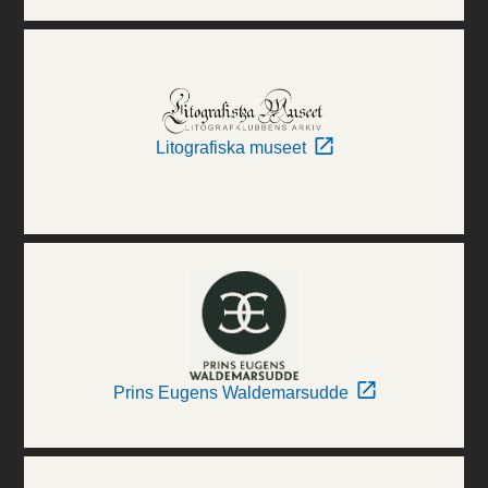
Litografiska museet
Prins Eugens Waldemarsudde