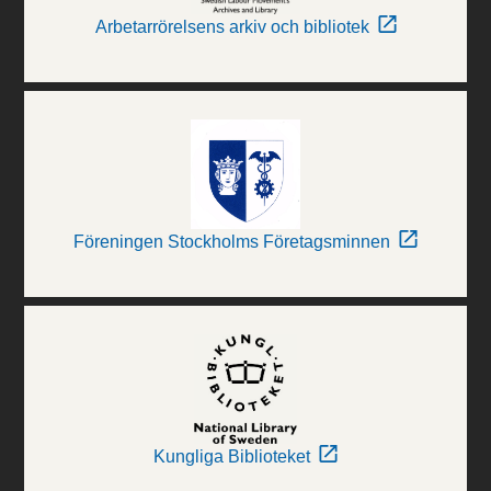
Arbetarrörelsens arkiv och bibliotek
Föreningen Stockholms Företagsminnen
Kungliga Biblioteket