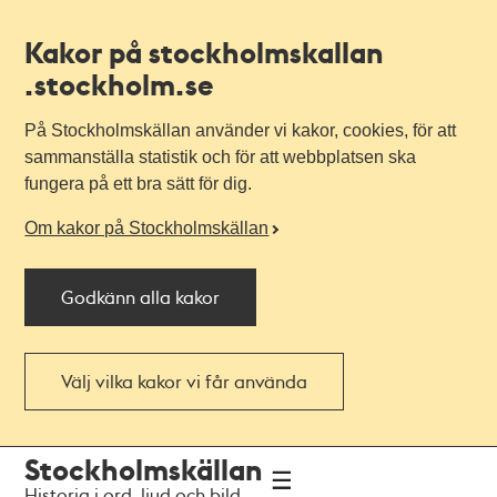
Kakor på stockholmskallan
.stockholm.se
På Stockholmskällan använder vi kakor, cookies, för att
sammanställa statistik och för att webbplatsen ska
fungera på ett bra sätt för dig.
Om kakor på Stockholmskällan
Godkänn alla kakor
Välj vilka kakor vi får använda
Till
Till
Stockholmskällan
navigationen
huvudinnehållet
Historia i ord, ljud och bild