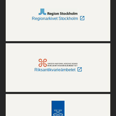
Regionarkivet Stockholm
Riksantikvarieämbetet