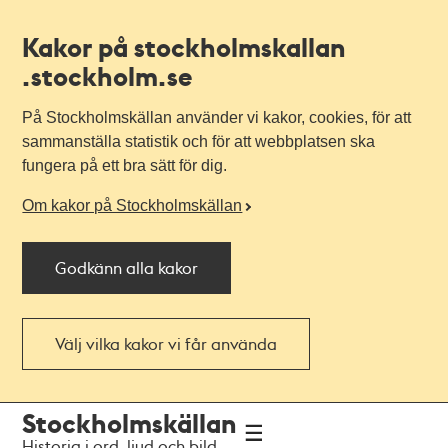
Kakor på stockholmskallan
.stockholm.se
På Stockholmskällan använder vi kakor, cookies, för att
sammanställa statistik och för att webbplatsen ska
fungera på ett bra sätt för dig.
Om kakor på Stockholmskällan
Godkänn alla kakor
Välj vilka kakor vi får använda
Till
Till
Stockholmskällan
navigationen
huvudinnehållet
Historia i ord, ljud och bild