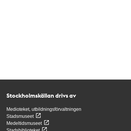
Kontakt
Stockholmskällan
Stockholmskällan drivs av
Medioteket, utbildningsförvaltningen
Stadsmuseet
Medeltidsmuseet
Stadsbiblioteket