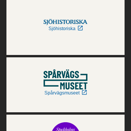
Sjöhistoriska
Spårvägsmuseet