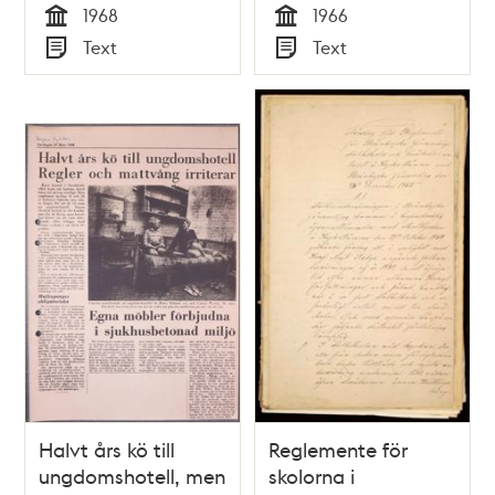
1968
1966
Tid
Tid
Text
Text
Typ
Typ
Halvt års kö till
Reglemente för
ungdomshotell, men
skolorna i