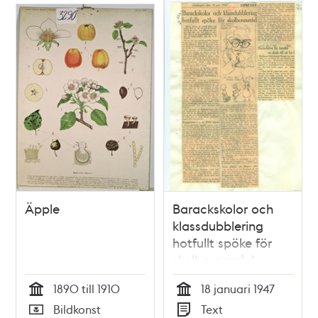
Äpple
Barackskolor och
klassdubblering
hotfullt spöke för
skolborgarråd
1890 till 1910
18 januari 1947
Tid
Tid
Bildkonst
Text