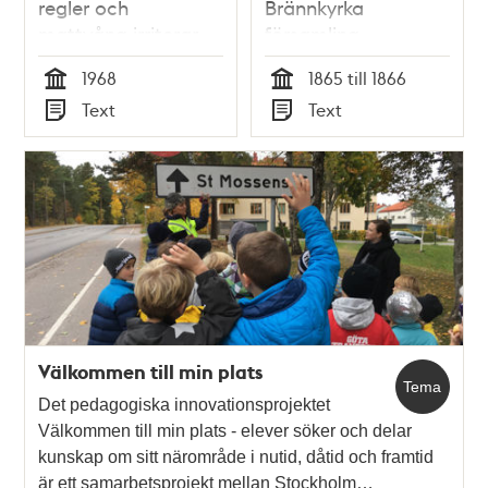
regler och
Brännkyrka
mattvång irriterar
församling
(nuvarande
1968
1865 till 1866
söderförort),
Tid
Tid
Text
Text
fastställda 1866
Typ
Typ
Välkommen till min plats
Tema
Det pedagogiska innovationsprojektet
Välkommen till min plats - elever söker och delar
kunskap om sitt närområde i nutid, dåtid och framtid
är ett samarbetsprojekt mellan Stockholm…