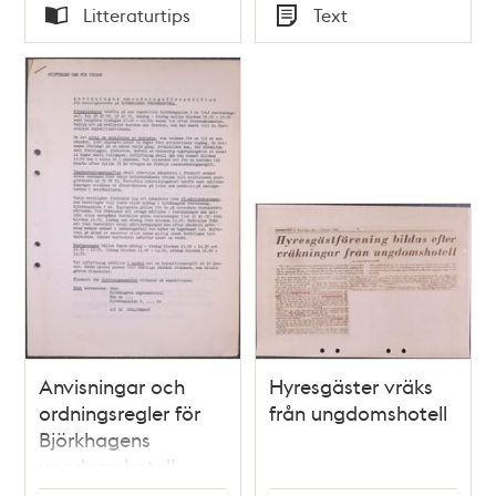
Tid
Tid
Litteraturtips
Text
Typ
Typ
Anvisningar och
Hyresgäster vräks
ordningsregler för
från ungdomshotell
Björkhagens
ungdomshotell