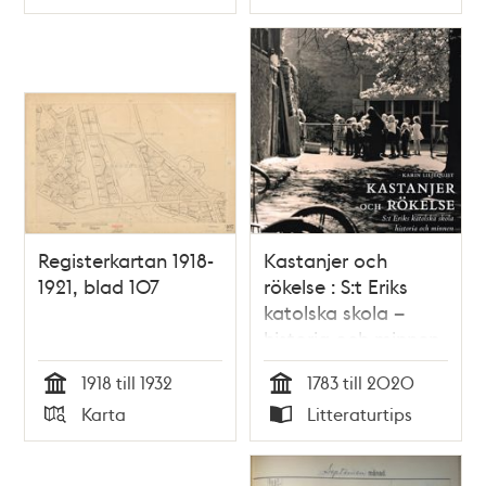
Typ
Typ
Registerkartan 1918-
Kastanjer och
1921, blad 107
rökelse : S:t Eriks
katolska skola –
historia och minnen
/ Karin Liljequist
1918 till 1932
1783 till 2020
Tid
Tid
Karta
Litteraturtips
Typ
Typ