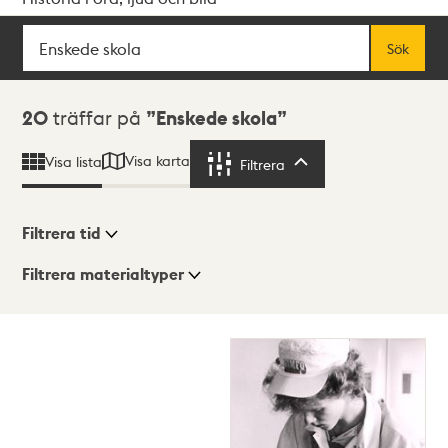
Sök
Fritextsök
Sök
Sökresultat
20
träffar på
Enskede skola
Visa karta
Visa lista
Filtrera
Filtrera
Filtrera tid
Filtrera materialtyper
Visningsläge
Totalt
20
träffar
Lista
Karta