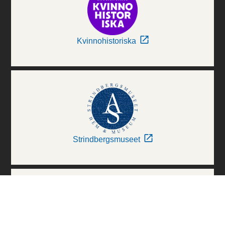
Kvinnohistoriska
Strindbergsmuseet