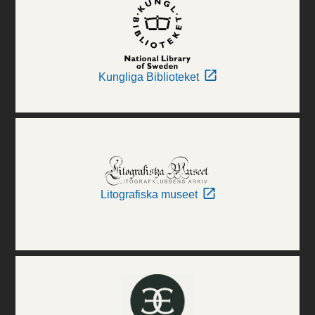
Kungliga Biblioteket
Litografiska museet