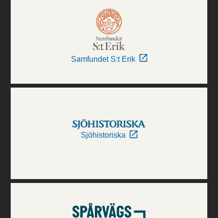
Samfundet S:t Erik
Sjöhistoriska