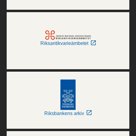
Riksantikvarieämbetet
Riksbankens arkiv