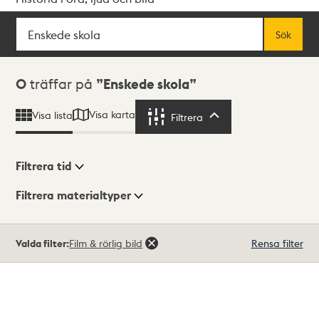
Sök
Fritextsök
Sök
Sökresultat
0
träffar på
Enskede skola
Visa karta
Visa lista
Filtrera
Filtrera
Filtrera tid
Filtrera materialtyper
Visningsläge
Totalt
Valda filter:
Film & rörlig bild
Rensa filter
0
träffar
Lista
Karta