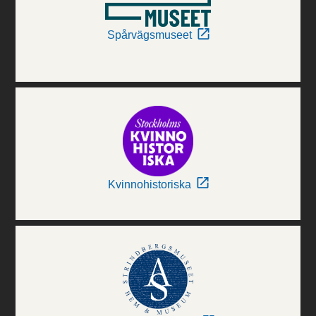
Spårvägsmuseet
Kvinnohistoriska