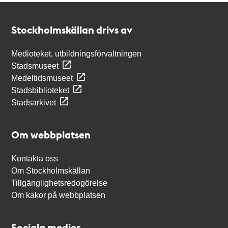
Kontakt
Stockholmskällan
Stockholmskällan drivs av
Medioteket, utbildningsförvaltningen
Stadsmuseet
Medeltidsmuseet
Stadsbiblioteket
Stadsarkivet
Om webbplatsen
Kontakta oss
Om Stockholmskällan
Tillgänglighetsredogörelse
Om kakor på webbplatsen
Sociala medier