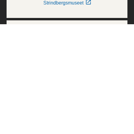
Strindbergsmuseet
Thielska Galleriet
Världskulturmuseerna