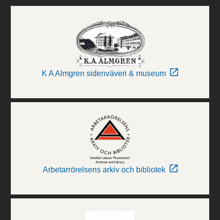
K A Almgren sidenväveri & museum
Arbetarrörelsens arkiv och bibliotek