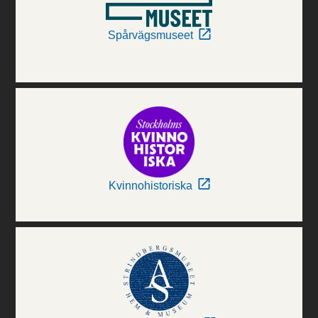
Spårvägsmuseet
Kvinnohistoriska