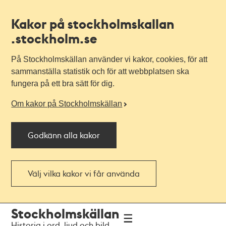
Kakor på stockholmskallan
.stockholm.se
På Stockholmskällan använder vi kakor, cookies, för att
sammanställa statistik och för att webbplatsen ska
fungera på ett bra sätt för dig.
Om kakor på Stockholmskällan
Godkänn alla kakor
Välj vilka kakor vi får använda
Till
Till
Stockholmskällan
navigationen
huvudinnehållet
Historia i ord, ljud och bild