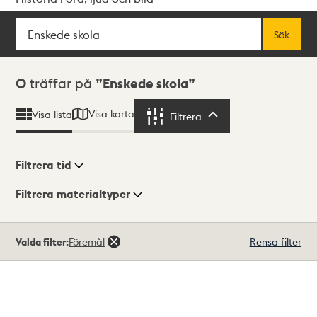
Sök
Fritextsök
Sök
Sökresultat
0
träffar på
Enskede skola
Visa karta
Visa lista
Filtrera
Filtrera
Filtrera tid
Filtrera materialtyper
Visningsläge
Totalt
Valda filter:
Föremål
Rensa filter
0
träffar
Lista
Karta