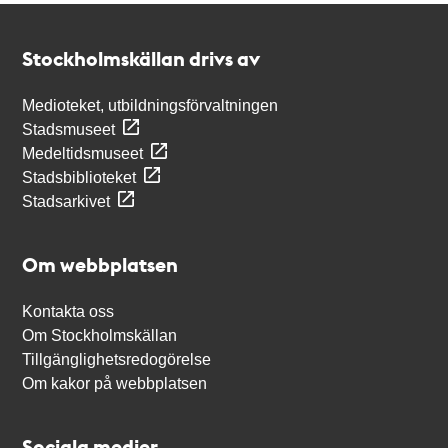
Kontakt
Stockholmskällan
Stockholmskällan drivs av
Medioteket, utbildningsförvaltningen
Stadsmuseet
Medeltidsmuseet
Stadsbiblioteket
Stadsarkivet
Om webbplatsen
Kontakta oss
Om Stockholmskällan
Tillgänglighetsredogörelse
Om kakor på webbplatsen
Sociala medier