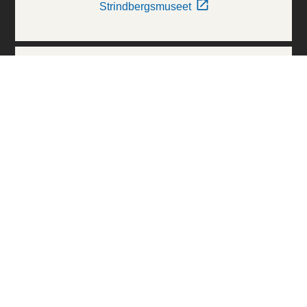
Strindbergsmuseet
Thielska Galleriet
Världskulturmuseerna