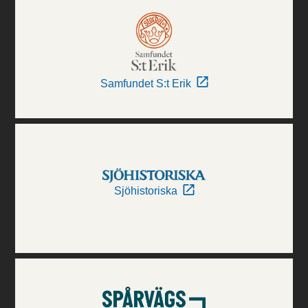
Samfundet S:t Erik
Sjöhistoriska