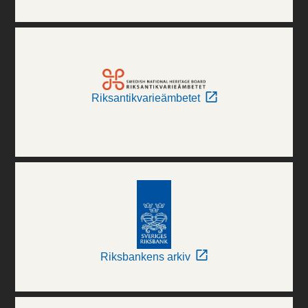
Riksantikvarieämbetet
Riksbankens arkiv