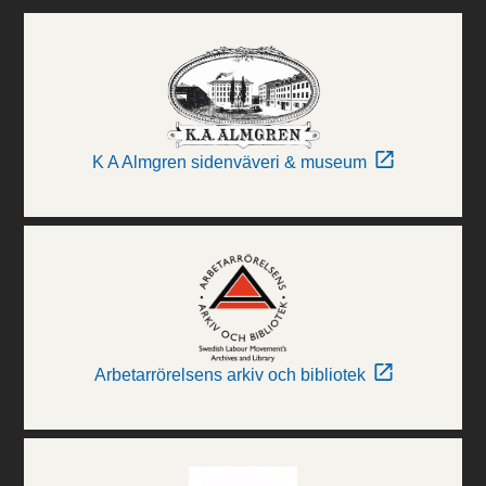
K A Almgren sidenväveri & museum
Arbetarrörelsens arkiv och bibliotek