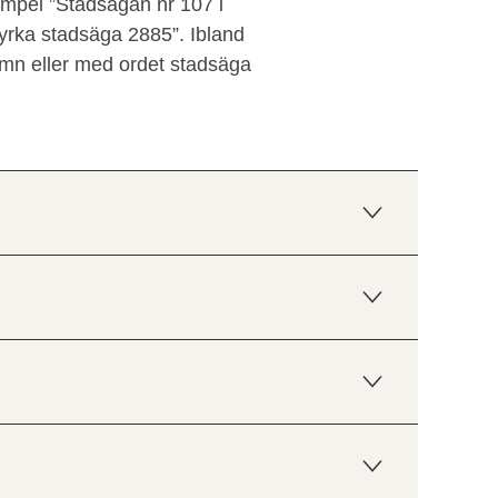
empel ”Stadsägan nr 107 i
yrka stadsäga 2885”. Ibland
mn eller med ordet stadsäga