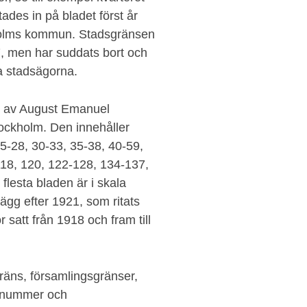
ades in på bladet först år
kholms kommun. Stadsgränsen
, men har suddats bort och
a stadsägorna.
s av August Emanuel
ockholm. Den innehåller
5-28, 30-33, 35-38, 40-59,
118, 120, 122-128, 134-137,
lesta bladen är i skala
lägg efter 1921, som ritats
r satt från 1918 och fram till
gräns, församlingsgränser,
mtnummer och