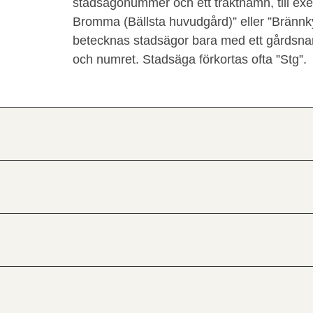
stadsägonummer och ett traktnamn, till ex
Bromma (Bällsta huvudgård)” eller ”Brännk
betecknas stadsägor bara med ett gårdsna
och numret. Stadsäga förkortas ofta ”Stg”.