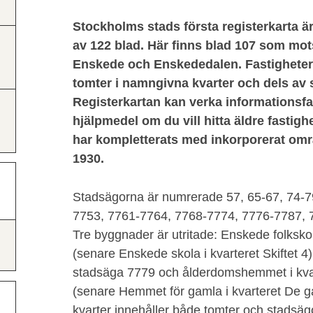
Stockholms stads första registerkarta ä
av 122 blad. Här finns blad 107 som mot
Enskede och Enskededalen. Fastighetern
tomter i namngivna kvarter och dels av 
Registerkartan kan verka informationsfat
hjälpmedel om du vill hitta äldre fastigh
har kompletterats med inkorporerat omr
1930.
Stadsägorna är numrerade 57, 65-67, 74-7
7753, 7761-7764, 7768-7774, 7776-7787, 
Tre byggnader är utritade: Enskede folkskol
(senare Enskede skola i kvarteret Skiftet 4
stadsäga 7779 och ålderdomshemmet i kva
(senare Hemmet för gamla i kvarteret De g
kvarter innehåller både tomter och stadsägor