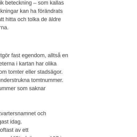
ik beteckning – som kallas
ckningar kan ha förändrats
tt hitta och tolka de äldre
rna.
tgör fast egendom, alltså en
erna i kartan har olika
m tomter eller stadsägor.
 understrukna tomtnummer.
nummer som saknar
kvartersnamnet och
gast idag.
ftast av ett