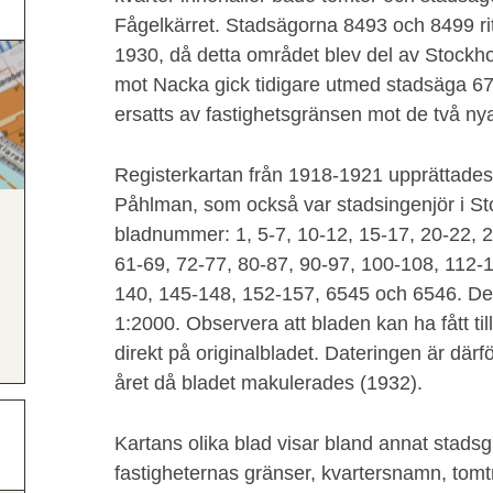
Fågelkärret. Stadsägorna 8493 och 8499 rit
1930, då detta området blev del av Stoc
mot Nacka gick tidigare utmed stadsäga 67
ersatts av fastighetsgränsen mot de två ny
Registerkartan från 1918-1921 upprättade
Påhlman, som också var stadsingenjör i St
bladnummer: 1, 5-7, 10-12, 15-17, 20-22, 2
61-69, 72-77, 80-87, 90-97, 100-108, 112-
140, 145-148, 152-157, 6545 och 6546. De f
1:2000. Observera att bladen kan ha fått til
direkt på originalbladet. Dateringen är därfö
året då bladet makulerades (1932).
Kartans olika blad visar bland annat stads
fastigheternas gränser, kvartersnamn, to