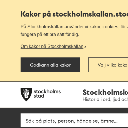
Kakor på stockholmskallan
.st
På Stockholmskällan använder vi kakor, cookies, för a
fungera på ett bra sätt för dig.
Om kakor på Stockholmskällan
Godkänn alla kakor
Välj vilka kak
Till
Till
Stockholmsk
navigationen
huvudinnehållet
Historia i ord, ljud oc
Fritextsök