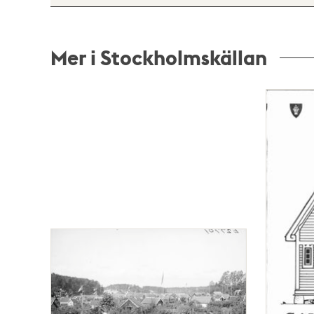
Mer i Stockholmskällan
Relaterade
poster
och
teman