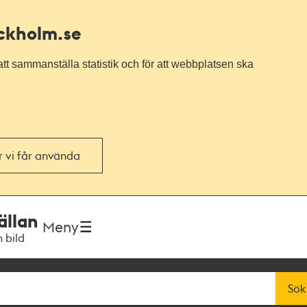
ockholm.se
tt sammanställa statistik och för att webbplatsen ska
or vi får använda
ällan
Meny
h bild
Sök