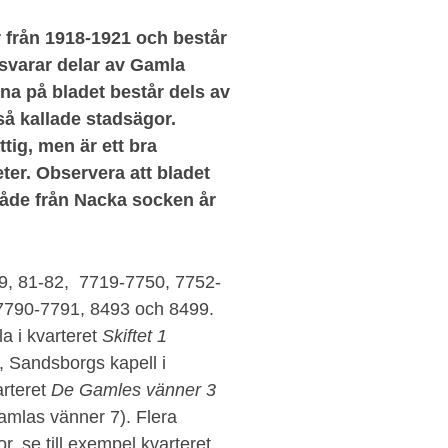
r från 1918-1921 och består
svarar delar av Gamla
a på bladet består dels av
så kallade stadsägor.
tig, men är ett bra
eter. Observera att bladet
åde från Nacka socken år
9, 81-82, 7719-7750, 7752-
7790-7791, 8493 och 8499.
a i kvarteret
Skiftet 1
), Sandsborgs kapell i
rteret
De Gamles vänner 3
amlas vänner 7). Flera
, se till exempel kvarteret