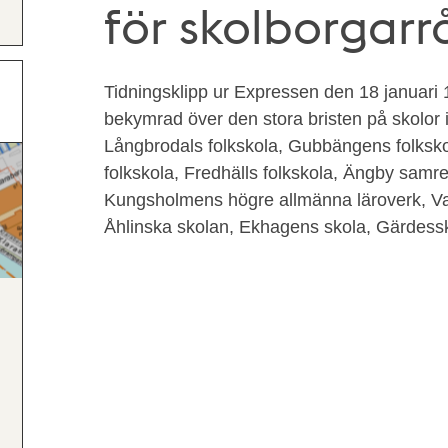
för skolborgarr
Tidningsklipp ur Expressen den 18 januari
bekymrad över den stora bristen på skolor 
Långbrodals folkskola, Gubbängens folksko
folkskola, Fredhälls folkskola, Ängby samr
Kungsholmens högre allmänna läroverk, Va
Åhlinska skolan, Ekhagens skola, Gärdessk