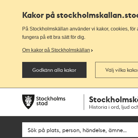
Kakor på stockholmskallan
.st
På Stockholmskällan använder vi kakor, cookies, för a
fungera på ett bra sätt för dig.
Om kakor på Stockholmskällan
Godkänn alla kakor
Välj vilka kak
Till
Till
Stockholmsk
navigationen
huvudinnehållet
Historia i ord, ljud oc
Fritextsök