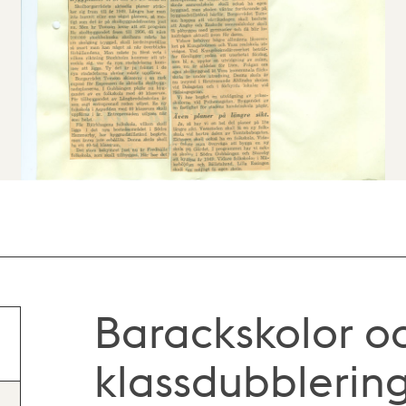
Barackskolor o
klassdubblering