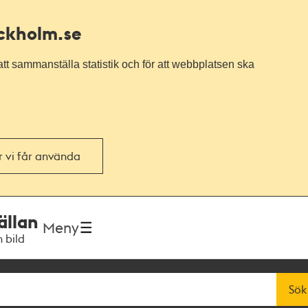
ockholm.se
tt sammanställa statistik och för att webbplatsen ska
or vi får använda
ällan
Meny
h bild
Sök