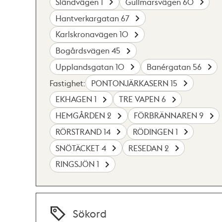
Sländvägen 1
Gullmarsvägen 60
Hantverkargatan 67
Karlskronavägen 10
Bogårdsvägen 45
Upplandsgatan 10
Banérgatan 56
Fastighet:
PONTONJÄRKASERN 15
EKHAGEN 1
TRE VAPEN 6
HEMGÅRDEN 2
FÖRBRÄNNAREN 9
RÖRSTRAND 14
RÖDINGEN 1
SNÖTÄCKET 4
RESEDAN 2
RINGSJÖN 1
Sökord