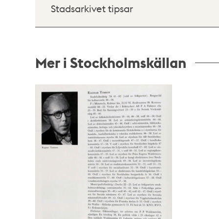
Stadsarkivet tipsar
Mer i Stockholmskällan
Relaterade
poster
och
teman