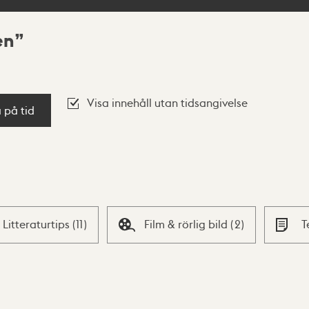
en
Visa innehåll utan tidsangivelse
a på tid
Litteraturtips
(
11
)
Film & rörlig bild
(
2
)
T