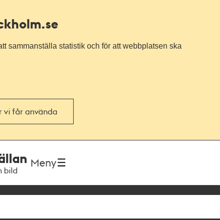
ockholm.se
tt sammanställa statistik och för att webbplatsen ska
or vi får använda
ällan
Meny
h bild