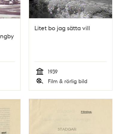
Litet bo jag sätta vill
Ängby
1939
Tid
Film & rörlig bild
Typ