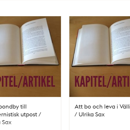
bondby till
Att bo och leva i Väl
nistisk utpost /
/ Ulrika Sax
a Sax