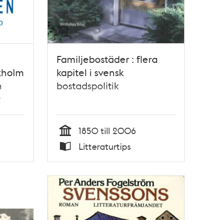
Familjebostäder : flera
ckholm
kapitel i svensk
h
bostadspolitik
t
1850 till 2006
Tid
Litteraturtips
Typ