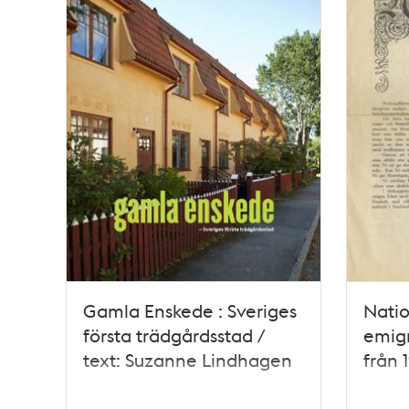
Gamla Enskede : Sveriges
Nati
första trädgårdsstad /
emigr
text: Suzanne Lindhagen
från 