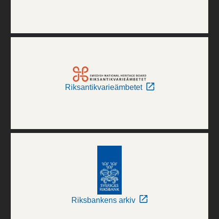
Riksantikvarieämbetet
Riksbankens arkiv