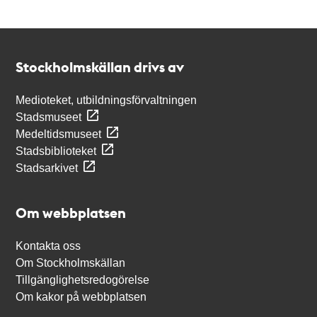
Kontakt
Stockholmskällan
Stockholmskällan drivs av
Medioteket, utbildningsförvaltningen
Stadsmuseet
Medeltidsmuseet
Stadsbiblioteket
Stadsarkivet
Om webbplatsen
Kontakta oss
Om Stockholmskällan
Tillgänglighetsredogörelse
Om kakor på webbplatsen