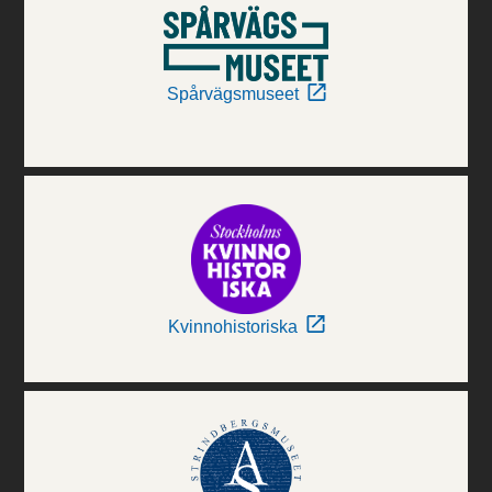
Spårvägsmuseet
Kvinnohistoriska