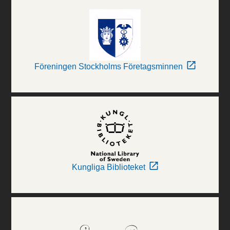
Föreningen Stockholms Företagsminnen
Kungliga Biblioteket