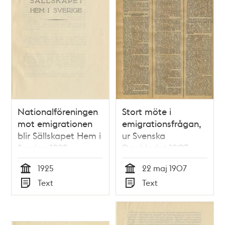
Nationalföreningen
Stort möte i
mot emigrationen
emigrationsfrågan,
blir Sällskapet Hem i
ur Svenska
Sverige 1925
Dagbladet 1907
1925
22 maj 1907
Tid
Tid
Text
Text
Typ
Typ