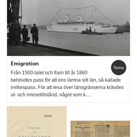
poster
och
teman
Emigration
Tema
Från 1500-talet och fram till år 1860
behövdes pass för att ens lämna sitt län, så kallade
inrikespass. För att resa över länsgränserna krävdes
ut- och inresetillstånd, något som k…