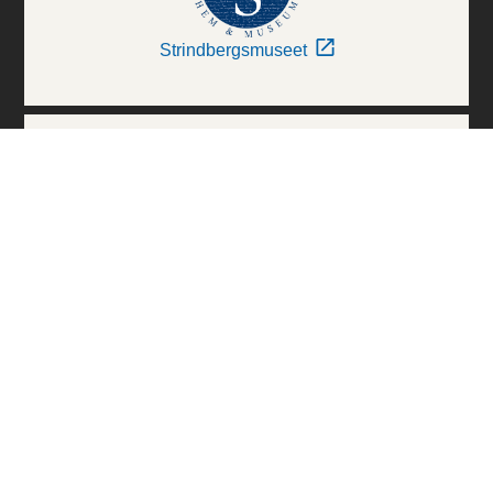
Strindbergsmuseet
Thielska Galleriet
Världskulturmuseerna