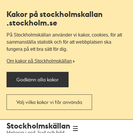
Kakor på stockholmskallan
.stockholm.se
På Stockholmskällan använder vi kakor, cookies, för att
sammanställa statistik och för att webbplatsen ska
fungera på ett bra sätt för dig.
Om kakor på Stockholmskällan
Godkänn alla kakor
Välj vilka kakor vi får använda
Till
Till
Stockholmskällan
navigationen
huvudinnehållet
Historia i ord, ljud och bild