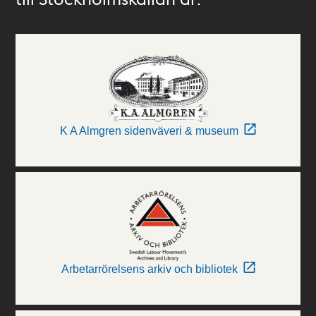
K A Almgren sidenväveri & museum
Arbetarrörelsens arkiv och bibliotek