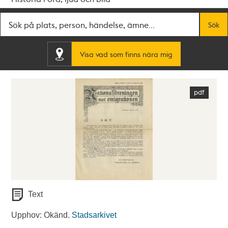
Fritextsök
Sök
Visa vad som finns nära mig
Text
Upphov: Okänd.
Stadsarkivet