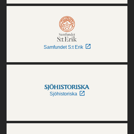
Samfundet S:t Erik
Sjöhistoriska