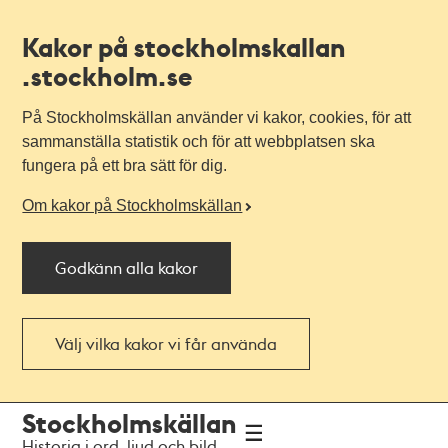
Kakor på stockholmskallan
.stockholm.se
På Stockholmskällan använder vi kakor, cookies, för att
sammanställa statistik och för att webbplatsen ska
fungera på ett bra sätt för dig.
Om kakor på Stockholmskällan
Godkänn alla kakor
Välj vilka kakor vi får använda
Till
Till
Stockholmskällan
navigationen
huvudinnehållet
Historia i ord, ljud och bild