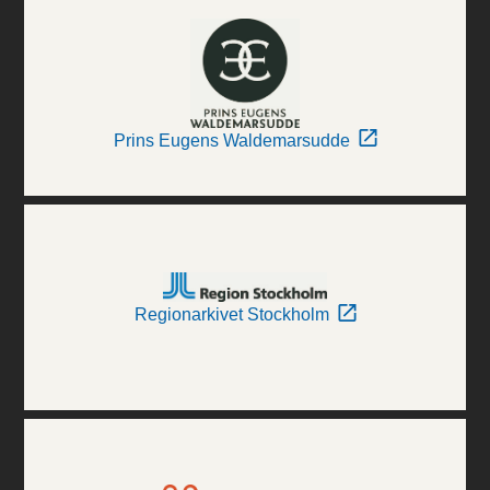
Prins Eugens Waldemarsudde
Regionarkivet Stockholm