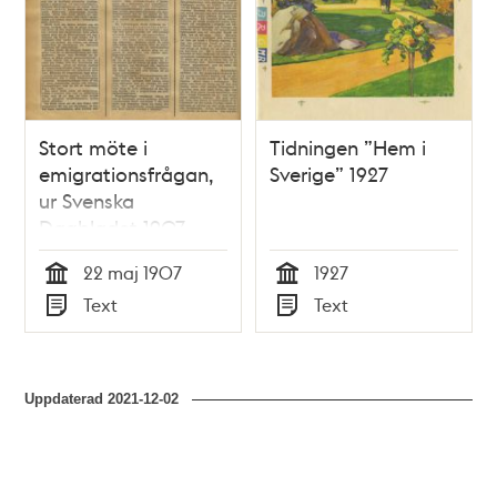
Stort möte i
Tidningen ”Hem i
emigrationsfrågan,
Sverige” 1927
ur Svenska
Dagbladet 1907
22 maj 1907
1927
Tid
Tid
Text
Text
Typ
Typ
Uppdaterad
2021-12-02