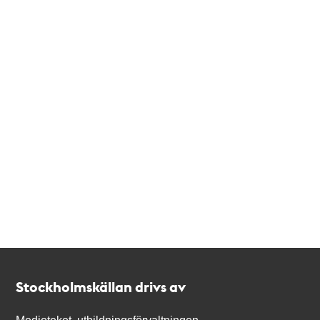
Kontakt
Stockholmskällan
Stockholmskällan drivs av