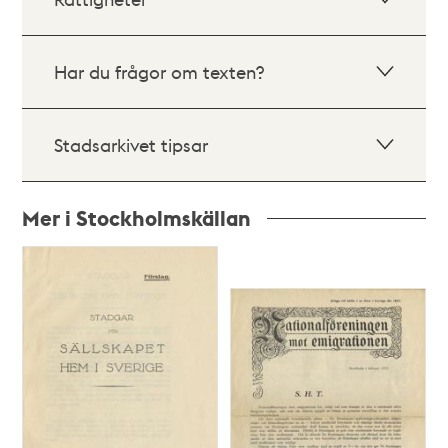
Har du frågor om texten?
Stadsarkivet tipsar
Mer i Stockholmskällan
Relaterade
poster
och
teman