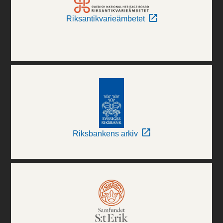
Riksantikvarieämbetet
Riksbankens arkiv