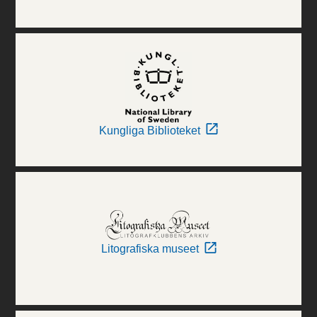
Kungliga Biblioteket
Litografiska museet