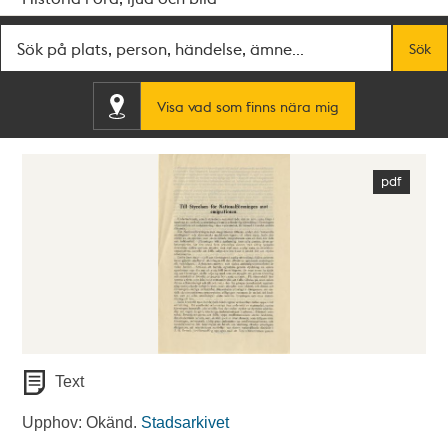
Fritextsök
Sök
Visa vad som finns nära mig
Text
Upphov: Okänd.
Stadsarkivet