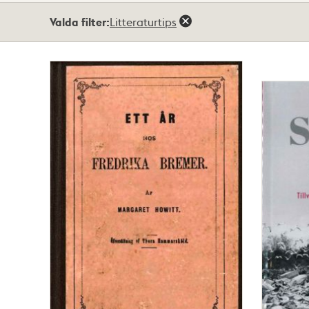
Totalt
Valda filter:
Litteraturtips
81
träffar