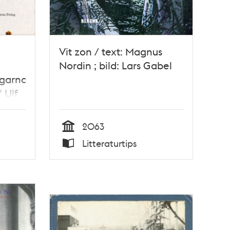
Vit zon / text: Magnus
Nordin ; bild: Lars Gabel
ngarna
/ Ulf
2063
Tid
Litteraturtips
Typ