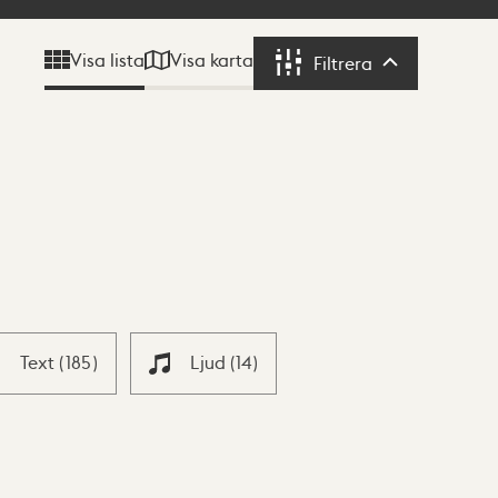
Visa karta
Visa lista
Filtrera
Filtrera
Text
(
185
)
Ljud
(
14
)