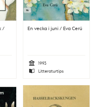
 /
En vecka i juni / Eva Cerú
1993
Tid
Litteraturtips
Typ