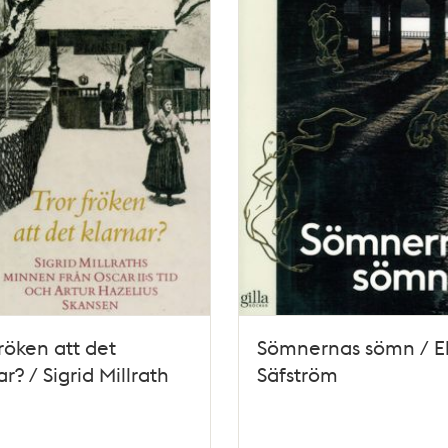
fröken att det
Sömnernas sömn / El
ar? / Sigrid Millrath
Säfström