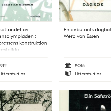
sättandet av
En debutants dagbok
ensolympiaden :
Wera von Essen
ressens konstruktion
reställda
nskaper vid
kholmsolympiaden
1912
2018
/ Christian Widholm
Tid
Litteraturtips
Litteraturtips
Typ