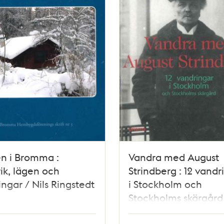
n i Bromma :
Vandra med August
rik, lägen och
Strindberg : 12 vandr
ngar / Nils Ringstedt
i Stockholm och
Stockholms skärgård
Anita Persson