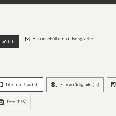
Visa innehåll utan tidsangivelse
a på tid
Litteraturtips
(
81
)
Film & rörlig bild
(
15
)
Foto
(
1138
)