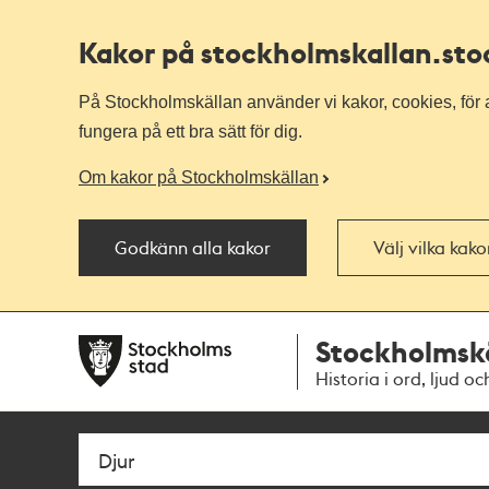
Kakor på stockholmskallan
.st
På Stockholmskällan använder vi kakor, cookies, för a
fungera på ett bra sätt för dig.
Om kakor på Stockholmskällan
Godkänn alla kakor
Välj vilka kak
Till
Till
Stockholmsk
navigationen
huvudinnehållet
Historia i ord, ljud oc
Sök
Fritextsök