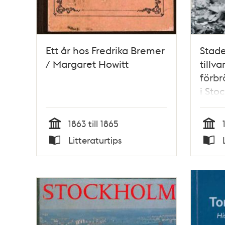
Ett år hos Fredrika Bremer
Stade
/ Margaret Howitt
tillv
förbr
i Sto
Ylva 
1863 till 1865
Tid
Tid
Litteraturtips
Typ
Typ