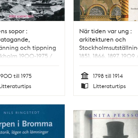
ns sopor :
När tiden var ung :
aratagande,
arkitekturen och
änning och tippning
Stockholmsutställni
ckholm 1900-1975 /
1851, 1866, 1897, 1909 
S. Sjöstrand
Sörenson
1900 till 1975
1798 till 1914
Tid
Litteraturtips
Litteraturtips
Typ