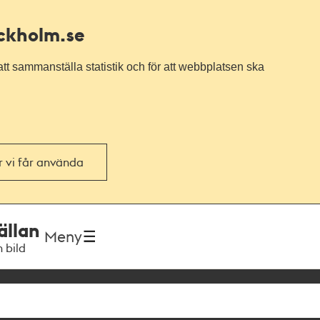
ockholm.se
tt sammanställa statistik och för att webbplatsen ska
or vi får använda
ällan
Meny
h bild