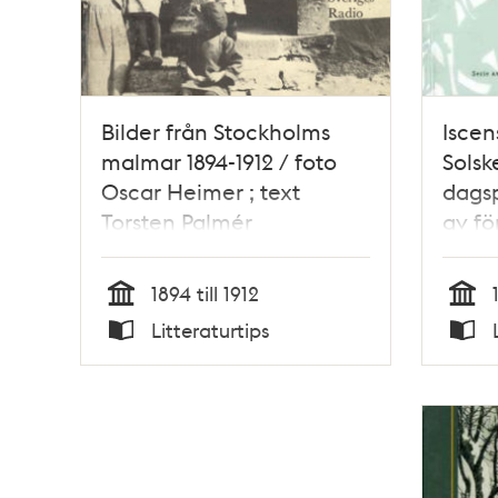
Bilder från Stockholms
Iscen
malmar 1894-1912 / foto
Solsk
Oscar Heimer ; text
dagsp
Torsten Palmér
av fö
geme
Stoc
1894 till 1912
1912 
Tid
Tid
Litteraturtips
Typ
Typ