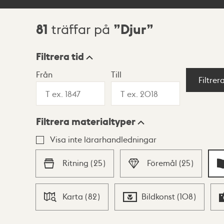
81
Djur
träffar på
Sökresultat
Filtrera tid
Från
Till
Visningsläge
Filtrer
Filtrera materialtyper
Lista
Karta
Visa inte lärarhandledningar
Ritning
(
25
)
Föremål
(
25
)
Karta
(
82
)
Bildkonst
(
108
)