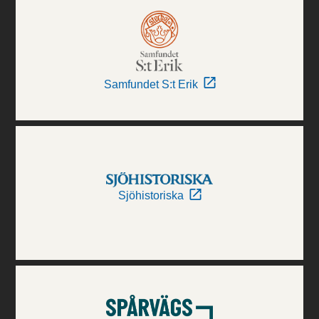
Samfundet S:t Erik
Sjöhistoriska