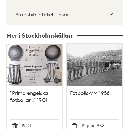
Stadsbiblioteket tipsar
Mer i Stockholmskällan
Relaterade
poster
och
teman
"Prima engelska
Fotbolls-VM 1958
fotbollar..." 1901
1901
12 juni 1958