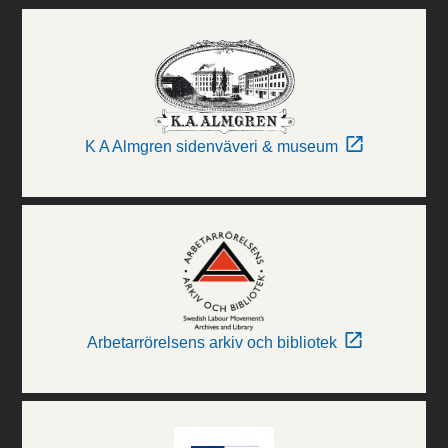
K A Almgren sidenväveri & museum
Arbetarrörelsens arkiv och bibliotek