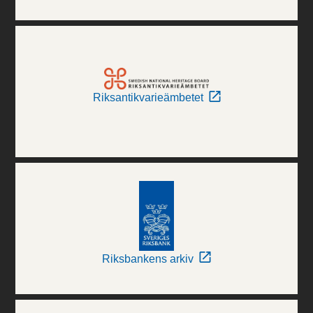
Riksantikvarieämbetet
Riksbankens arkiv