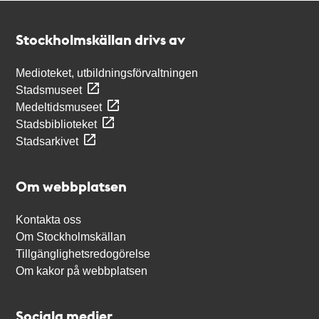
Kontakt
Stockholmskällan
Stockholmskällan drivs av
Medioteket, utbildningsförvaltningen
Stadsmuseet
Medeltidsmuseet
Stadsbiblioteket
Stadsarkivet
Om webbplatsen
Kontakta oss
Om Stockholmskällan
Tillgänglighetsredogörelse
Om kakor på webbplatsen
Sociala medier