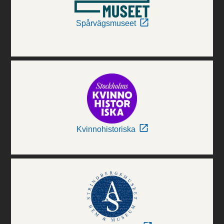
Spårvägsmuseet
Kvinnohistoriska