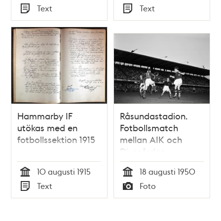
Tid
Tid
Text
Text
Typ
Typ
Hammarby IF
Råsundastadion.
utökas med en
Fotbollsmatch
fotbollssektion 1915
mellan AIK och
Djurgården
10 augusti 1915
18 augusti 1950
Tid
Tid
Text
Foto
Typ
Typ