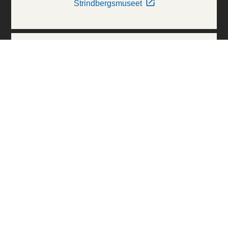
Strindbergsmuseet
Thielska Galleriet
Världskulturmuseerna