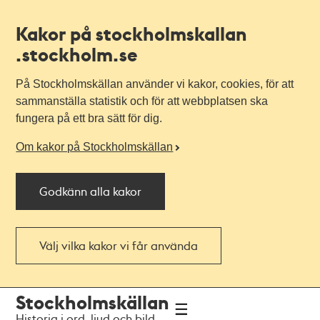
Kakor på stockholmskallan
.stockholm.se
På Stockholmskällan använder vi kakor, cookies, för att
sammanställa statistik och för att webbplatsen ska
fungera på ett bra sätt för dig.
Om kakor på Stockholmskällan
Godkänn alla kakor
Välj vilka kakor vi får använda
Till
Till
Stockholmskällan
navigationen
huvudinnehållet
Historia i ord, ljud och bild