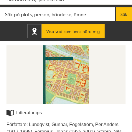
Fritextsök
Sök
Visa vad som finns nära mig
Litteraturtips
Författare: Lundqvist, Gunnar, Fogelström, Per Anders
(1917-1998), Ferenius, Jonas (1935-2001), Stahre, Nils-