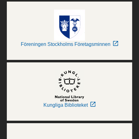
Föreningen Stockholms Företagsminnen
Kungliga Biblioteket