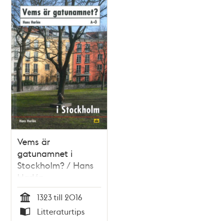
Vems är
gatunamnet i
Stockholm? / Hans
Harlén
1323 till 2016
Tid
Litteraturtips