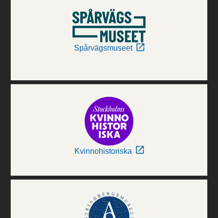
Spårvägsmuseet
Kvinnohistoriska