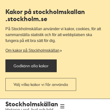
Kakor på stockholmskallan
.stockholm.se
På Stockholmskällan använder vi kakor, cookies, för att
sammanställa statistik och för att webbplatsen ska
fungera på ett bra sätt för dig.
Om kakor på Stockholmskällan
Godkänn alla kakor
Välj vilka kakor vi får använda
Till
Till
Stockholmskällan
navigationen
huvudinnehållet
Historia i ord, ljud och bild