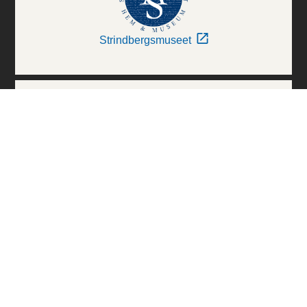
Strindbergsmuseet
Thielska Galleriet
Världskulturmuseerna