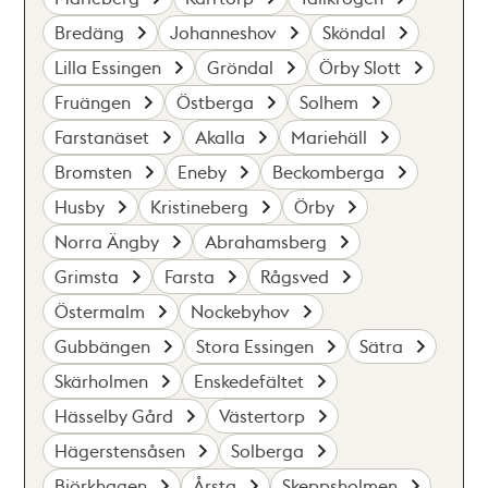
Bredäng
Johanneshov
Sköndal
Lilla Essingen
Gröndal
Örby Slott
Fruängen
Östberga
Solhem
Farstanäset
Akalla
Mariehäll
Bromsten
Eneby
Beckomberga
Husby
Kristineberg
Örby
Norra Ängby
Abrahamsberg
Grimsta
Farsta
Rågsved
Östermalm
Nockebyhov
Gubbängen
Stora Essingen
Sätra
Skärholmen
Enskedefältet
Hässelby Gård
Västertorp
Hägerstensåsen
Solberga
Björkhagen
Årsta
Skeppsholmen