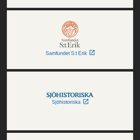
Samfundet S:t Erik
Sjöhistoriska