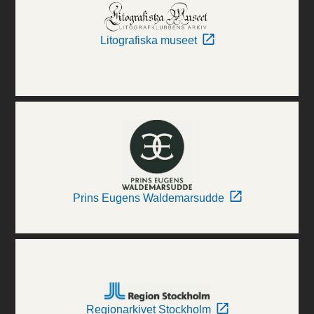
Litografiska museet
Prins Eugens Waldemarsudde
Regionarkivet Stockholm