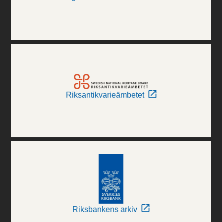
Riksantikvarieämbetet
Riksbankens arkiv