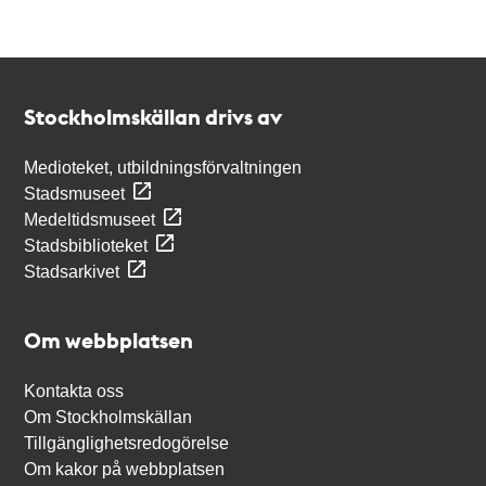
Kontakt
Stockholmskällan
Stockholmskällan drivs av
Medioteket, utbildningsförvaltningen
Stadsmuseet
Medeltidsmuseet
Stadsbiblioteket
Stadsarkivet
Om webbplatsen
Kontakta oss
Om Stockholmskällan
Tillgänglighetsredogörelse
Om kakor på webbplatsen