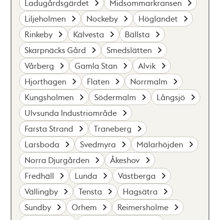
Ladugårdsgärdet
Midsommarkransen
Liljeholmen
Nockeby
Höglandet
Rinkeby
Kälvesta
Bällsta
Skarpnäcks Gård
Smedslätten
Vårberg
Gamla Stan
Alvik
Hjorthagen
Flaten
Norrmalm
Kungsholmen
Södermalm
Långsjö
Ulvsunda Industriområde
Farsta Strand
Traneberg
Larsboda
Svedmyra
Mälarhöjden
Norra Djurgården
Åkeshov
Fredhäll
Lunda
Västberga
Vällingby
Tensta
Hagsätra
Sundby
Orhem
Reimersholme