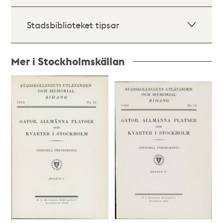
Stadsbiblioteket tipsar
Mer i Stockholmskällan
Relaterade
poster
och
teman