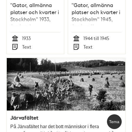
"Gator, allmänna
"Gator, allmänna
platser och kvarter i
platser och kvarter i
Stockholm" 1933,
Stockholm" 1945,
årgång 1
årgång 11
1933
1944 till 1945
Tid
Tid
Text
Text
Typ
Typ
Järvafältet
Tema
På Järvafältet har det bott människor i flera