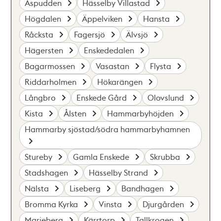
Aspudden
Hässelby Villastad
Högdalen
Äppelviken
Hansta
Råcksta
Fagersjö
Älvsjö
Hägersten
Enskededalen
Bagarmossen
Vasastan
Flysta
Riddarholmen
Hökarängen
Långbro
Enskede Gård
Olovslund
Kista
Ålsten
Hammarbyhöjden
Hammarby sjöstad/södra hammarbyhamnen
Stureby
Gamla Enskede
Skrubba
Stadshagen
Hässelby Strand
Nälsta
Liseberg
Bandhagen
Bromma Kyrka
Vinsta
Djurgården
Marieberg
Kärrtorp
Tallkrogen