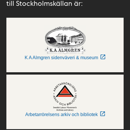
till Stockholmskällan är:
K A Almgren sidenväveri & museum
Arbetarrörelsens arkiv och bibliotek