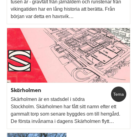
tusen år - gravfält från järnåldern och runstenar från
vikingatiden har en lång historia att berätta. Från
början var detta en havsvik…
Skärholmen
Tema
Skärholmen är en stadsdel i södra
Stockholm. Skärholmen har fått sitt namn efter ett
gammalt torp som senare byggdes om till herrgård.
De första invånarna i dagens Skärholmen flytt…