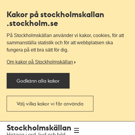
Kakor på stockholmskallan
.stockholm.se
På Stockholmskällan använder vi kakor, cookies, för att
sammanställa statistik och för att webbplatsen ska
fungera på ett bra sätt för dig.
Om kakor på Stockholmskällan
Godkänn alla kakor
Välj vilka kakor vi får använda
Till
Till
Stockholmskällan
navigationen
huvudinnehållet
Historia i ord, ljud och bild