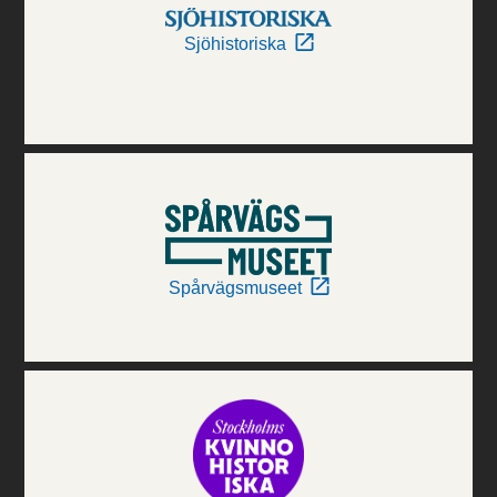
Sjöhistoriska
Spårvägsmuseet