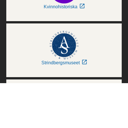
Kvinnohistoriska
Strindbergsmuseet
Thielska Galleriet