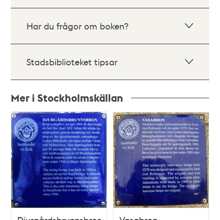
Har du frågor om boken?
Stadsbiblioteket tipsar
Mer i Stockholmskällan
Relaterade
poster
och
teman
Djurgårdsbrunnsbron
Vasabron