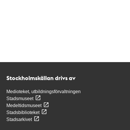
Kontakt
Stockholmskällan
Stockholmskällan drivs av
Medioteket, utbildningsförvaltningen
Stadsmuseet
Medeltidsmuseet
Stadsbiblioteket
Stadsarkivet