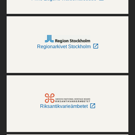
Regionarkivet Stockholm
Riksantikvarieämbetet