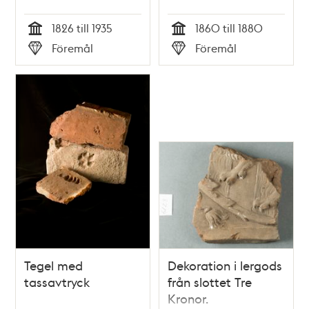
1826 till 1935
1860 till 1880
Tid
Tid
Föremål
Föremål
Typ
Typ
Tegel med
Dekoration i lergods
tassavtryck
från slottet Tre
Kronor.