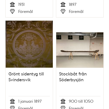
1931
1897
Tid
Tid
Föremål
Föremål
Typ
Typ
Grönt sidentyg till
Stockbåt från
Svindersvik
Söderbysjön
1 januari 1897
900 till 1050
Tid
Tid
Föremål
Föremål