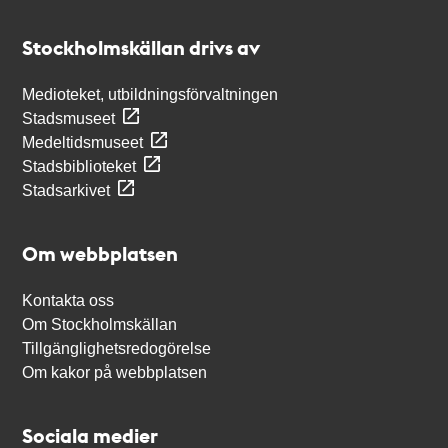
Kontakt
Stockholmskällan
Stockholmskällan drivs av
Medioteket, utbildningsförvaltningen
Stadsmuseet
Medeltidsmuseet
Stadsbiblioteket
Stadsarkivet
Om webbplatsen
Kontakta oss
Om Stockholmskällan
Tillgänglighetsredogörelse
Om kakor på webbplatsen
Sociala medier