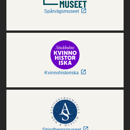
Spårvägsmuseet
Kvinnohistoriska
Strindbergsmuseet