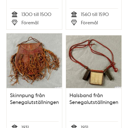
1300 till 1500
1560 till 1590
Tid
Tid
Föremål
Föremål
Typ
Typ
Skinnpung från
Halsband från
Senegalutställningen
Senegalutställningen
1931
1931