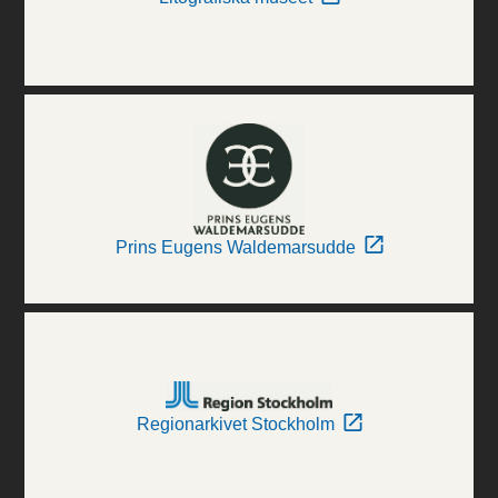
Prins Eugens Waldemarsudde
Regionarkivet Stockholm