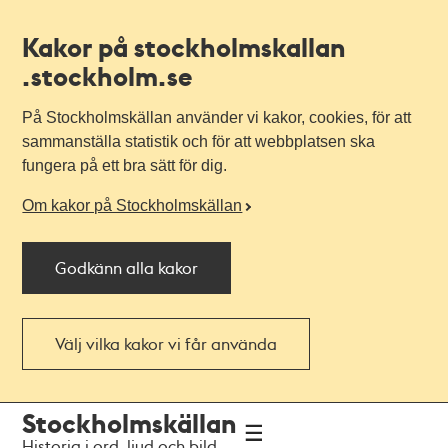
Kakor på stockholmskallan
.stockholm.se
På Stockholmskällan använder vi kakor, cookies, för att
sammanställa statistik och för att webbplatsen ska
fungera på ett bra sätt för dig.
Om kakor på Stockholmskällan
Godkänn alla kakor
Välj vilka kakor vi får använda
Till
Till
Stockholmskällan
navigationen
huvudinnehållet
Historia i ord, ljud och bild