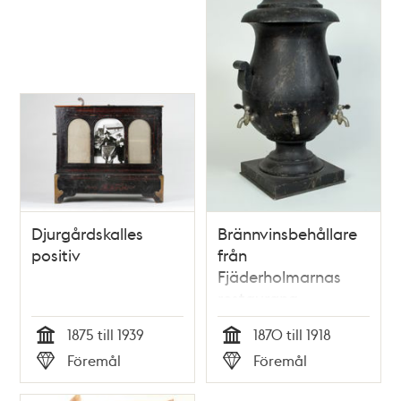
Djurgårdskalles
Brännvinsbehållare
positiv
från
Fjäderholmarnas
restaurang
1875 till 1939
1870 till 1918
Tid
Tid
Föremål
Föremål
Typ
Typ