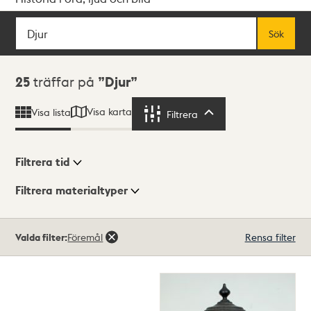
Sök
Fritextsök
Sök
Sökresultat
25
träffar på
Djur
Visa karta
Visa lista
Filtrera
Filtrera
Filtrera tid
Filtrera materialtyper
Visningsläge
Totalt
Valda filter:
Föremål
Rensa filter
25
träffar
Lista
Karta