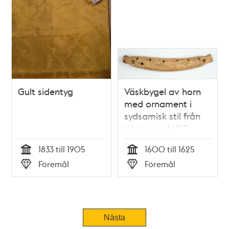
Gult sidentyg
Väskbygel av horn
med ornament i
sydsamisk stil från
början av 1600-
talet
1833 till 1905
1600 till 1625
Tid
Tid
Föremål
Föremål
Typ
Typ
Nästa