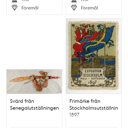
Tid
Tid
Föremål
Föremål
Typ
Typ
Svärd från
Frimärke från
Senegalutställningen
Stockholmsutställningen
1897