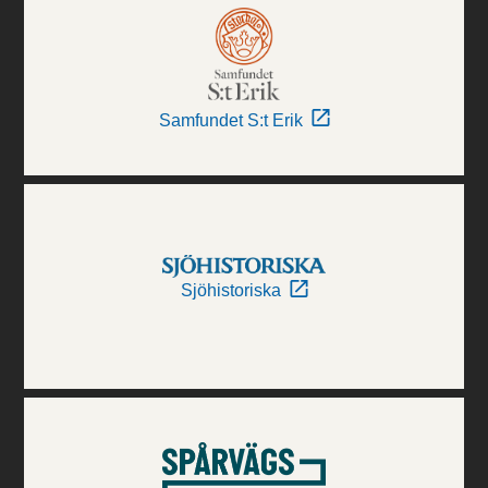
Samfundet S:t Erik
Sjöhistoriska