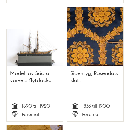
Typ
Typ
Modell av Södra
Sidentyg, Rosendals
varvets flytdocka
slott
1890 till 1920
1833 till 1900
Tid
Tid
Föremål
Föremål
Typ
Typ