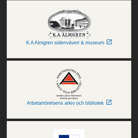
K A Almgren sidenväveri & museum
Arbetarrörelsens arkiv och bibliotek