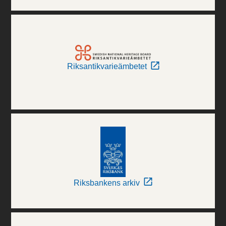
Riksantikvarieämbetet
Riksbankens arkiv