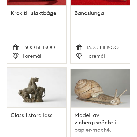
Krok till slaktbåge
Bandslunga
1300 till 1500
1300 till 1500
Tid
Tid
Föremål
Föremål
Typ
Typ
Glass i stora lass
Modell av
vinbergssnäcka i
papier-maché.