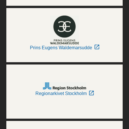
Prins Eugens Waldemarsudde
Regionarkivet Stockholm