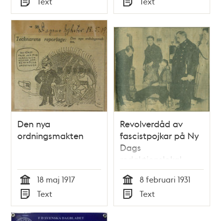
Text
Text
Typ
Typ
Den nya
Revolverdåd av
ordningsmakten
fascistpojkar på Ny
Dags
redaktionslokal.
Sillén skulle slås i
18 maj 1917
8 februari 1931
bojor
Tid
Tid
Text
Text
Typ
Typ