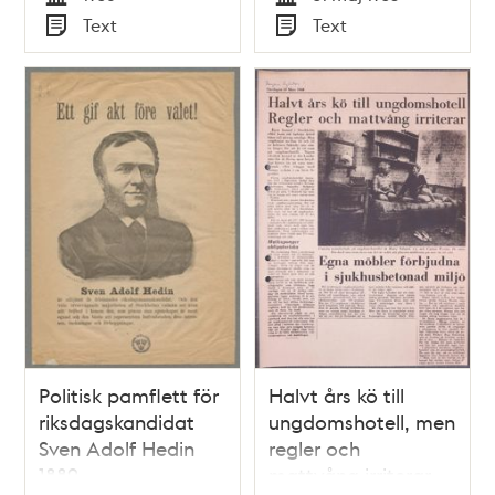
Tid
Tid
Text
Text
Typ
Typ
Politisk pamflett för
Halvt års kö till
riksdagskandidat
ungdomshotell, men
Sven Adolf Hedin
regler och
1889
mattvång irriterar