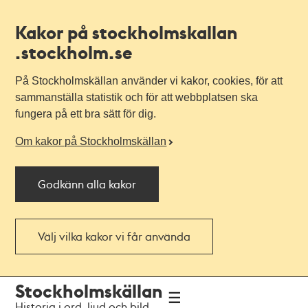
Kakor på stockholmskallan
.stockholm.se
På Stockholmskällan använder vi kakor, cookies, för att
sammanställa statistik och för att webbplatsen ska
fungera på ett bra sätt för dig.
Om kakor på Stockholmskällan
Godkänn alla kakor
Välj vilka kakor vi får använda
Till
Till
Stockholmskällan
navigationen
huvudinnehållet
Historia i ord, ljud och bild