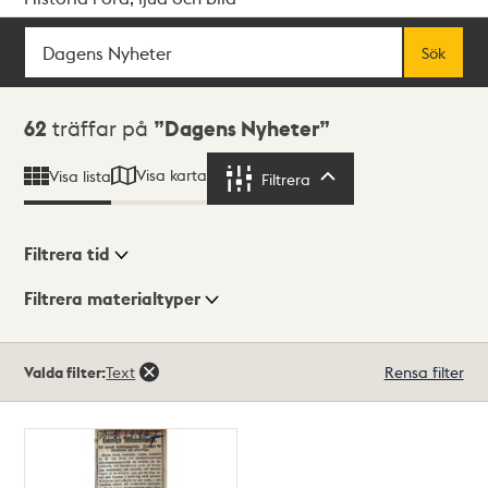
Sök
Fritextsök
Sök
Sökresultat
62
träffar på
Dagens Nyheter
Visa karta
Visa lista
Filtrera
Filtrera
Filtrera tid
Filtrera materialtyper
Visningsläge
Totalt
Valda filter:
Text
Rensa filter
62
träffar
Lista
Karta