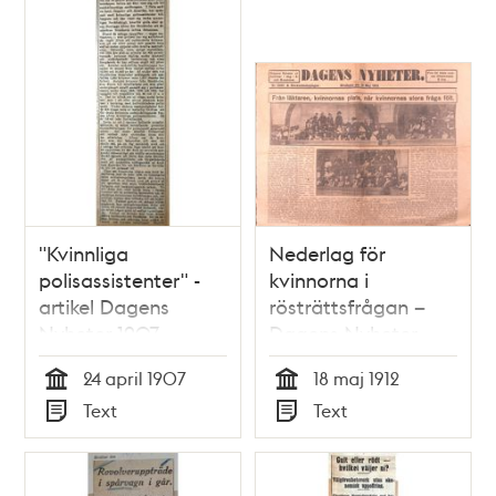
"Kvinnliga
Nederlag för
polisassistenter" -
kvinnorna i
artikel Dagens
rösträttsfrågan –
Nyheter 1907
Dagens Nyheter
1912
24 april 1907
18 maj 1912
Tid
Tid
Text
Text
Typ
Typ