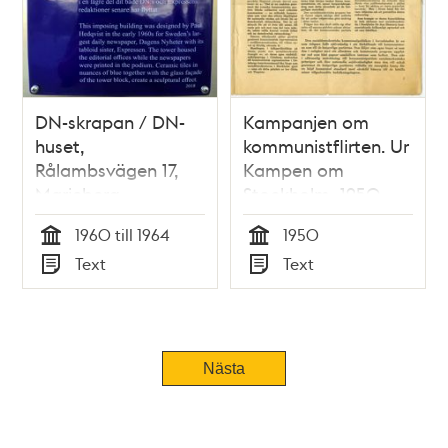
DN-skrapan / DN-
Kampanjen om
huset,
kommunistflirten. Ur
Rålambsvägen 17,
Kampen om
Marieberg
Stockholm, 1950
(Trängkåren 7)
1960 till 1964
1950
Tid
Tid
Text
Text
Typ
Typ
Nästa