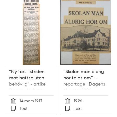
"Ny fart i striden
”Skolan man aldrig
mot hattspjuten
hör talas om” –
behövlig" - artikel
reportage i Dagens
Dagens Nyheter
Nyheter 1926
1913
14 mars 1913
1926
Tid
Tid
Text
Text
Typ
Typ