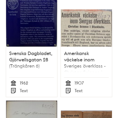
Svenska Dagbladet,
Amerikansk
Gjörwellsgatan 28
väckelse inom
(Trängkåren 6)
Sveriges överklass -
Christan Science i
Stockholm
1962
1907
Tid
Tid
Text
Text
Typ
Typ