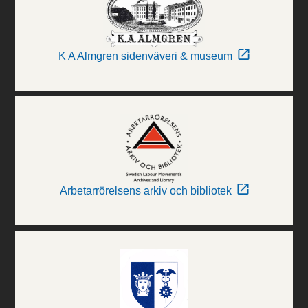
K A Almgren sidenväveri & museum
Arbetarrörelsens arkiv och bibliotek