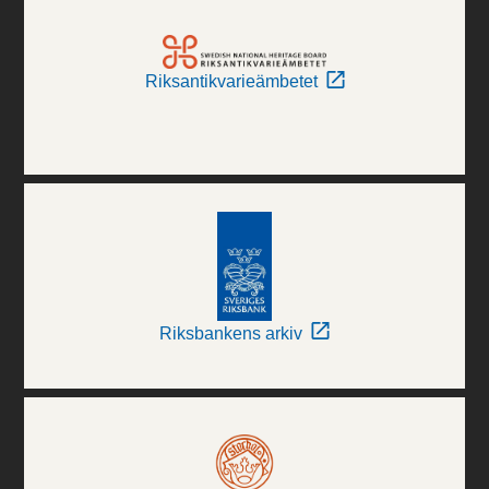
Riksantikvarieämbetet
Riksbankens arkiv