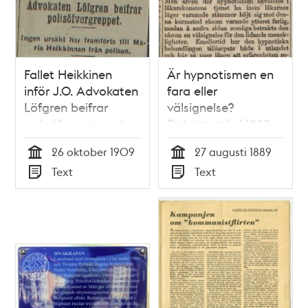
Fallet Heikkinen
Är hypnotismen en
inför J.O. Advokaten
fara eller
Löfgren beifrar
välsignelse?
polisöfvergreppet -
Debattartikel 1889
pressklipp 13
26 oktober 1909
27 augusti 1889
november 1909
Tid
Tid
Text
Text
Typ
Typ