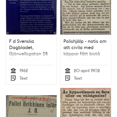
F d Svenska
Polishjälp - notis om
Dagbladet,
att civila med
Gjörwellsgatan 28
käppar fått bistå
(Trängkåren 6)
polisen vid
demonstration 1902
1962
20 april 1902
Tid
Tid
Text
Text
Typ
Typ