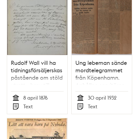
Rudolf Wall vill ha
Ung lebeman sände
tidningsförsäljerskas
mordtelegrammet
påstående om stöld
från Köpenhamn.
utrett - brev till
Anhållne servitören
polisen 1876
spelade kort hos
8 april 1876
30 april 1932
väninnor då mordet
Tid
Tid
Text
Text
begicks.
Typ
Typ