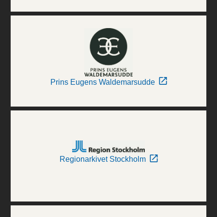
Prins Eugens Waldemarsudde
Regionarkivet Stockholm