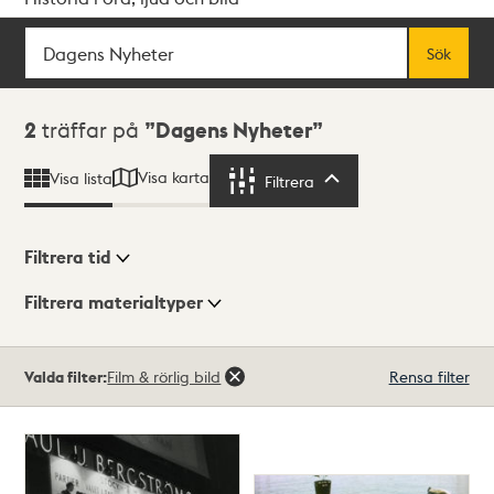
Sök
Fritextsök
Sök
Sökresultat
2
träffar på
Dagens Nyheter
Visa karta
Visa lista
Filtrera
Filtrera
Filtrera tid
Filtrera materialtyper
Visningsläge
Totalt
Valda filter:
Film & rörlig bild
Rensa filter
2
träffar
Lista
Karta