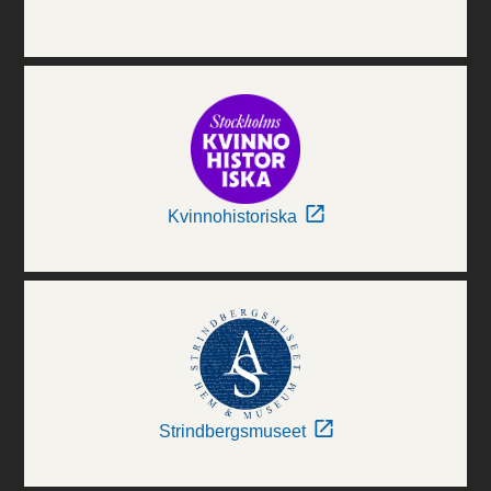
Kvinnohistoriska
Strindbergsmuseet