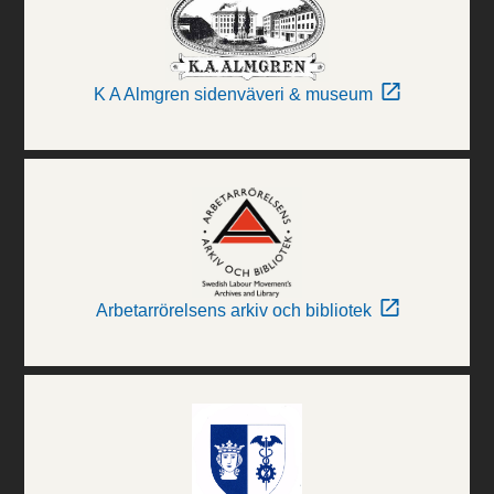
K A Almgren sidenväveri & museum
Arbetarrörelsens arkiv och bibliotek