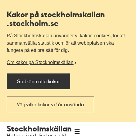
Kakor på stockholmskallan
.stockholm.se
På Stockholmskällan använder vi kakor, cookies, för att
sammanställa statistik och för att webbplatsen ska
fungera på ett bra sätt för dig.
Om kakor på Stockholmskällan
Godkänn alla kakor
Välj vilka kakor vi får använda
Till
Till
Stockholmskällan
navigationen
huvudinnehållet
Historia i ord, ljud och bild