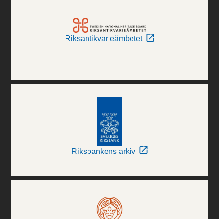
Riksantikvarieämbetet
Riksbankens arkiv