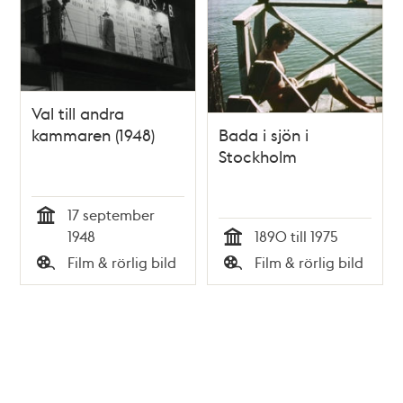
Val till andra
kammaren (1948)
Bada i sjön i
Stockholm
17 september
Tid
1948
1890 till 1975
Tid
Film & rörlig bild
Film & rörlig bild
Typ
Typ