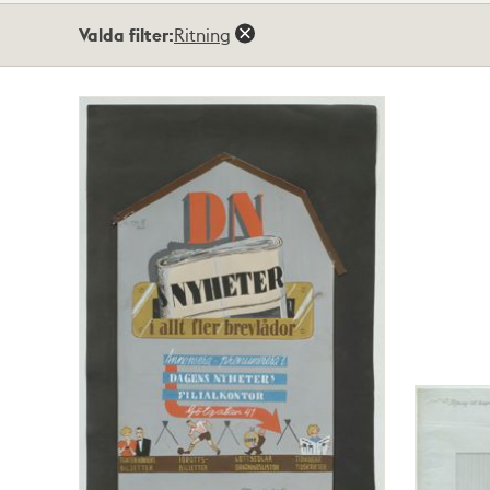
Totalt
Valda filter:
Ritning
3
träffar