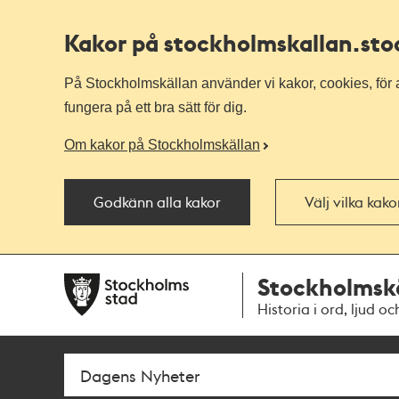
Kakor på stockholmskallan
.st
På Stockholmskällan använder vi kakor, cookies, för a
fungera på ett bra sätt för dig.
Om kakor på Stockholmskällan
Godkänn alla kakor
Välj vilka kak
Till
Till
Stockholmsk
navigationen
huvudinnehållet
Historia i ord, ljud oc
Sök
Fritextsök