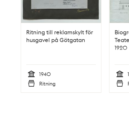
Ritning till reklamskylt för
Biog
husgavel på Götgatan
Teate
1920
1940
Tid
Tid
Ritning
Typ
Typ