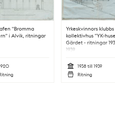
rafen "Bromma
Yrkeskvinnors klubbs
rn" i Alvik, ritningar
kollektivhus "YK-hus
Gärdet - ritningar 19
1939
1920
1938 till 1939
Tid
Ritning
Ritning
Typ