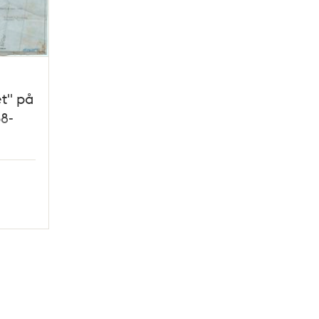
et" på
38-