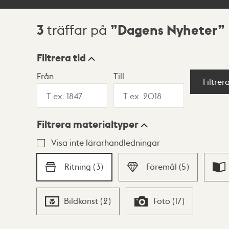
3
Dagens Nyheter
träffar på
Sökresultat
Filtrera tid
Från
Till
Visningsläge
Filtrer
Filtrera materialtyper
Lista
Karta
Visa inte lärarhandledningar
Ritning
(
3
)
Föremål
(
5
)
Bildkonst
(
2
)
Foto
(
17
)