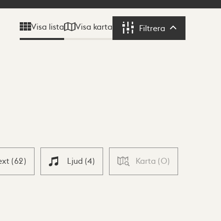
Visa karta
Visa lista
Filtrera
Filtrera
ext
(
62
)
Ljud
(
4
)
Karta
(
0
)