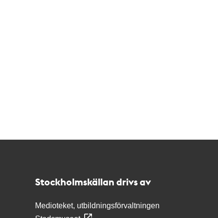
Kontakt
Stockholmskällan
Stockholmskällan drivs av
Medioteket, utbildningsförvaltningen