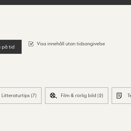
Visa innehåll utan tidsangivelse
a på tid
Litteraturtips
(
7
)
Film & rörlig bild
(
2
)
T