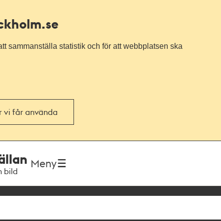
ockholm.se
tt sammanställa statistik och för att webbplatsen ska
or vi får använda
ällan
Meny
h bild