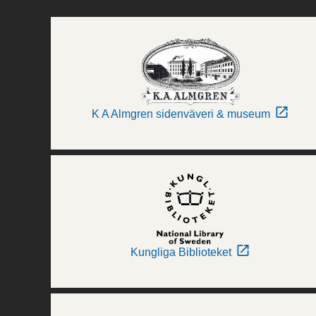
K A Almgren sidenväveri & museum
Kungliga Biblioteket