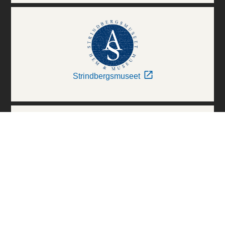
Strindbergsmuseet
Thielska Galleriet