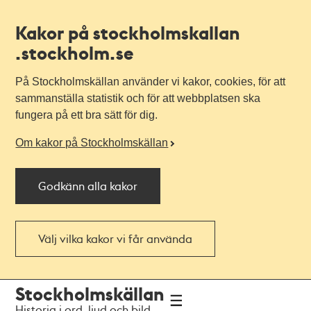
Kakor på stockholmskallan
.stockholm.se
På Stockholmskällan använder vi kakor, cookies, för att
sammanställa statistik och för att webbplatsen ska
fungera på ett bra sätt för dig.
Om kakor på Stockholmskällan
Godkänn alla kakor
Välj vilka kakor vi får använda
Till
Till
Stockholmskällan
navigationen
huvudinnehållet
Historia i ord, ljud och bild