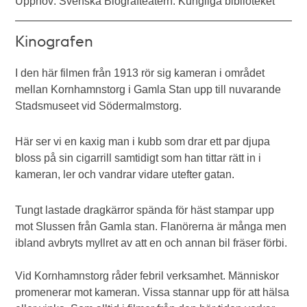
Upphov: Svenska Biografteatern. Kungliga biblioteket
Kinografen
I den här filmen från 1913 rör sig kameran i området
mellan Kornhamnstorg i Gamla Stan upp till nuvarande
Stadsmuseet vid Södermalmstorg.
Här ser vi en kaxig man i kubb som drar ett par djupa
bloss på sin cigarrill samtidigt som han tittar rätt in i
kameran, ler och vandrar vidare utefter gatan.
Tungt lastade dragkärror spända för häst stampar upp
mot Slussen från Gamla stan. Flanörerna är många men
ibland avbryts myllret av att en och annan bil fräser förbi.
Vid Kornhamnstorg råder febril verksamhet. Människor
promenerar mot kameran. Vissa stannar upp för att hälsa