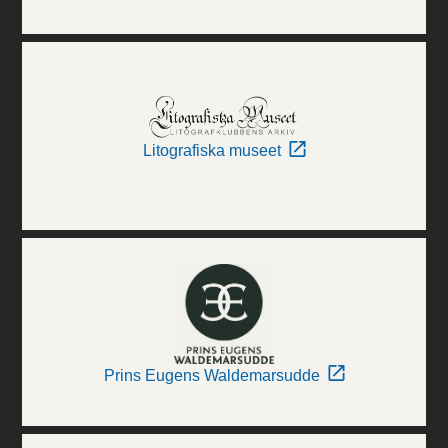
Litografiska museet
Prins Eugens Waldemarsudde