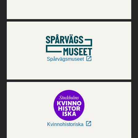
Spårvägsmuseet
Kvinnohistoriska