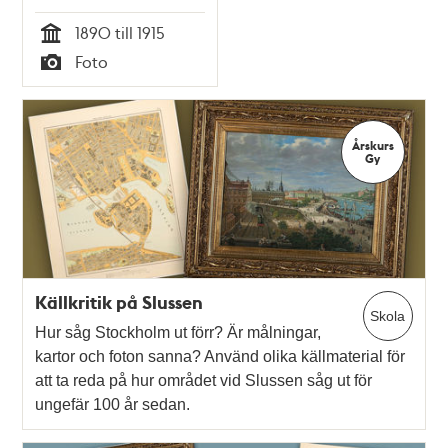
1890 till 1915
Tid
Foto
Typ
Årskurs
Gy
Källkritik på Slussen
Skola
Hur såg Stockholm ut förr? Är målningar,
kartor och foton sanna? Använd olika källmaterial för
att ta reda på hur området vid Slussen såg ut för
ungefär 100 år sedan.