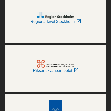
Regionarkivet Stockholm
Riksantikvarieämbetet