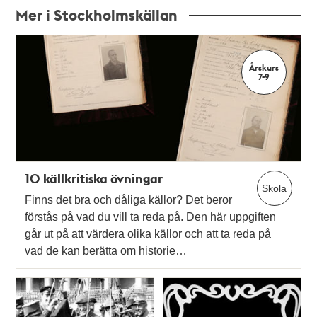
Mer i Stockholmskällan
Relaterade
poster
Årskurs
och
7-9
teman
10 källkritiska övningar
Skola
Finns det bra och dåliga källor? Det beror
förstås på vad du vill ta reda på. Den här uppgiften
går ut på att värdera olika källor och att ta reda på
vad de kan berätta om historie…