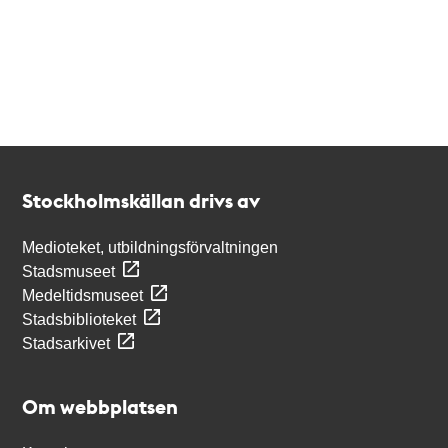
Kontakt
Stockholmskällan
Stockholmskällan drivs av
Medioteket, utbildningsförvaltningen
Stadsmuseet
Medeltidsmuseet
Stadsbiblioteket
Stadsarkivet
Om webbplatsen