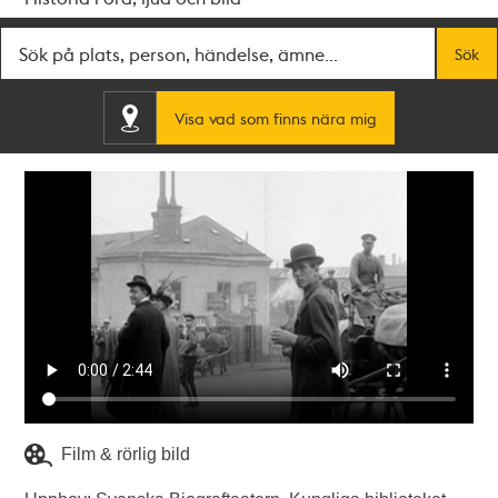
Fritextsök
Sök
Visa vad som finns nära mig
Film & rörlig bild