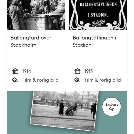
Ballongfärd över
Ballongtäflingen i
Stockholm
Stadion
1914
1913
Tid
Tid
Film & rörlig bild
Film & rörlig bild
Typ
Typ
Årskurs
Gy