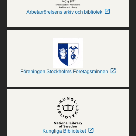
Arbetarrörelsens arkiv och bibliotek
Föreningen Stockholms Företagsminnen
Kungliga Biblioteket