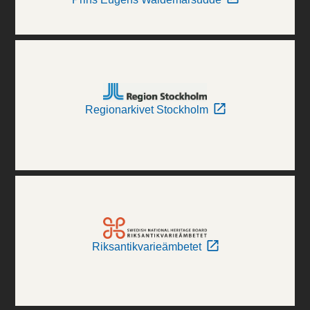
Regionarkivet Stockholm
Riksantikvarieämbetet