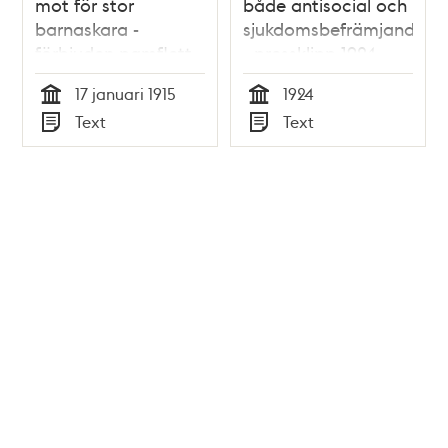
mot för stor
både antisocial och
barnaskara -
sjukdomsbefrämjande
förbjuden pamflett
- pressklipp 1924
17 januari 1915
1924
Tid
Tid
Text
Text
Typ
Typ