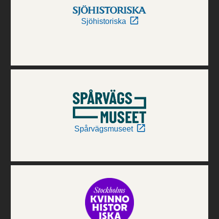
Sjöhistoriska
Spårvägsmuseet