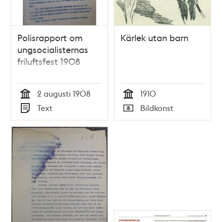
Polisrapport om
Kärlek utan barn
ungsocialisternas
friluftsfest 1908
2 augusti 1908
1910
Tid
Tid
Text
Bildkonst
Typ
Typ