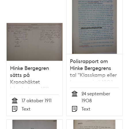
Polisrapport om
Hinke Bergegren
Hinke Bergegrens
sätts på
tal "Klasskamp eller
Kronohäktet
kompromiss" 1908
Långholmen 1911
24 september
Tid
17 oktober 1911
1908
Tid
Text
Text
Typ
Typ