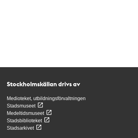
Kontakt
Stockholmskällan
Stockholmskällan drivs av
Medioteket, utbildningsförvaltningen
Stadsmuseet
Medeltidsmuseet
Stadsbiblioteket
Stadsarkivet