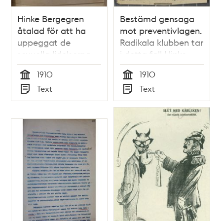
Hinke Bergegren
Bestämd gensaga
åtalad för att ha
mot preventivlagen.
uppeggat de
Radikala klubben tar
sexuella lidelserna -
i detta fall Hinke
hela
Bergegrens parti -
1910
1910
rättegångsmaterialet
pressklipp
Tid
Tid
Text
Text
1910
Typ
Typ