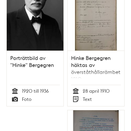
Porträttbild av
Hinke Bergegren
"Hinke" Bergegren
häktas av
överståthållarämbetet
1910
1920 till 1936
28 april 1910
Tid
Tid
Foto
Text
Typ
Typ