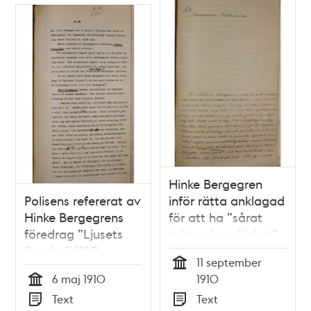
Hinke Bergegren
Polisens refererat av
inför rätta anklagad
Hinke Bergegrens
för att ha ”sårat
föredrag ”Ljusets
tukt och sedlighet”
fiender” 1910
1910
11 september
Tid
6 maj 1910
1910
Tid
Text
Text