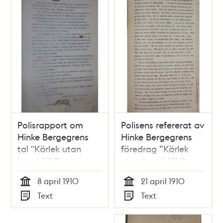
Polisrapport om
Polisens refererat av
Hinke Bergegrens
Hinke Bergegrens
tal "Kärlek utan
föredrag ”Kärlek
barn" 1910
utan barn” 1910
8 april 1910
21 april 1910
Tid
Tid
Text
Text
Typ
Typ