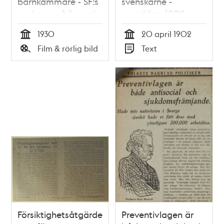
barnkammare - SF:s
svenskarne -
veckorevy från maj
pressklipp 1902
1930
1930
20 april 1902
Tid
Tid
Film & rörlig bild
Text
Typ
Typ
Försiktighetsåtgärder
Preventivlagen är