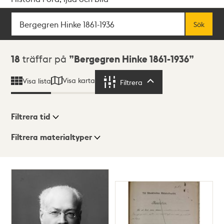
Sök
Fritextsök
Sök
Sökresultat
18
träffar på
Bergegren Hinke 1861-1936
Visa karta
Visa lista
Filtrera
Filtrera
Filtrera tid
Filtrera materialtyper
Visningsläge
Totalt
18
träffar
Lista
Karta