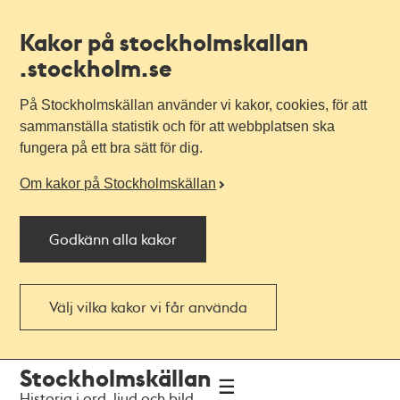
Kakor på stockholmskallan
.stockholm.se
På Stockholmskällan använder vi kakor, cookies, för att
sammanställa statistik och för att webbplatsen ska
fungera på ett bra sätt för dig.
Om kakor på Stockholmskällan
Godkänn alla kakor
Välj vilka kakor vi får använda
Till
Till
Stockholmskällan
navigationen
huvudinnehållet
Historia i ord, ljud och bild