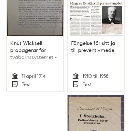
Knut Wicksell
Fängelse för sitt ja
propagerar för
till preventivmedel
tvåbarnssystemet -
polisrapport
11 april 1914
1910 till 1938
Tid
Tid
Text
Text
Typ
Typ