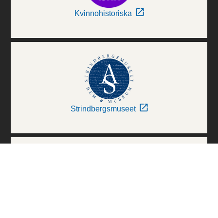
Kvinnohistoriska
Strindbergsmuseet
Thielska Galleriet