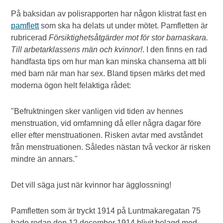
På baksidan av polisrapporten har någon klistrat fast en
pamflett
som ska ha delats ut under mötet. Pamfletten är
rubricerad
Försiktighetsåtgärder mot för stor barnaskara.
Till arbetarklassens män och kvinnor!
. I den finns en rad
handfasta tips om hur man kan minska chanserna att bli
med barn när man har sex. Bland tipsen märks det med
moderna ögon helt felaktiga rådet:
"Befruktningen sker vanligen vid tiden av hennes
menstruation, vid omfamning då eller några dagar före
eller efter menstruationen. Risken avtar med avståndet
från menstruationen. Således nästan två veckor är risken
mindre än annars."
Det vill säga just när kvinnor har ägglossning!
Pamfletten som är tryckt 1914 på Luntmakaregatan 75
hade redan den 12 december 1914 blivit belagd med