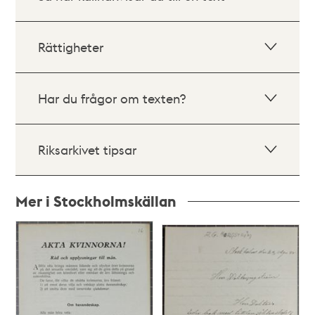
Rättigheter
Har du frågor om texten?
Riksarkivet tipsar
Mer i Stockholmskällan
Relaterade
poster
och
teman