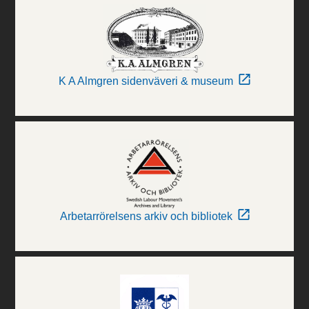
K A Almgren sidenväveri & museum
Arbetarrörelsens arkiv och bibliotek