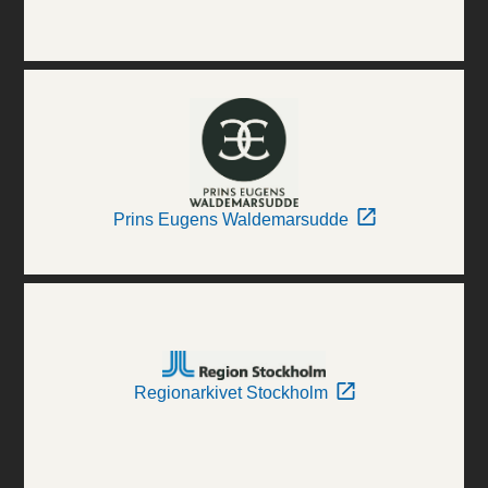
Prins Eugens Waldemarsudde
Regionarkivet Stockholm