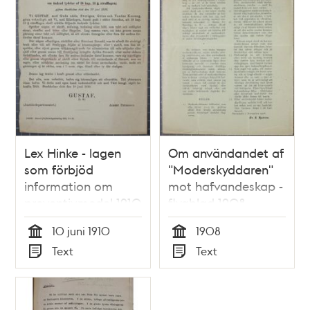
Lex Hinke - lagen
Om användandet af
som förbjöd
"Moderskyddaren"
information om
mot hafvandeskap -
preventivmedel 1910
flygblad 1908
10 juni 1910
1908
Tid
Tid
Text
Text
Typ
Typ