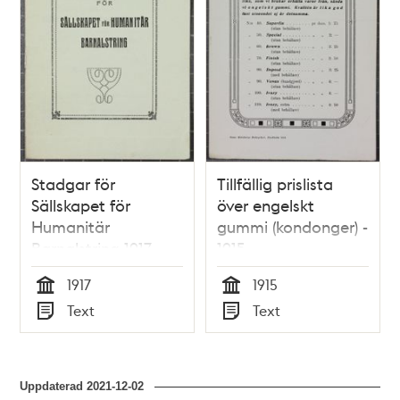
Stadgar för
Tillfällig prislista
Sällskapet för
över engelskt
Humanitär
gummi (kondonger) -
Barnalstring 1917
1915
1917
1915
Tid
Tid
Text
Text
Typ
Typ
Uppdaterad
2021-12-02