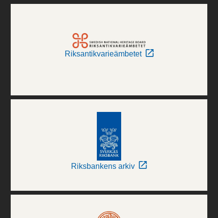
Riksantikvarieämbetet
Riksbankens arkiv