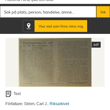
Fritextsök
Sök
Visa vad som finns nära mig
Text
Författare: Ström, Carl J..
Riksarkivet