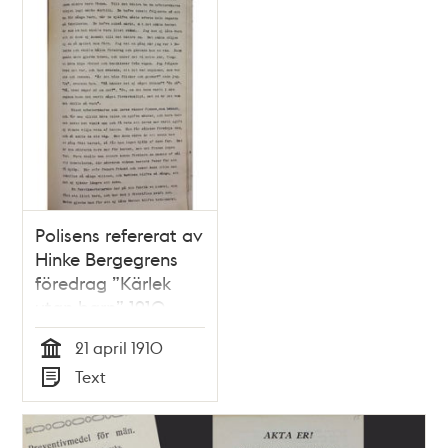
Polisens refererat av
Hinke Bergegrens
föredrag ”Kärlek
utan barn” 1910
21 april 1910
Tid
Text
Typ