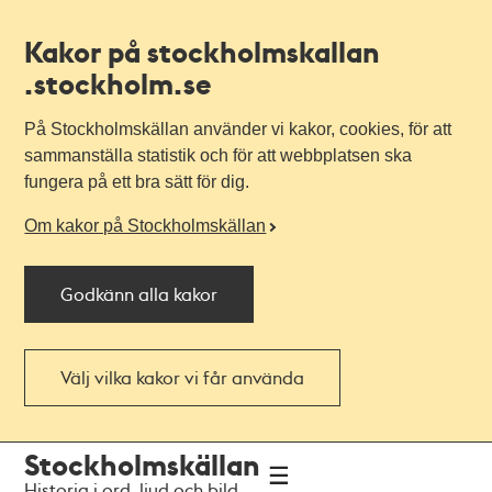
Kakor på stockholmskallan
.stockholm.se
På Stockholmskällan använder vi kakor, cookies, för att
sammanställa statistik och för att webbplatsen ska
fungera på ett bra sätt för dig.
Om kakor på Stockholmskällan
Godkänn alla kakor
Välj vilka kakor vi får använda
Till
Till
Stockholmskällan
navigationen
huvudinnehållet
Historia i ord, ljud och bild