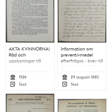
AKTA KVINNORNA!
Information om
Råd och
preventivmedel
upplysningar till
efterfrågas - brev till
unga män -
Dr Nyström 1885
sexualupplysningspamflett
1924
29 augusti 1885
1924
Tid
Tid
Text
Text
Typ
Typ