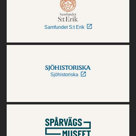
Samfundet S:t Erik
Sjöhistoriska