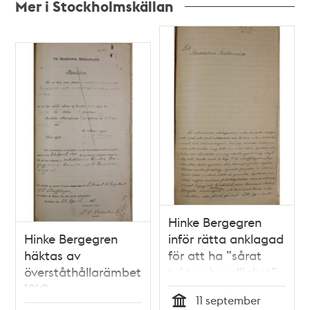
Mer i Stockholmskällan
Relaterade
poster
och
teman
Hinke Bergegren
Hinke Bergegren
inför rätta anklagad
häktas av
för att ha ”sårat
överståthållarämbetet
tukt och sedlighet”
1910
1910
11 september