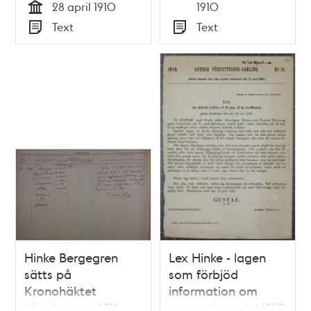
Tid
28 april 1910
1910
Tid
Text
Text
Typ
Typ
Hinke Bergegren
Lex Hinke - lagen
sätts på
som förbjöd
Kronohäktet
information om
Långholmen 1911
preventivmedel 1910