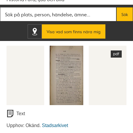
Fritextsök
Sök
Visa vad som finns nära mig
Text
Upphov: Okänd.
Stadsarkivet