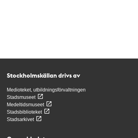
Kontakt
Stockholmskällan
Stockholmskällan drivs av
Medioteket, utbildningsförvaltningen
Stadsmuseet
Medeltidsmuseet
Stadsbiblioteket
Stadsarkivet