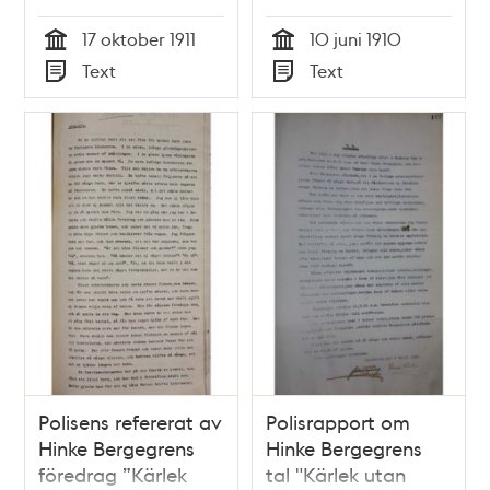
17 oktober 1911
10 juni 1910
Tid
Tid
Text
Text
Typ
Typ
Polisens refererat av
Polisrapport om
Hinke Bergegrens
Hinke Bergegrens
föredrag ”Kärlek
tal "Kärlek utan