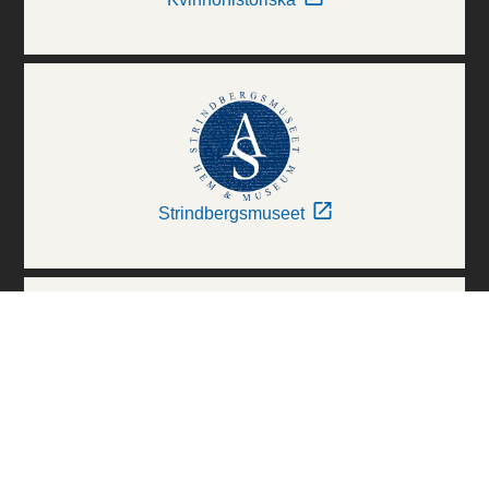
Strindbergsmuseet
Thielska Galleriet