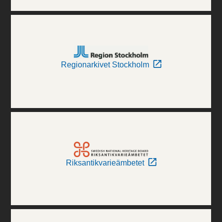
Regionarkivet Stockholm
Riksantikvarieämbetet