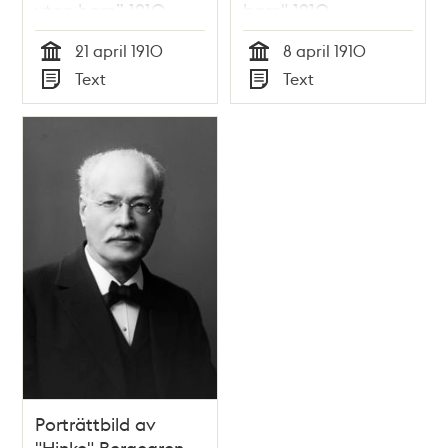
utan barn” 1910
barn" 1910
21 april 1910
8 april 1910
Tid
Tid
Text
Text
Typ
Typ
Porträttbild av
"Hinke" Bergegren