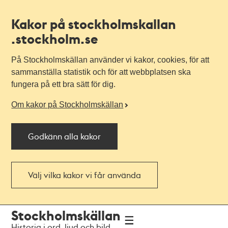
Kakor på stockholmskallan
.stockholm.se
På Stockholmskällan använder vi kakor, cookies, för att
sammanställa statistik och för att webbplatsen ska
fungera på ett bra sätt för dig.
Om kakor på Stockholmskällan
Godkänn alla kakor
Välj vilka kakor vi får använda
Till
Till
Stockholmskällan
navigationen
huvudinnehållet
Historia i ord, ljud och bild