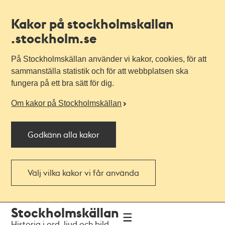
Kakor på stockholmskallan
.stockholm.se
På Stockholmskällan använder vi kakor, cookies, för att
sammanställa statistik och för att webbplatsen ska
fungera på ett bra sätt för dig.
Om kakor på Stockholmskällan
Godkänn alla kakor
Välj vilka kakor vi får använda
Till
Till
Stockholmskällan
navigationen
huvudinnehållet
Historia i ord, ljud och bild