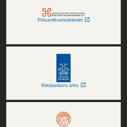
Riksantikvarieämbetet
Riksbankens arkiv