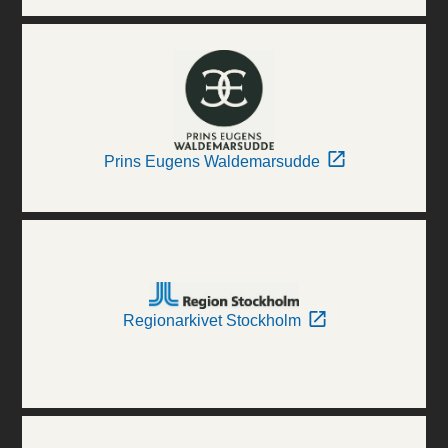
Prins Eugens Waldemarsudde
Regionarkivet Stockholm