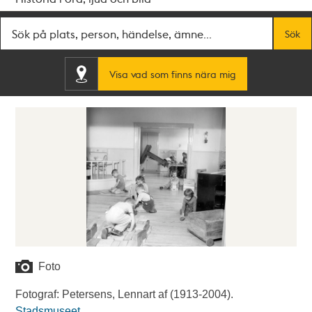
Fritextsök
Sök
Visa vad som finns nära mig
Foto
Fotograf: Petersens, Lennart af (1913-2004).
Stadsmuseet