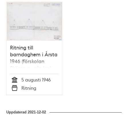
Relaterade
poster
och
teman
Ritning till
barndaghem i Årsta
1946 (förskolan
Sköntorpsgården)
5 augusti 1946
Tid
Ritning
Typ
Uppdaterad
2021-12-02