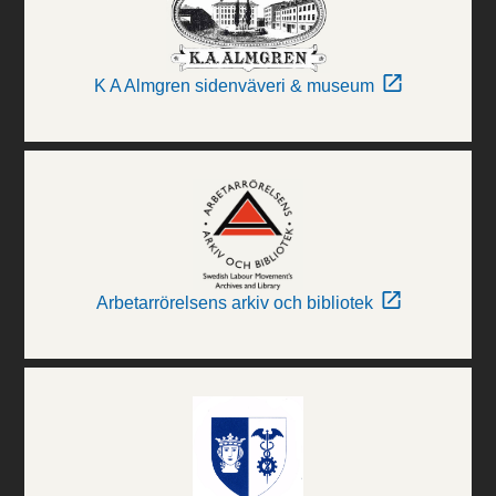
K A Almgren sidenväveri & museum
Arbetarrörelsens arkiv och bibliotek