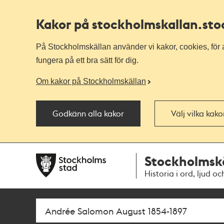
Kakor på stockholmskallan
.st
På Stockholmskällan använder vi kakor, cookies, för a
fungera på ett bra sätt för dig.
Om kakor på Stockholmskällan
Godkänn alla kakor
Välj vilka kak
Till
Till
Stockholmsk
navigationen
huvudinnehållet
Historia i ord, ljud oc
Sök
Fritextsök