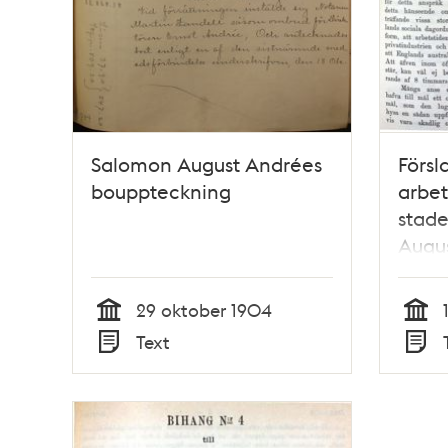
Salomon August Andrées
Försl
bouppteckning
arbet
stade
Augus
29 oktober 1904
Tid
Tid
Text
Typ
Typ