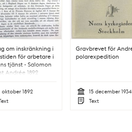
ag om inskränkning i
Gravbrevet för Andr
stiden för arbetare i
polarexpedition
ns tjänst - Salomon
t Andrée 1892
1 oktober 1892
15 december 1934
Tid
Text
Text
Typ