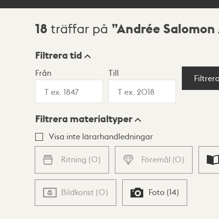
18
Andrée Salomon 
träffar på
Sökresultat
Filtrera tid
Från
Till
Visningsläge
Filtrer
Filtrera materialtyper
Lista
Karta
Visa inte lärarhandledningar
Ritning
(
0
)
Föremål
(
0
)
Bildkonst
(
0
)
Foto
(
14
)