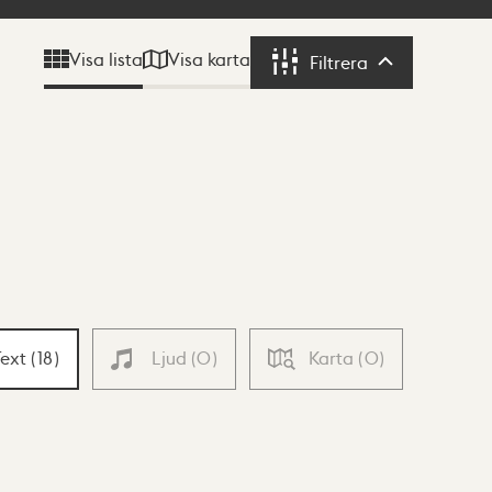
Visa karta
Visa lista
Filtrera
Filtrera
Text
(
18
)
Ljud
(
0
)
Karta
(
0
)