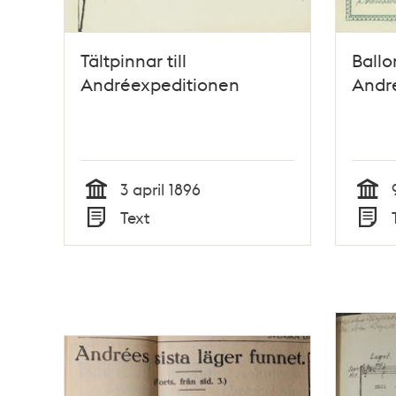
Tältpinnar till
Ballo
Andréexpeditionen
Andr
3 april 1896
Tid
Tid
Text
Typ
Typ