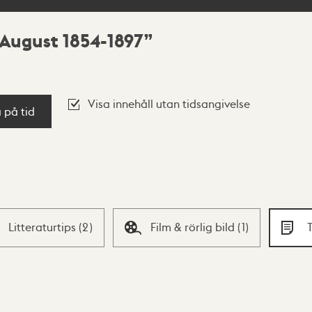
August 1854-1897
Visa innehåll utan tidsangivelse
a på tid
Litteraturtips
(
2
)
Film & rörlig bild
(
1
)