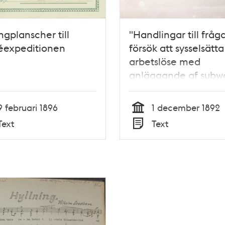
ngplanscher till
"Handlingar till frå
éexpeditionen
försök att sysselsätta
arbetslöse med
anläggande af subwa
stadens gator" 1892/
9 februari 1896
1 december 1892
Tid
Text
Text
Typ