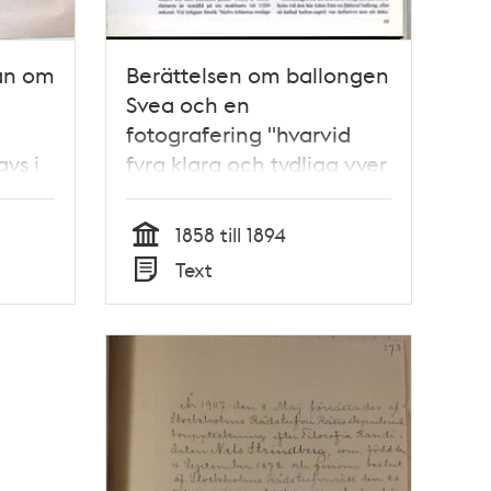
gan om
Berättelsen om ballongen
Svea och en
fotografering "hvarvid
ys i
fyra klara och tydliga vyer
93
erhöllos" / Lars
Johannesson
1858 till 1894
Tid
Text
Typ