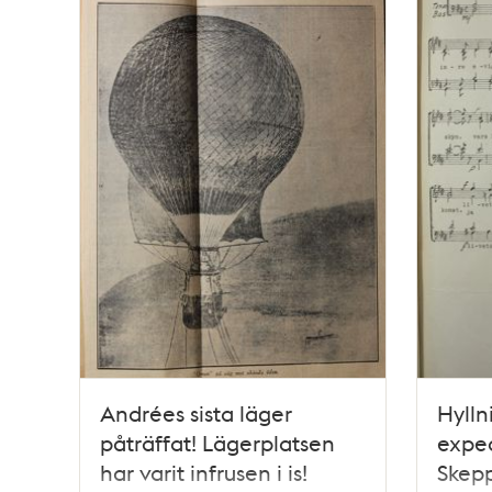
Andrées sista läger
Hylln
påträffat! Lägerplatsen
exped
har varit infrusen i is!
Skep