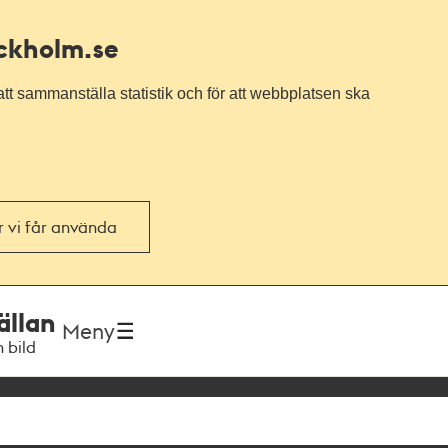
ockholm.se
tt sammanställa statistik och för att webbplatsen ska
or vi får använda
ällan
Meny
h bild