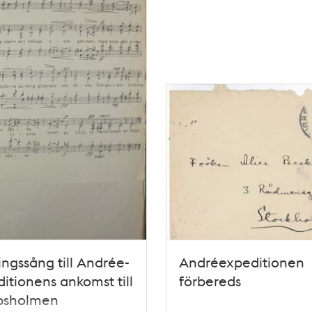
ingssång till Andrée-
Andréexpeditionen
itionens ankomst till
förbereds
psholmen