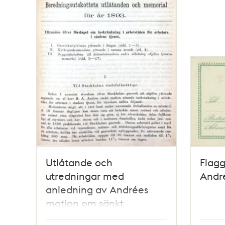
Utlåtande och
Flagg
utredningar med
Andr
anledning av Andrées
motion om sänkt
arbetstid 1893