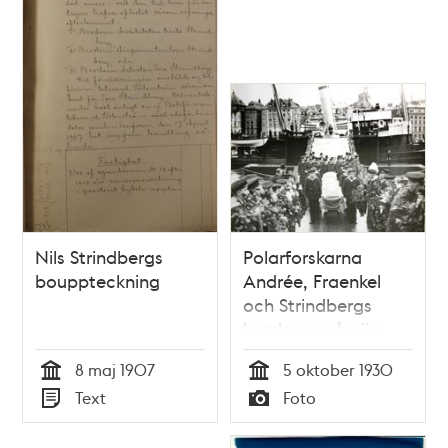
Nils Strindbergs
Polarforskarna
bouppteckning
Andrée, Fraenkel
och Strindbergs
kvarlevor på väg
mot begravning
8 maj 1907
5 oktober 1930
Tid
Tid
Text
Foto
Typ
Typ