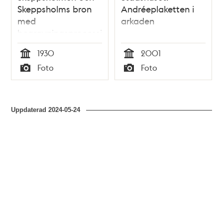
Skeppsholms bron
Andréeplaketten i
med
arkaden
begravningsprocession
och kistorna med
1930
2001
stoften efter
Tid
Tid
Foto
Foto
Salomon August
Typ
Typ
Andrée, Knut
Fraenkel och Nils
Strindberg som
Uppdaterad
2024-05-24
förolyckats vid
Andrées
polarexpedition år
1897.