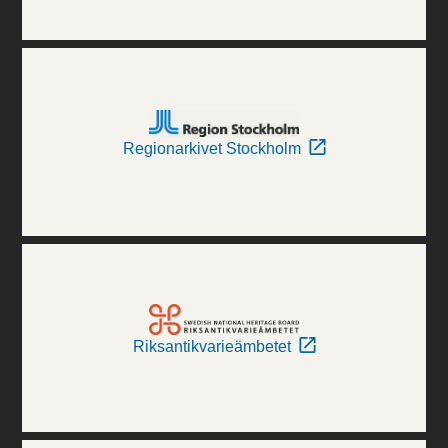
Regionarkivet Stockholm
Riksantikvarieämbetet