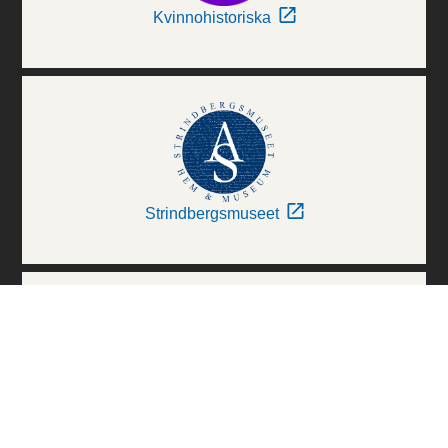
Kvinnohistoriska
Strindbergsmuseet
Thielska Galleriet