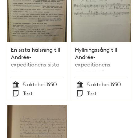
En sista hälsning till
Hyllningssång till
Andrée-
Andrée-
expeditionens sista
expeditionens
resa
ankomst till
Skeppsholmen
5 oktober 1930
5 oktober 1930
Tid
Tid
Text
Text
Typ
Typ