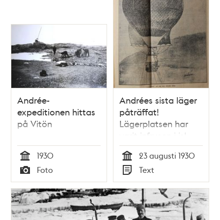
Andrée-
Andrées sista läger
expeditionen hittas
påträffat!
på Vitön
Lägerplatsen har
varit infrusen i is!
1930
23 augusti 1930
Tid
Tid
Foto
Text
Typ
Typ