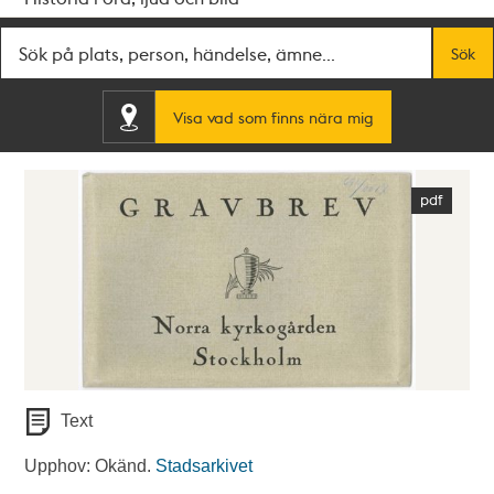
Fritextsök
Sök
Visa vad som finns nära mig
Text
Upphov: Okänd.
Stadsarkivet