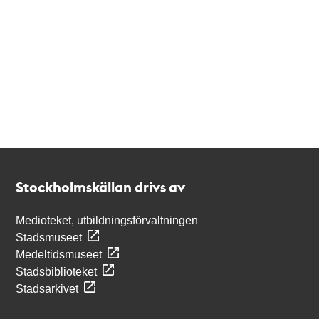
Kontakt
Stockholmskällan
Stockholmskällan drivs av
Medioteket, utbildningsförvaltningen
Stadsmuseet
Medeltidsmuseet
Stadsbiblioteket
Stadsarkivet