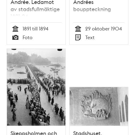
Andrée. Ledamot
Andrées
av stadsfullmäktige
bouppteckning
1891-94
1891 till 1894
29 oktober 1904
Tid
Tid
Foto
Text
Typ
Typ
Skeppsholmen och
Stadshuset.