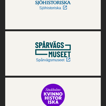
Sjöhistoriska
Spårvägsmuseet