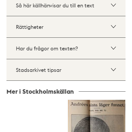
Så här källhänvisar du till en text
Rättigheter
Har du frågor om texten?
Stadsarkivet tipsar
Mer i Stockholmskällan
Relaterade
poster
och
teman