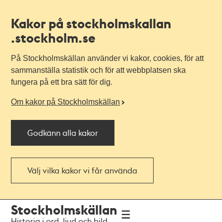
Kakor på stockholmskallan
.stockholm.se
På Stockholmskällan använder vi kakor, cookies, för att
sammanställa statistik och för att webbplatsen ska
fungera på ett bra sätt för dig.
Om kakor på Stockholmskällan
Godkänn alla kakor
Välj vilka kakor vi får använda
Till
Till
Stockholmskällan
navigationen
huvudinnehållet
Historia i ord, ljud och bild