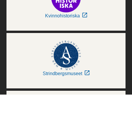
Kvinnohistoriska
Strindbergsmuseet
Thielska Galleriet