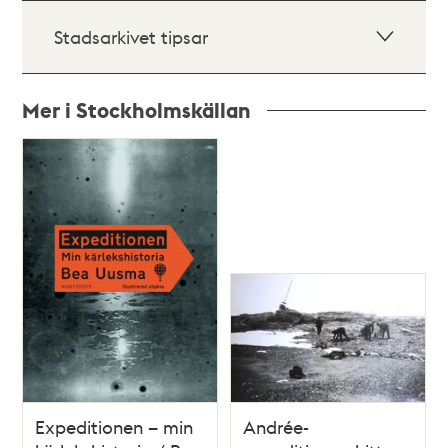
Stadsarkivet tipsar
Mer i Stockholmskällan
Relaterade
poster
och
teman
Expeditionen – min
Andrée-