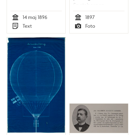
Spetsbergen
ombord på M/S
14 maj 1896
1897
Svensksund
Tid
Tid
Text
Foto
Typ
Typ