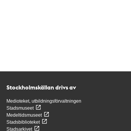
Kontakt
Stockholmskällan
Stockholmskällan drivs av
Medioteket, utbildningsförvaltningen
Stadsmuseet
Medeltidsmuseet
Stadsbiblioteket
Stadsarkivet