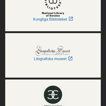
Kungliga Biblioteket
Litografiska museet