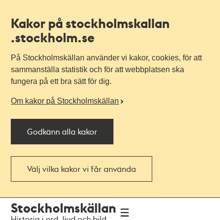
Kakor på stockholmskallan
.stockholm.se
På Stockholmskällan använder vi kakor, cookies, för att
sammanställa statistik och för att webbplatsen ska
fungera på ett bra sätt för dig.
Om kakor på Stockholmskällan
Godkänn alla kakor
Välj vilka kakor vi får använda
Till
Till
Stockholmskällan
navigationen
huvudinnehållet
Historia i ord, ljud och bild