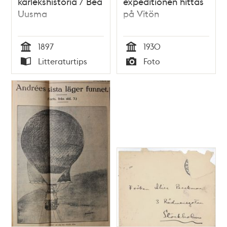
kärlekshistoria / Bea
expeditionen hittas
Uusma
på Vitön
1897
1930
Tid
Tid
Litteraturtips
Foto
Typ
Typ