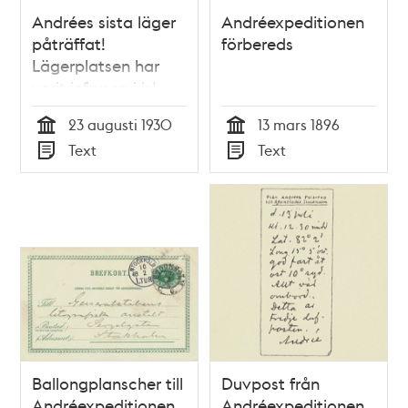
Andrées sista läger
Andréexpeditionen
påträffat!
förbereds
Lägerplatsen har
varit infrusen i is!
23 augusti 1930
13 mars 1896
Tid
Tid
Text
Text
Typ
Typ
Ballongplanscher till
Duvpost från
Andréexpeditionen
Andréexpeditionen