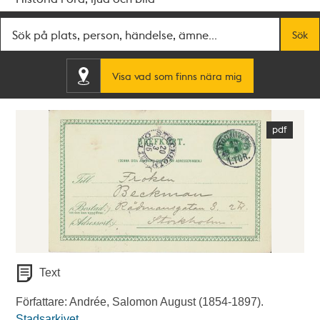
Fritextsök
Sök
Visa vad som finns nära mig
Text
Författare: Andrée, Salomon August (1854-1897).
Stadsarkivet