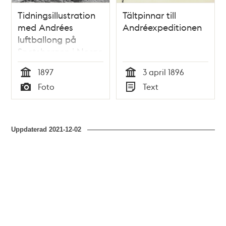
Tidningsillustration
Tältpinnar till
med Andrées
Andréexpeditionen
luftballong på
Spetsbergen i Norge
juli 1897.
1897
3 april 1896
Tid
Tid
Foto
Text
Typ
Typ
Uppdaterad
2021-12-02