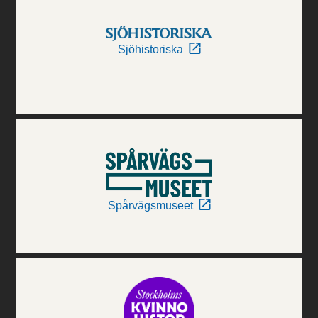
Sjöhistoriska
Spårvägsmuseet