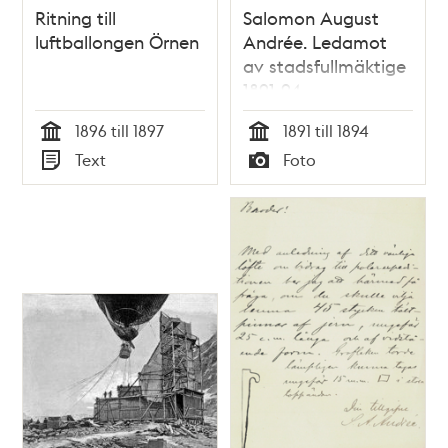
Ritning till
Salomon August
luftballongen Örnen
Andrée. Ledamot
av stadsfullmäktige
1891-94
1896 till 1897
1891 till 1894
Tid
Tid
Text
Foto
Typ
Typ