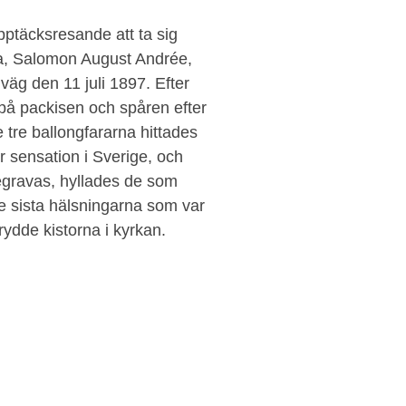
pptäcksresande att ta sig
na, Salomon August Andrée,
väg den 11 juli 1897. Efter
 på packisen och spåren efter
 tre ballongfararna hittades
r sensation i Sverige, och
 begravas, hyllades de som
 de sista hälsningarna som var
dde kistorna i kyrkan.