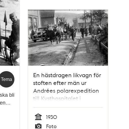
En hästdragen likvagn för
Tema
stoften efter män ur
Andrées polarexpedition
ska bli
till Kysthospitalet i
 Men…
Tromsö, Norge, där en
vetenskaplig
1930
undersökning ska
Tid
Foto