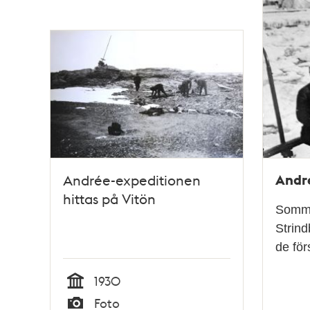
poster
och
teman
Andr
Andrée-expeditionen
hittas på Vitön
Somma
Strind
de fö
1930
Tid
Foto