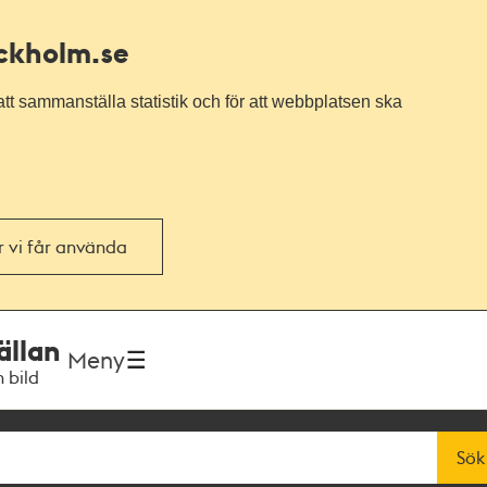
ockholm.se
tt sammanställa statistik och för att webbplatsen ska
or vi får använda
ällan
Meny
h bild
Sök