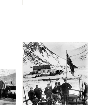
genomföras.
Typ