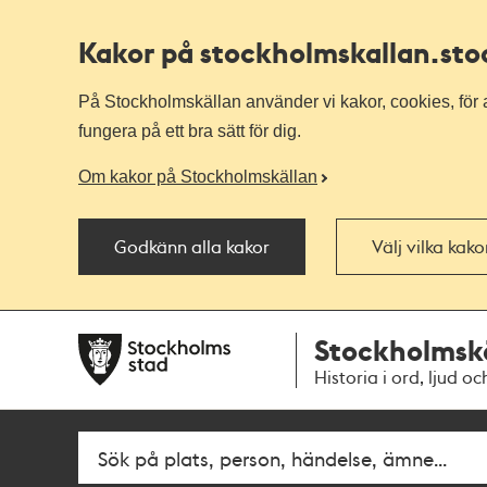
Kakor på stockholmskallan
.st
På Stockholmskällan använder vi kakor, cookies, för a
fungera på ett bra sätt för dig.
Om kakor på Stockholmskällan
Godkänn alla kakor
Välj vilka kak
Till
Till
Stockholmsk
navigationen
huvudinnehållet
Historia i ord, ljud oc
Fritextsök