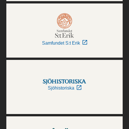
Samfundet S:t Erik
Sjöhistoriska