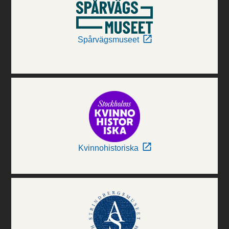
Spårvägsmuseet
Kvinnohistoriska