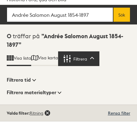
Sök
Fritextsök
Sök
Sökresultat
0
träffar på
Andrée Salomon August 1854-
1897
Visa karta
Visa lista
Filtrera
Filtrera
Filtrera tid
Filtrera materialtyper
Visningsläge
Totalt
Valda filter:
Ritning
Rensa filter
0
träffar
Lista
Karta