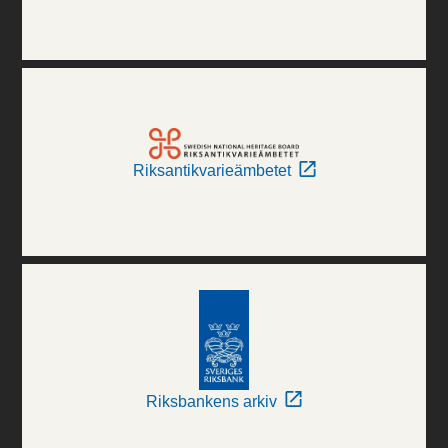
Riksantikvarieämbetet
Riksbankens arkiv