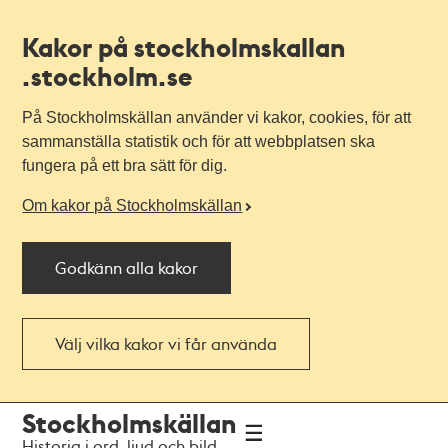
Kakor på stockholmskallan
.stockholm.se
På Stockholmskällan använder vi kakor, cookies, för att
sammanställa statistik och för att webbplatsen ska
fungera på ett bra sätt för dig.
Om kakor på Stockholmskällan
Godkänn alla kakor
Välj vilka kakor vi får använda
Till
Till
Stockholmskällan
navigationen
huvudinnehållet
Historia i ord, ljud och bild