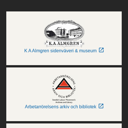
K A Almgren sidenväveri & museum
Arbetarrörelsens arkiv och bibliotek