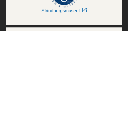
Strindbergsmuseet
Thielska Galleriet
Världskulturmuseerna