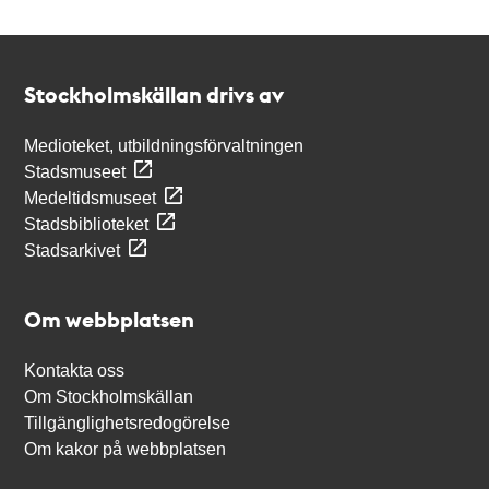
Kontakt
Stockholmskällan
Stockholmskällan drivs av
Medioteket, utbildningsförvaltningen
Stadsmuseet
Medeltidsmuseet
Stadsbiblioteket
Stadsarkivet
Om webbplatsen
Kontakta oss
Om Stockholmskällan
Tillgänglighetsredogörelse
Om kakor på webbplatsen