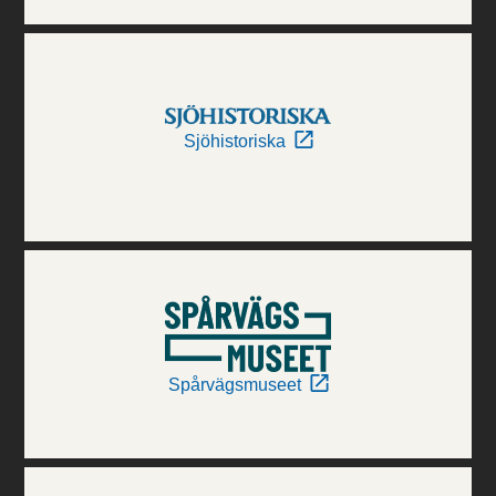
Sjöhistoriska
Spårvägsmuseet