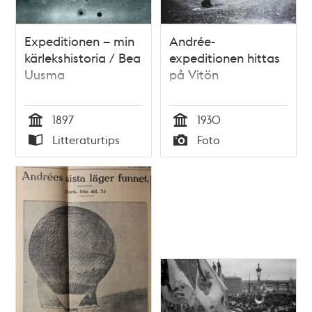
Expeditionen – min
Andrée-
kärlekshistoria / Bea
expeditionen hittas
Uusma
på Vitön
1897
1930
Tid
Tid
Litteraturtips
Foto
Typ
Typ