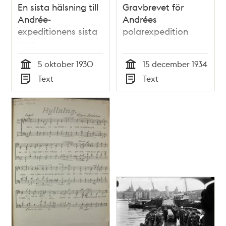
En sista hälsning till
Gravbrevet för
Andrée-
Andrées
expeditionens sista
polarexpedition
resa
5 oktober 1930
15 december 1934
Tid
Tid
Text
Text
Typ
Typ