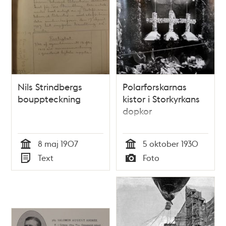
Nils Strindbergs
Polarforskarnas
bouppteckning
kistor i Storkyrkans
dopkor
8 maj 1907
5 oktober 1930
Tid
Tid
Text
Foto
Typ
Typ