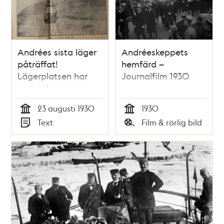
Andrées sista läger
Andréeskeppets
påträffat!
hemfärd –
Lägerplatsen har
Journalfilm 1930
varit infrusen i is!
23 augusti 1930
1930
Tid
Tid
Text
Film & rörlig bild
Typ
Typ