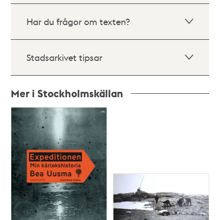
Har du frågor om texten?
Stadsarkivet tipsar
Mer i Stockholmskällan
Relaterade
poster
och
teman