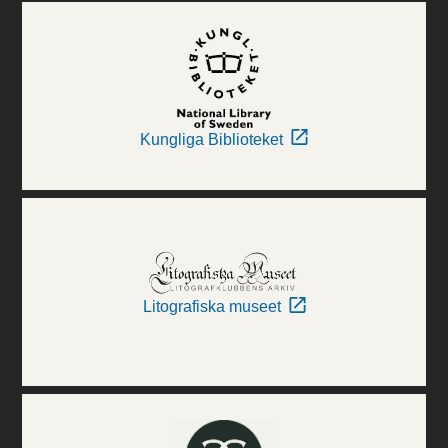
Kungliga Biblioteket
Litografiska museet