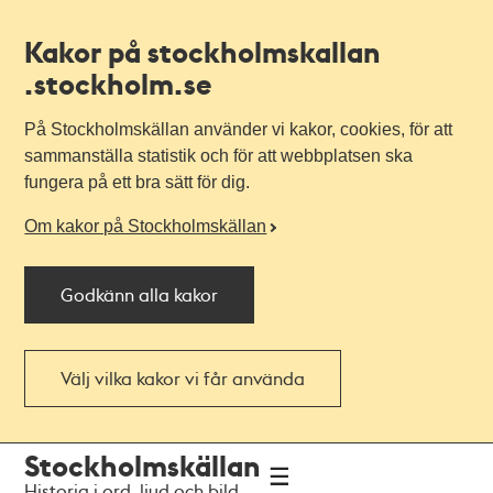
Kakor på stockholmskallan
.stockholm.se
På Stockholmskällan använder vi kakor, cookies, för att
sammanställa statistik och för att webbplatsen ska
fungera på ett bra sätt för dig.
Om kakor på Stockholmskällan
Godkänn alla kakor
Välj vilka kakor vi får använda
Till
Till
Stockholmskällan
navigationen
huvudinnehållet
Historia i ord, ljud och bild