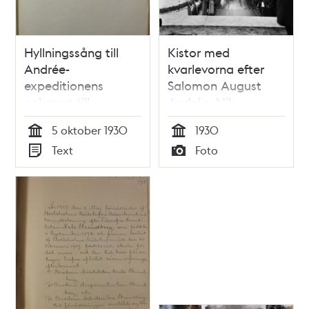
Hyllningssång till
Kistor med
Andrée-
kvarlevorna efter
expeditionens
Salomon August
ankomst till
Andrée, Nils
Skeppsholmen
Strindberg och Knut
5 oktober 1930
1930
Fraenkel från
Tid
Tid
Text
Foto
Andréexpeditionen
Typ
Typ
förs i land på
Skeppsholmen från
HS Svensksund.