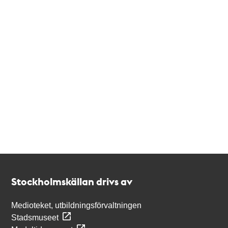
Kontakt
Stockholmskällan
Stockholmskällan drivs av
Medioteket, utbildningsförvaltningen
Stadsmuseet