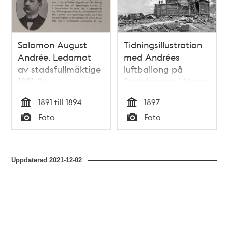
Salomon August
Tidningsillustration
Andrée. Ledamot
med Andrées
av stadsfullmäktige
luftballong på
1891-94
Spetsbergen i Norge
juli 1897.
1891 till 1894
1897
Tid
Tid
Foto
Foto
Typ
Typ
Uppdaterad
2021-12-02