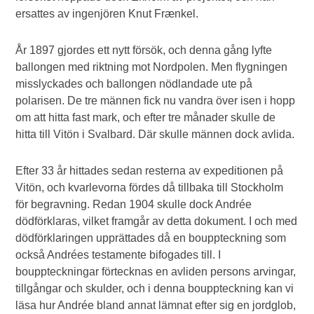
ersattes av ingenjören Knut Frænkel.
År 1897 gjordes ett nytt försök, och denna gång lyfte
ballongen med riktning mot Nordpolen. Men flygningen
misslyckades och ballongen nödlandade ute på
polarisen. De tre männen fick nu vandra över isen i hopp
om att hitta fast mark, och efter tre månader skulle de
hitta till Vitön i Svalbard. Där skulle männen dock avlida.
Efter 33 år hittades sedan resterna av expeditionen på
Vitön, och kvarlevorna fördes då tillbaka till Stockholm
för begravning. Redan 1904 skulle dock Andrée
dödförklaras, vilket framgår av detta dokument. I och med
dödförklaringen upprättades då en bouppteckning som
också Andrées testamente bifogades till. I
bouppteckningar förtecknas en avliden persons arvingar,
tillgångar och skulder, och i denna bouppteckning kan vi
läsa hur Andrée bland annat lämnat efter sig en jordglob,