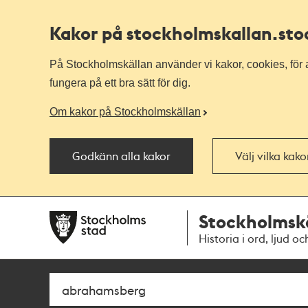
Kakor på stockholmskallan
.st
På Stockholmskällan använder vi kakor, cookies, för a
fungera på ett bra sätt för dig.
Om kakor på Stockholmskällan
Godkänn alla kakor
Välj vilka kak
Till
Till
Stockholmsk
navigationen
huvudinnehållet
Historia i ord, ljud oc
Sök
Fritextsök