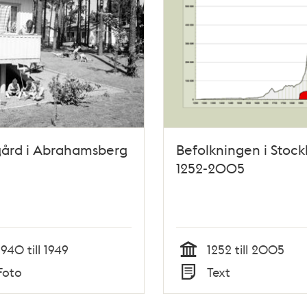
gård i Abrahamsberg
Befolkningen i Stoc
1252-2005
1940 till 1949
1252 till 2005
Tid
Foto
Text
Typ