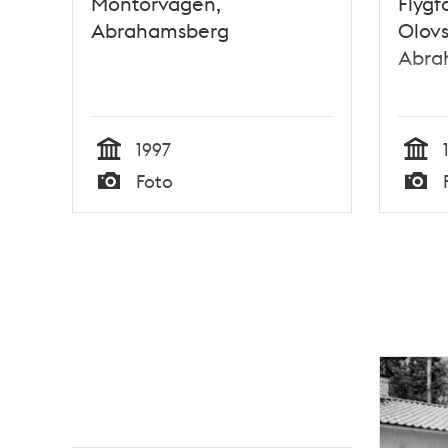
Montörvägen,
Flygf
Abrahamsberg
Olov
Abra
1997
Tid
Tid
Foto
Typ
Typ