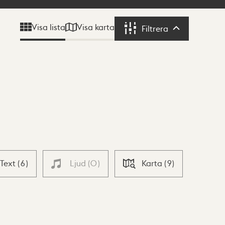
Visa karta
Visa lista
Filtrera
Filtrera
Text
(
6
)
Ljud
(
0
)
Karta
(
9
)