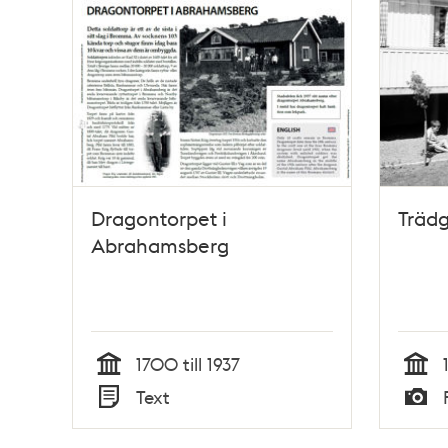
Dragontorpet i
Träd
Abrahamsberg
1700 till 1937
Tid
Tid
Text
Typ
Typ