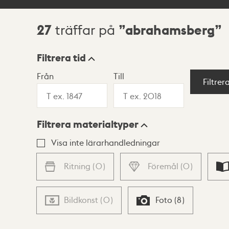
27
abrahamsberg
träffar på
Sökresultat
Filtrera tid
Från
Till
Visningsläge
Filtrer
Filtrera materialtyper
Lista
Karta
Visa inte lärarhandledningar
Ritning
(
0
)
Föremål
(
0
)
Bildkonst
(
0
)
Foto
(
8
)