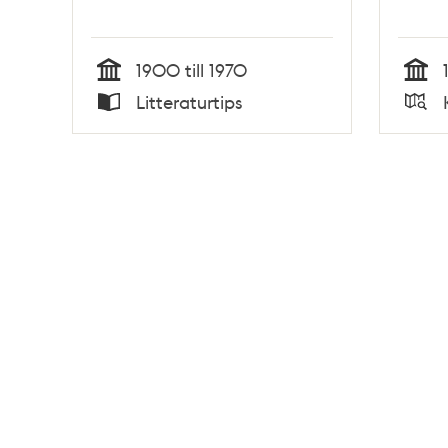
1900 till 1970
Tid
Tid
Litteraturtips
Typ
Typ