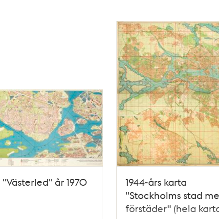
 "Västerled" år 1970
1944-års karta
"Stockholms stad m
förstäder" (hela kart