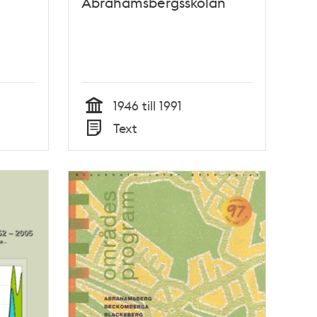
Abrahamsbergsskolan
1946 till 1991
Tid
Text
Typ