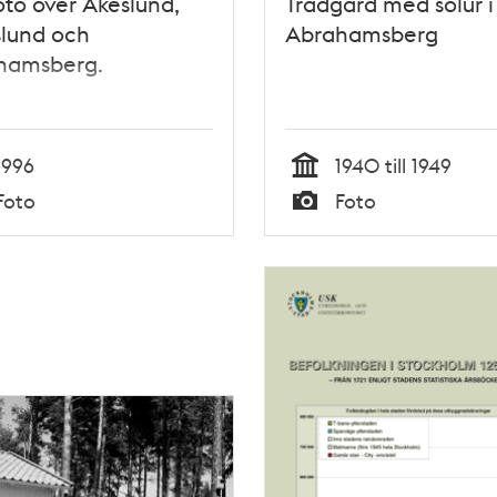
oto över Åkeslund,
Trädgård med solur i
slund och
Abrahamsberg
hamsberg.
1996
1940 till 1949
Tid
Foto
Foto
Typ