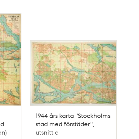
1944 års karta "Stockholms
ed
stad med förstäder",
an)
utsnitt a