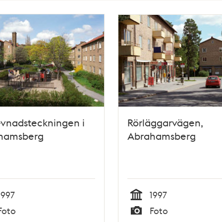
evnadsteckningen i
Rörläggarvägen,
hamsberg
Abrahamsberg
1997
1997
Tid
Foto
Foto