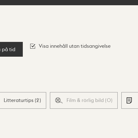
Visa innehåll utan tidsangivelse
a på tid
Litteraturtips
(
2
)
Film & rörlig bild
(
0
)