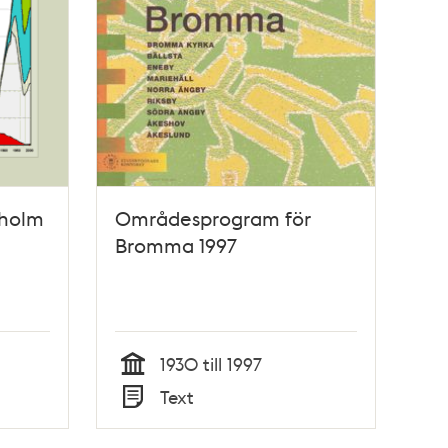
kholm
Områdesprogram för
Bromma 1997
1930 till 1997
Tid
Text
Typ