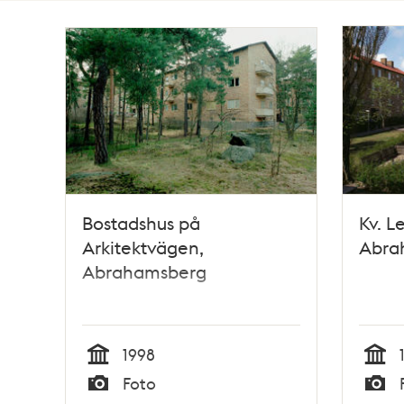
Totalt
27
träffar
Bostadshus på
Kv. L
Arkitektvägen,
Abra
Abrahamsberg
1998
Tid
Tid
Foto