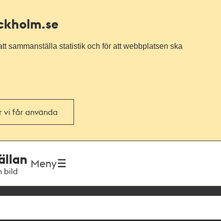
ockholm.se
tt sammanställa statistik och för att webbplatsen ska
or vi får använda
ällan
Meny
h bild