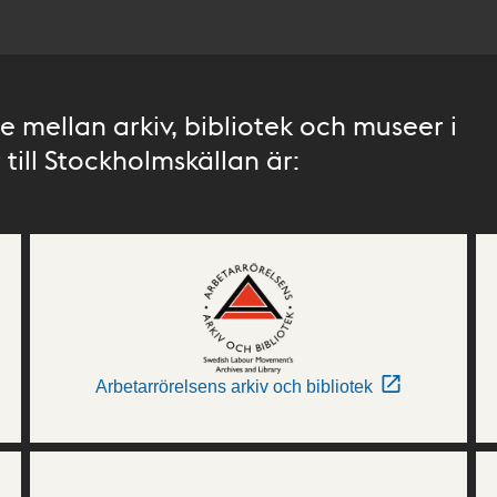
 mellan arkiv, bibliotek och museer i
till Stockholmskällan är:
Arbetarrörelsens arkiv och bibliotek