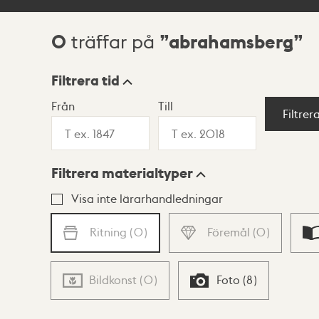
0
abrahamsberg
träffar på
Sökresultat
Filtrera tid
Från
Till
Visningsläge
Filtrer
Filtrera materialtyper
Lista
Karta
Visa inte lärarhandledningar
Ritning
(
0
)
Föremål
(
0
)
Bildkonst
(
0
)
Foto
(
8
)