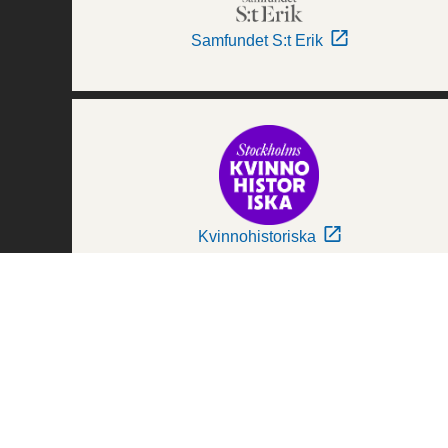
Samfundet S:t Erik
Kvinnohistoriska
Världskulturmuseerna