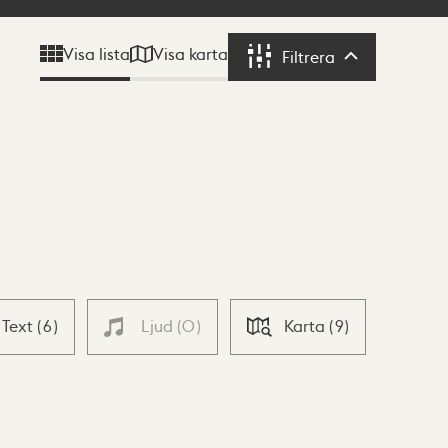
Visa karta
Visa lista
Filtrera
Filtrera
Text
(
6
)
Ljud
(
0
)
Karta
(
9
)