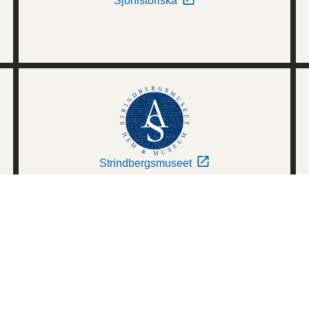
Sjöhistoriska
Strindbergsmuseet