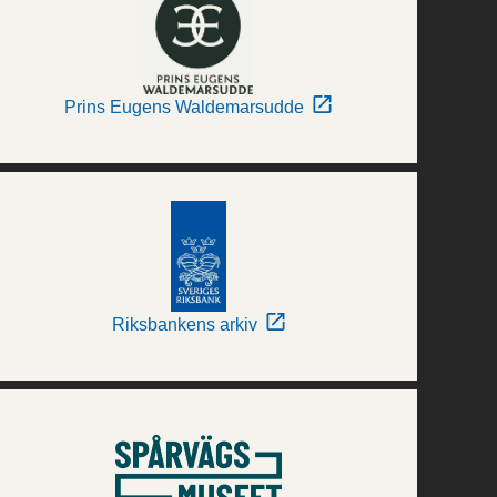
Prins Eugens Waldemarsudde
Riksbankens arkiv