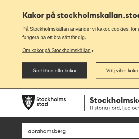
Kakor på stockholmskallan
.st
På Stockholmskällan använder vi kakor, cookies, för a
fungera på ett bra sätt för dig.
Om kakor på Stockholmskällan
Godkänn alla kakor
Välj vilka kak
Till
Till
Stockholmsk
navigationen
huvudinnehållet
Historia i ord, ljud oc
Sök
Fritextsök