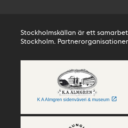
Stockholmskällan är ett samarbete
Stockholm. Partnerorganisationer 
K A Almgren sidenväveri & museum