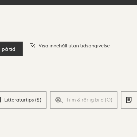
Visa innehåll utan tidsangivelse
a på tid
Litteraturtips
(
2
)
Film & rörlig bild
(
0
)