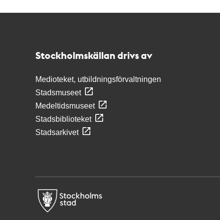
Kontakt
Stockholmskällan
Stockholmskällan drivs av
Medioteket, utbildningsförvaltningen
Stadsmuseet
Medeltidsmuseet
Stadsbiblioteket
Stadsarkivet