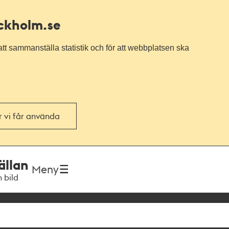
ockholm.se
tt sammanställa statistik och för att webbplatsen ska
or vi får använda
ällan
Meny
h bild