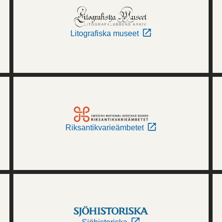
Litografiska museet
Riksantikvarieämbetet