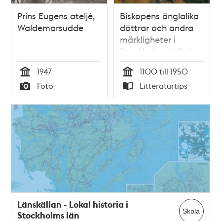
Prins Eugens ateljé,
Biskopens änglalika
Waldemarsudde
döttrar och andra
märkligheter i
Stockholms stift /
Carl Henrik Martling
1947
1100 till 1950
Tid
Tid
Foto
Litteraturtips
Typ
Typ
Länskällan - Lokal historia i
Skola
Stockholms län