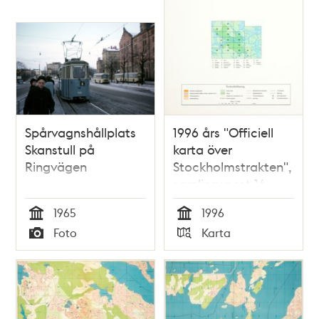
Spårvagnshållplats
1996 års "Officiell
Skanstull på
karta över
Ringvägen
Stockholmstrakten",
samlingspost 16
blad
1965
1996
Tid
Tid
Foto
Karta
Typ
Typ