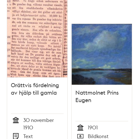
Orättvis fördelning
av hjälp till gamla
Nattmolnet Prins
Eugen
30 november
Tid
1910
1901
Tid
Text
Bildkonst