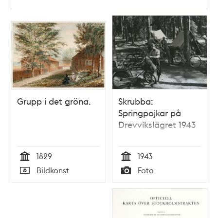
Grupp i det gröna.
Skrubba:
Springpojkar på
Drevvikslägret 1943
1829
1943
Tid
Tid
Bildkonst
Foto
Typ
Typ