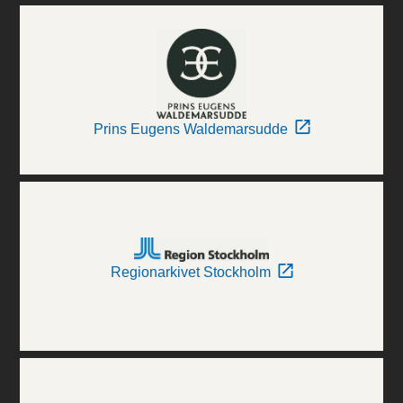
Prins Eugens Waldemarsudde
Regionarkivet Stockholm