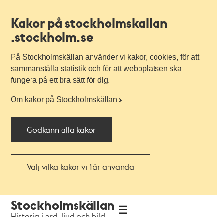
Kakor på stockholmskallan
.stockholm.se
På Stockholmskällan använder vi kakor, cookies, för att
sammanställa statistik och för att webbplatsen ska
fungera på ett bra sätt för dig.
Om kakor på Stockholmskällan
Godkänn alla kakor
Välj vilka kakor vi får använda
Till
Till
Stockholmskällan
navigationen
huvudinnehållet
Historia i ord, ljud och bild