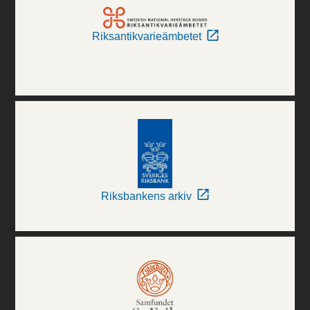
Riksantikvarieämbetet
Riksbankens arkiv