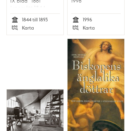
IX blad” 1861
1996
(uppmätt 1844-
1850, översedd 1891-
1844 till 1893
1996
1893)
Tid
Tid
Karta
Karta
Typ
Typ