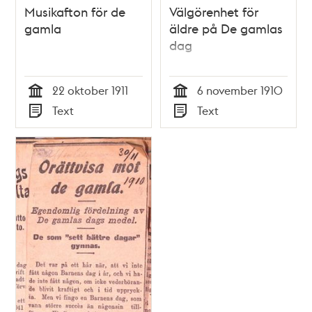
Musikafton för de
Välgörenhet för
gamla
äldre på De gamlas
dag
22 oktober 1911
6 november 1910
Tid
Tid
Text
Text
Typ
Typ