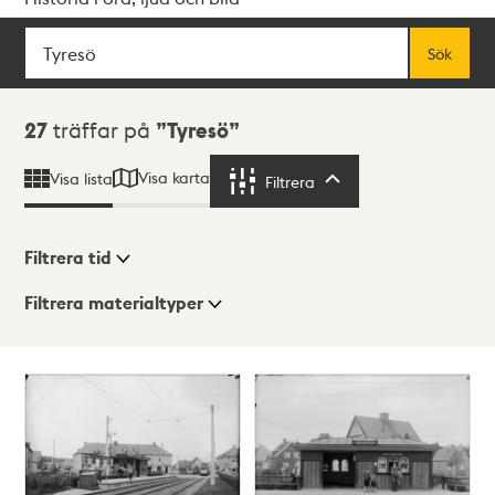
Sök
Fritextsök
Sök
Sökresultat
27
träffar på
Tyresö
Visa karta
Visa lista
Filtrera
Filtrera
Filtrera tid
Filtrera materialtyper
Visningsläge
Totalt
27
träffar
Lista
Karta