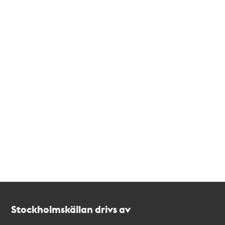
Kontakt
Stockholmskällan
Stockholmskällan drivs av