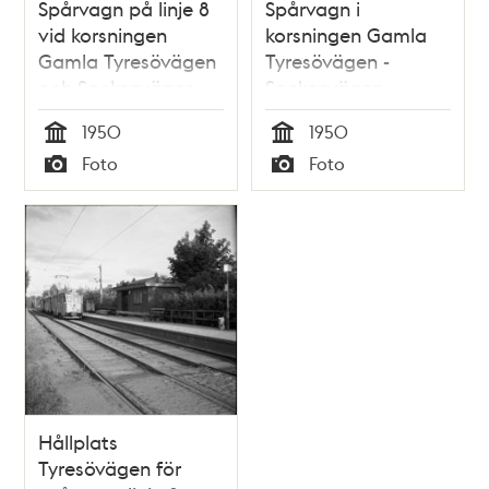
Spårvagn på linje 8
Spårvagn i
vid korsningen
korsningen Gamla
Gamla Tyresövägen
Tyresövägen -
och Sockenvägen
Sockenvägen -
1950
Kärrtorpsvägen
1950
1950
1950
Tid
Tid
Foto
Foto
Typ
Typ
Hållplats
Tyresövägen för