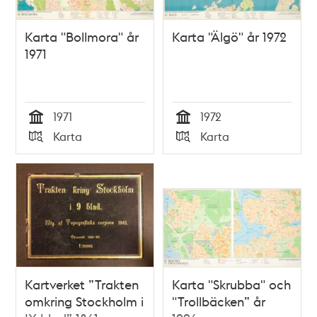
Karta "Bollmora" år
Karta "Älgö" år 1972
1971
1971
1972
Tid
Tid
Karta
Karta
Typ
Typ
Kartverket ”Trakten
Karta "Skrubba" och
omkring Stockholm i
"Trollbäcken” år