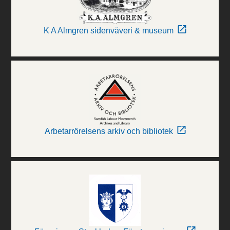
K A Almgren sidenväveri & museum
Arbetarrörelsens arkiv och bibliotek