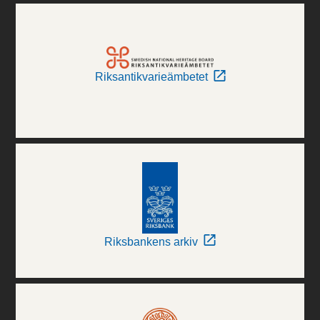
Riksantikvarieämbetet
Riksbankens arkiv