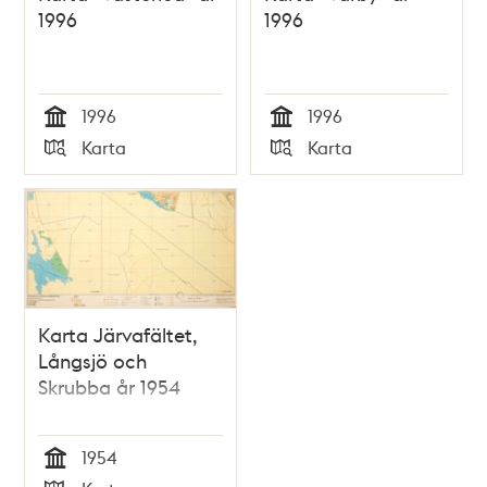
1996
1996
1996
1996
Tid
Tid
Karta
Karta
Typ
Typ
Karta Järvafältet,
Långsjö och
Skrubba år 1954
1954
Tid