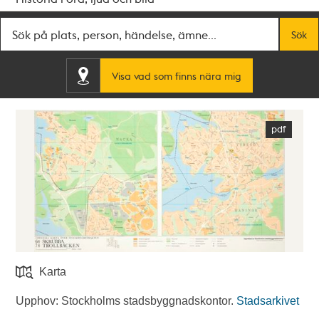
Fritextsök
Sök
Visa vad som finns nära mig
Karta
Upphov: Stockholms stadsbyggnadskontor.
Stadsarkivet