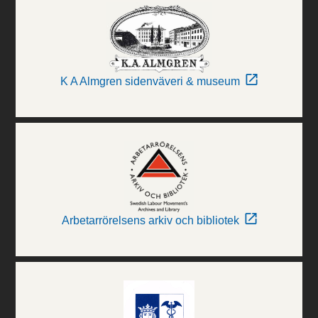
K A Almgren sidenväveri & museum
Arbetarrörelsens arkiv och bibliotek