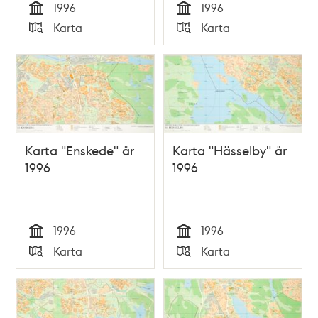
1996
1996
Tid
Tid
Karta
Karta
Typ
Typ
Karta "Enskede" år
Karta "Hässelby" år
1996
1996
1996
1996
Tid
Tid
Karta
Karta
Typ
Typ