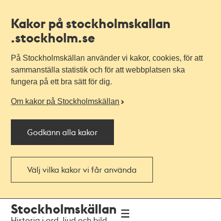
Kakor på stockholmskallan
.stockholm.se
På Stockholmskällan använder vi kakor, cookies, för att
sammanställa statistik och för att webbplatsen ska
fungera på ett bra sätt för dig.
Om kakor på Stockholmskällan
Godkänn alla kakor
Välj vilka kakor vi får använda
Till
Till
Stockholmskällan
navigationen
huvudinnehållet
Historia i ord, ljud och bild