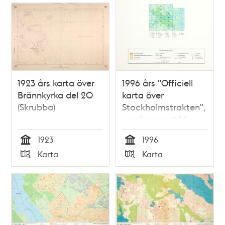
teman
1923 års karta över
1996 års "Officiell
Brännkyrka del 20
karta över
(Skrubba)
Stockholmstrakten",
samlingspost 16
blad
1923
1996
Tid
Tid
Karta
Karta
Typ
Typ