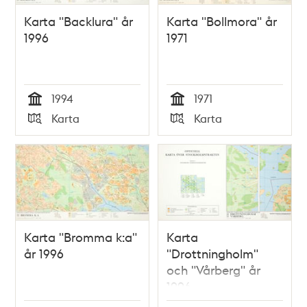
Karta "Backlura" år
Karta "Bollmora" år
1996
1971
1994
1971
Tid
Tid
Karta
Karta
Typ
Typ
Karta "Bromma k:a"
Karta
år 1996
"Drottningholm"
och "Vårberg" år
1996