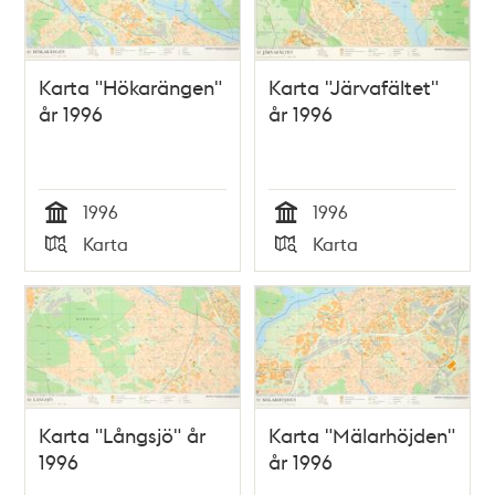
Karta "Hökarängen"
Karta "Järvafältet"
år 1996
år 1996
1996
1996
Tid
Tid
Karta
Karta
Typ
Typ
Karta "Långsjö" år
Karta "Mälarhöjden"
1996
år 1996