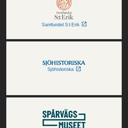
Samfundet S:t Erik
Sjöhistoriska