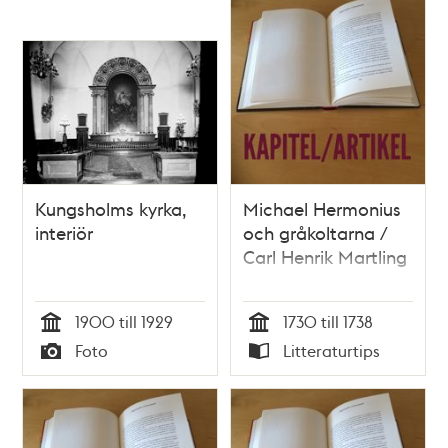
Kungsholms kyrka,
Michael Hermonius
interiör
och gråkoltarna /
Carl Henrik Martling
1900 till 1929
1730 till 1738
Tid
Tid
Foto
Litteraturtips
Typ
Typ