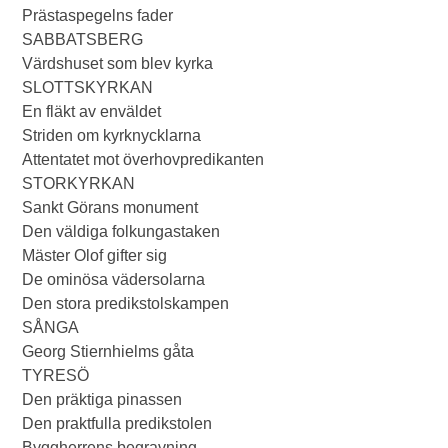
Prästaspegelns fader
SABBATSBERG
Värdshuset som blev kyrka
SLOTTSKYRKAN
En fläkt av enväldet
Striden om kyrknycklarna
Attentatet mot överhovpredikanten
STORKYRKAN
Sankt Görans monument
Den väldiga folkungastaken
Mäster Olof gifter sig
De ominösa vädersolarna
Den stora predikstolskampen
SÅNGA
Georg Stiernhielms gåta
TYRESÖ
Den präktiga pinassen
Den praktfulla predikstolen
Byggherrens begravning