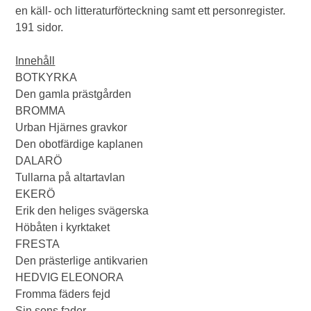
en käll- och litteraturförteckning samt ett personregister.
191 sidor.
Innehåll
BOTKYRKA
Den gamla prästgården
BROMMA
Urban Hjärnes gravkor
Den obotfärdige kaplanen
DALARÖ
Tullarna på altartavlan
EKERÖ
Erik den heliges svägerska
Höbåten i kyrktaket
FRESTA
Den prästerlige antikvarien
HEDVIG ELEONORA
Fromma fäders fejd
Sin sons fader