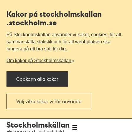
Kakor på stockholmskallan
.stockholm.se
På Stockholmskällan använder vi kakor, cookies, för att
sammanställa statistik och för att webbplatsen ska
fungera på ett bra sätt för dig.
Om kakor på Stockholmskällan
Godkänn alla kakor
Välj vilka kakor vi får använda
Till
Till
Stockholmskällan
navigationen
huvudinnehållet
Historia i ord, ljud och bild