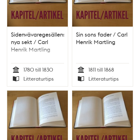
Sidenvävaregesällens
Sin sons fader / Carl
nya sekt / Carl
Henrik Martling
Henrik Martling
1780 till 1830
1811 till 1868
Tid
Tid
Litteraturtips
Litteraturtips
Typ
Typ