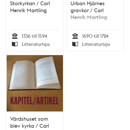
Storkyrkan / Carl
Urban Hjärnes
Henrik Martling
gravkor / Carl
Henrik Martling
1336 till 1594
1690 till 1724
Tid
Tid
Litteraturtips
Litteraturtips
Typ
Typ
Värdshuset som
blev kyrka / Carl