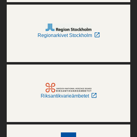
Regionarkivet Stockholm
Riksantikvarieämbetet