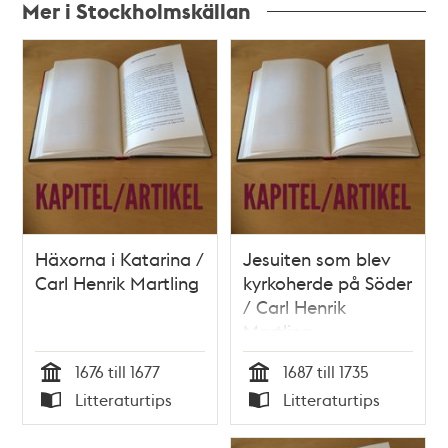
Mer i Stockholmskällan
Relaterade
poster
och
teman
Häxorna i Katarina /
Jesuiten som blev
Carl Henrik Martling
kyrkoherde på Söder
/ Carl Henrik
Martling
1676 till 1677
1687 till 1735
Tid
Tid
Litteraturtips
Litteraturtips
Typ
Typ