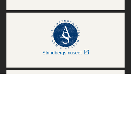
Strindbergsmuseet
Thielska Galleriet