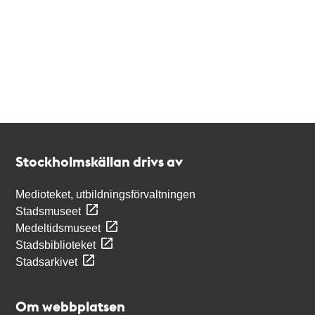
Kontakt
Stockholmskällan
Stockholmskällan drivs av
Medioteket, utbildningsförvaltningen
Stadsmuseet
Medeltidsmuseet
Stadsbiblioteket
Stadsarkivet
Om webbplatsen