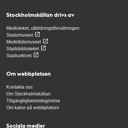
Kontakt
Stockholmskällan
Stockholmskällan drivs av
Medioteket, utbildningsförvaltningen
Stadsmuseet
Medeltidsmuseet
Stadsbiblioteket
Stadsarkivet
Om webbplatsen
Kontakta oss
Om Stockholmskällan
Tillgänglighetsredogörelse
Om kakor på webbplatsen
Sociala medier