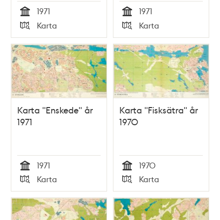
1971
1971
Tid
Tid
Karta
Karta
Typ
Typ
Karta "Enskede" år
Karta "Fisksätra" år
1971
1970
1971
1970
Tid
Tid
Karta
Karta
Typ
Typ