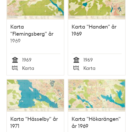
Karta
Karta "Handen" år
"Flemingsberg" år
1969
1969
1969
1969
Tid
Tid
Karta
Karta
Typ
Typ
Karta "Hässelby" år
Karta "Hökarängen"
1971
år 1969