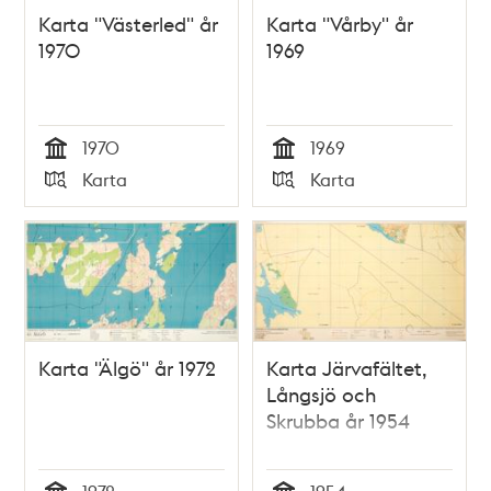
Karta "Västerled" år
Karta "Vårby" år
1970
1969
1970
1969
Tid
Tid
Karta
Karta
Typ
Typ
Karta "Älgö" år 1972
Karta Järvafältet,
Långsjö och
Skrubba år 1954