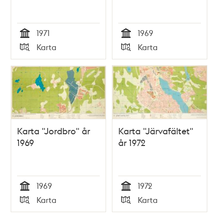
1971
1969
Tid
Tid
Karta
Karta
Typ
Typ
Karta "Jordbro" år
Karta "Järvafältet"
1969
år 1972
1969
1972
Tid
Tid
Karta
Karta
Typ
Typ