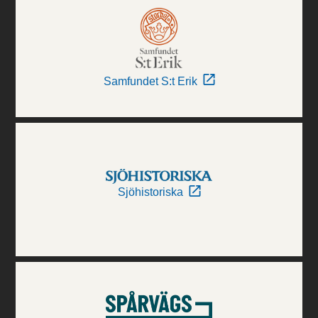
Samfundet S:t Erik
Sjöhistoriska