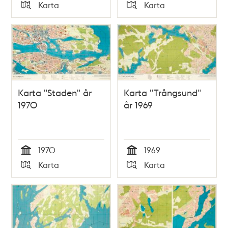
Tid
Tid
Karta
Karta
Typ
Typ
Karta "Staden" år
Karta "Trångsund"
1970
år 1969
1970
1969
Tid
Tid
Karta
Karta
Typ
Typ