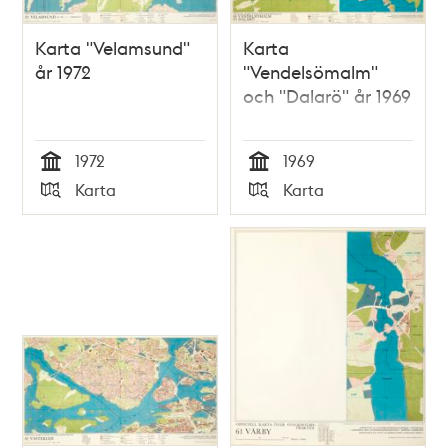
Karta "Velamsund"
Karta
år 1972
"Vendelsömalm"
och "Dalarö" år 1969
1972
1969
Tid
Tid
Karta
Karta
Typ
Typ