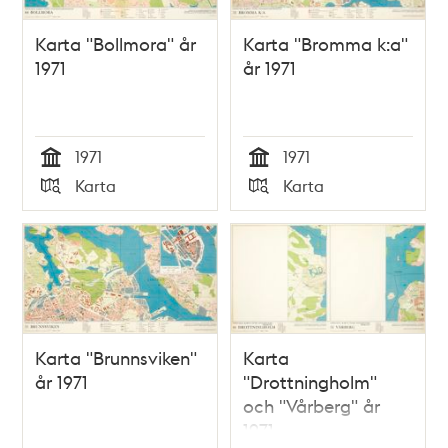
Karta "Bollmora" år
Karta "Bromma k:a"
1971
år 1971
1971
1971
Tid
Tid
Karta
Karta
Typ
Typ
Karta "Brunnsviken"
Karta
år 1971
"Drottningholm"
och "Vårberg" år
1971