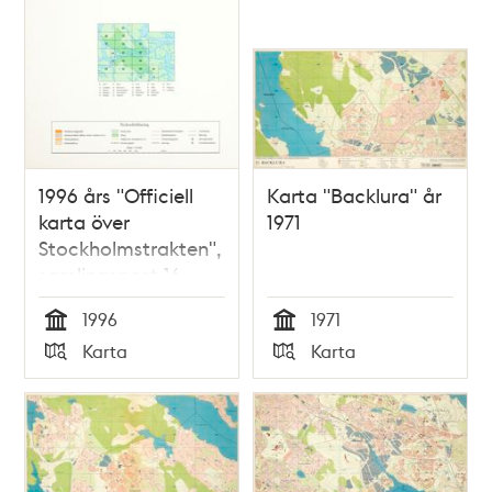
1996 års "Officiell
Karta "Backlura" år
karta över
1971
Stockholmstrakten",
samlingspost 16
blad
1996
1971
Tid
Tid
Karta
Karta
Typ
Typ