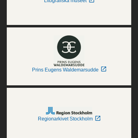
Litografiska museet
Prins Eugens Waldemarsudde
Regionarkivet Stockholm