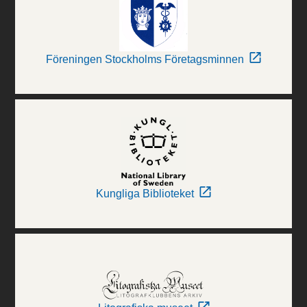
Föreningen Stockholms Företagsminnen
Kungliga Biblioteket