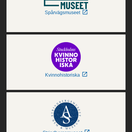
Spårvägsmuseet
Kvinnohistoriska