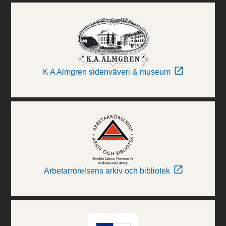
K A Almgren sidenväveri & museum
Arbetarrörelsens arkiv och bibliotek