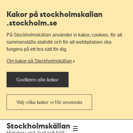
Kakor på stockholmskallan
.stockholm.se
På Stockholmskällan använder vi kakor, cookies, för att
sammanställa statistik och för att webbplatsen ska
fungera på ett bra sätt för dig.
Om kakor på Stockholmskällan
Godkänn alla kakor
Välj vilka kakor vi får använda
Till
Till
Stockholmskällan
navigationen
huvudinnehållet
Historia i ord, ljud och bild