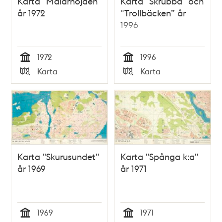
Karta "Mälarhöjden"
Karta "Skrubba" och
år 1972
"Trollbäcken” år
1996
1972
1996
Tid
Tid
Karta
Karta
Typ
Typ
Karta "Skurusundet"
Karta "Spånga k:a"
år 1969
år 1971
1969
1971