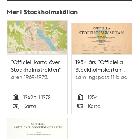
Mer i Stockholmskällan
Relaterade
poster
och
teman
"Officiell karta över
1954 års "Officiella
Stockholmstrakten"
Stockholmskartan",
åren 1969-1972.
samlingspost 11 blad
Samlingspost med
25 kartblad
1969 till 1972
1954
Tid
Tid
Karta
Karta
Typ
Typ