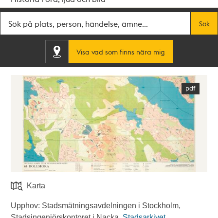
Fritextsök
Sök
Visa vad som finns nära mig
Karta
Upphov: Stadsmätningsavdelningen i Stockholm,
Stadsingenjörskontoret i Nacka.
Stadsarkivet