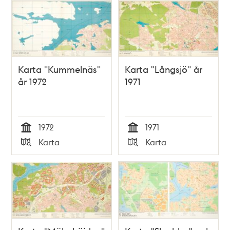
Karta "Kummelnäs"
Karta "Långsjö" år
år 1972
1971
1972
1971
Tid
Tid
Karta
Karta
Typ
Typ