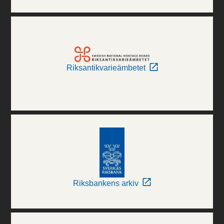
Riksantikvarieämbetet
Riksbankens arkiv