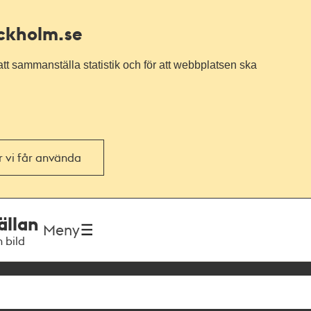
ockholm.se
tt sammanställa statistik och för att webbplatsen ska
or vi får använda
ällan
Meny
h bild