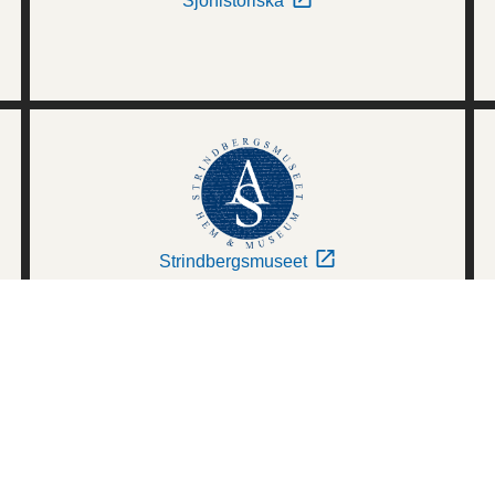
Sjöhistoriska
Strindbergsmuseet