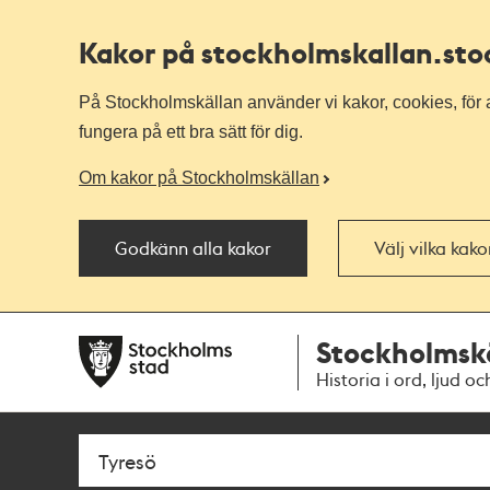
Kakor på stockholmskallan
.st
På Stockholmskällan använder vi kakor, cookies, för a
fungera på ett bra sätt för dig.
Om kakor på Stockholmskällan
Godkänn alla kakor
Välj vilka kak
Till
Till
Stockholmsk
navigationen
huvudinnehållet
Historia i ord, ljud oc
Sök
Fritextsök