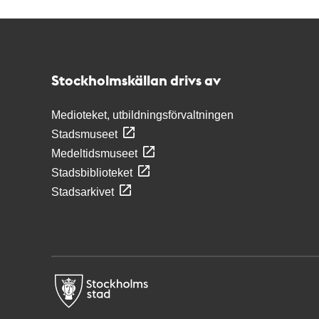
Kontakt
Stockholmskällan
Stockholmskällan drivs av
Medioteket, utbildningsförvaltningen
Stadsmuseet
Medeltidsmuseet
Stadsbiblioteket
Stadsarkivet