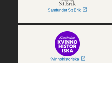
Samfundet S:t Erik
Kvinnohistoriska
Världskulturmuseerna