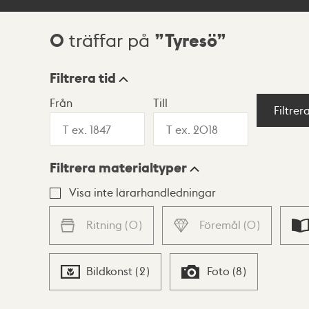
0
Tyresö
träffar på
Sökresultat
Filtrera tid
Från
Till
Visningsläge
Filtrer
Filtrera materialtyper
Lista
Karta
Visa inte lärarhandledningar
Ritning
(
0
)
Föremål
(
0
)
Bildkonst
(
2
)
Foto
(
8
)