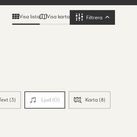
Visa karta
Visa lista
Filtrera
Filtrera
Text
(
3
)
Ljud
(
0
)
Karta
(
8
)