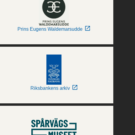
Prins Eugens Waldemarsudde
Riksbankens arkiv