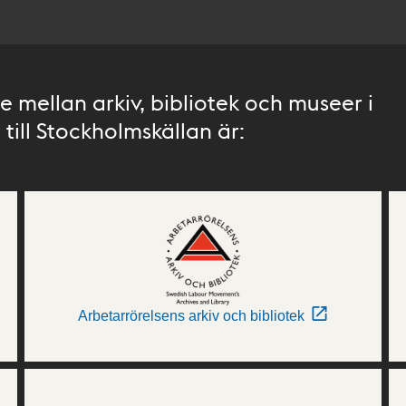
 mellan arkiv, bibliotek och museer i
till Stockholmskällan är:
Arbetarrörelsens arkiv och bibliotek