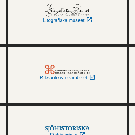
Litografiska museet
Riksantikvarieämbetet