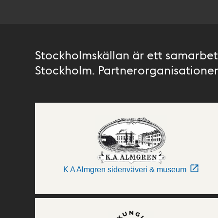
Stockholmskällan är ett samarbete
Stockholm. Partnerorganisationer 
K A Almgren sidenväveri & museum