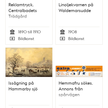
Reklamtryck.
Linoljekvarnen på
Centralbadets
Waldemarsudde
Trädgård
1890 till 1910
1908
Tid
Tid
Bildkonst
Bildkonst
Typ
Typ
Issågning på
Hemmafru sökes.
Hammarby sjö
Annons från
spårvägen