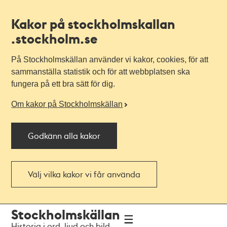
Kakor på stockholmskallan
.stockholm.se
På Stockholmskällan använder vi kakor, cookies, för att
sammanställa statistik och för att webbplatsen ska
fungera på ett bra sätt för dig.
Om kakor på Stockholmskällan
Godkänn alla kakor
Välj vilka kakor vi får använda
Till
Till
Stockholmskällan
navigationen
huvudinnehållet
Historia i ord, ljud och bild