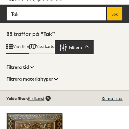
Sök
Fritextsök
Sök
Sökresultat
25
träffar på
Tak
Visa karta
Visa lista
Filtrera
Filtrera
Filtrera tid
Filtrera materialtyper
Visningsläge
Totalt
Valda filter:
Bildkonst
Rensa filter
25
träffar
Lista
Karta