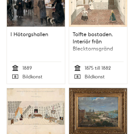
I Hötorgshallen
Tolfte bostaden.
Interiör från
Blecktornsgränd
1889
1875 till 1882
Tid
Tid
Bildkonst
Bildkonst
Typ
Typ