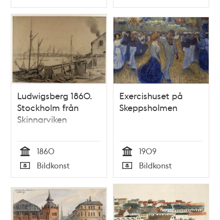
Typ
Typ
Ludwigsberg 1860.
Exercishuset på
Stockholm från
Skeppsholmen
Skinnarviken
1860
1909
Tid
Tid
Bildkonst
Bildkonst
Typ
Typ