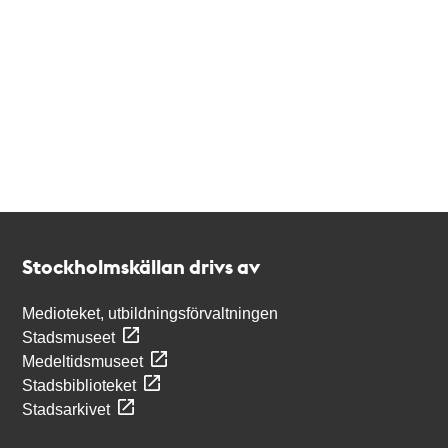
Kontakt
Stockholmskällan
Stockholmskällan drivs av
Medioteket, utbildningsförvaltningen
Stadsmuseet
Medeltidsmuseet
Stadsbiblioteket
Stadsarkivet