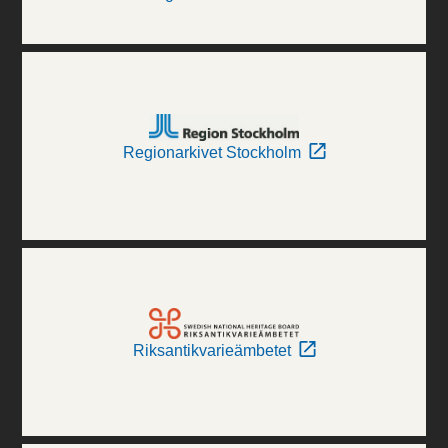
Regionarkivet Stockholm
Riksantikvarieämbetet