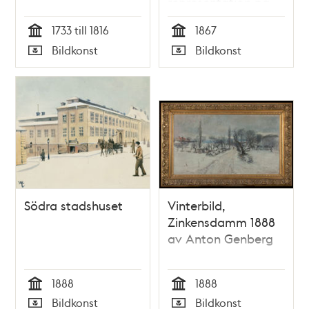
representation på
isen af M:r Jackson
1733 till 1816
1867
Haines. Teckning i
Tid
Tid
Bildkonst
Bildkonst
Ny Illustrerad
Typ
Typ
Tidning, nr 4 den 26
januari 1867
Södra stadshuset
Vinterbild,
Zinkensdamm 1888
av Anton Genberg
1888
1888
Tid
Tid
Bildkonst
Bildkonst