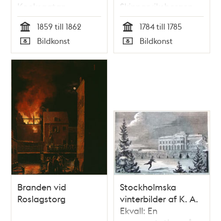
Kocksgatan -
Skinnarviksbergen
Qvarteret
1859 till 1862
1784 till 1785
Beckbrännaren
Tid
Tid
Bildkonst
Bildkonst
mindre, en trappa
Typ
Typ
upp. Sorgdräkten
betyder Tant Sophie
Brandeks död.
Branden vid
Stockholmska
Roslagstorg
vinterbilder af K. A.
Ekvall: En