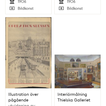
1906
1906
Tid
Tid
Bildkonst
Bildkonst
Typ
Typ
Illustration över
Interiörmålning
pågående
Thielska Galleriet
utvidgning av