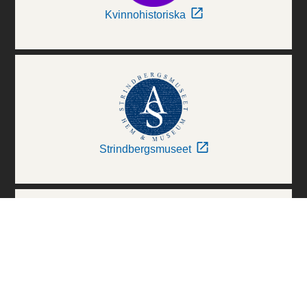
Kvinnohistoriska
Strindbergsmuseet
Thielska Galleriet