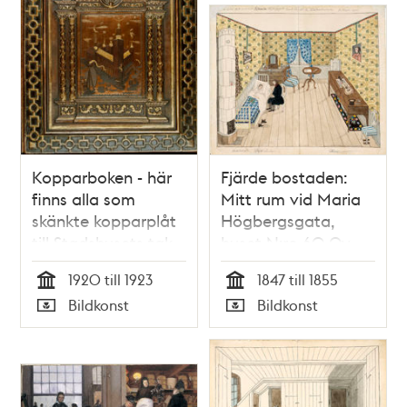
Kopparboken - här
Fjärde bostaden:
finns alla som
Mitt rum vid Maria
skänkte kopparplåt
Högbergsgata,
till Stadshusets tak
huset N:ro 60 Qv.
1920
Fatbursbrunnen. En
1920 till 1923
1847 till 1855
trappa upp.
Tid
Tid
Bildkonst
Bildkonst
Personer:
Typ
Typ
Undertecknad.
Doctor Levin.