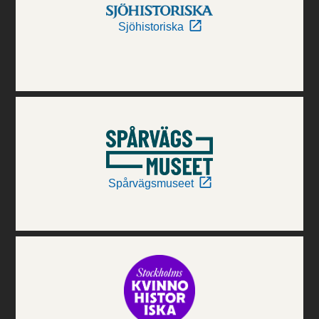
Sjöhistoriska
Spårvägsmuseet