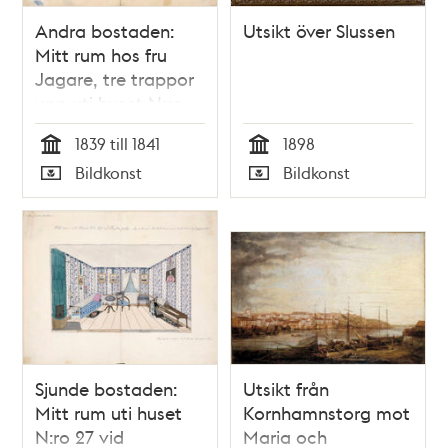
Andra bostaden:
Utsikt över Slussen
Mitt rum hos fru
Jagare, tre trappor
upp uti huset N:ro
28 vid S:t
1839 till 1841
1898
Paulsgatan Qv.
Tid
Tid
Bildkonst
Bildkonst
Hagen eller
Typ
Typ
Sockerbruket
Tuppen
Sjunde bostaden:
Utsikt från
Mitt rum uti huset
Kornhamnstorg mot
N:ro 27 vid
Maria och