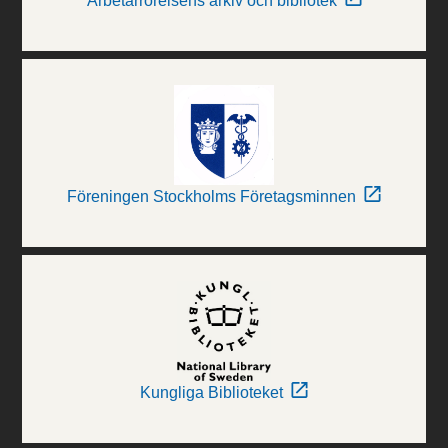
Arbetarrörelsens arkiv och bibliotek
Föreningen Stockholms Företagsminnen
Kungliga Biblioteket