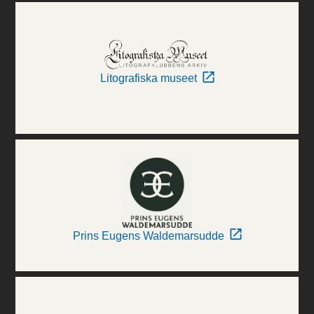
Litografiska museet
Prins Eugens Waldemarsudde