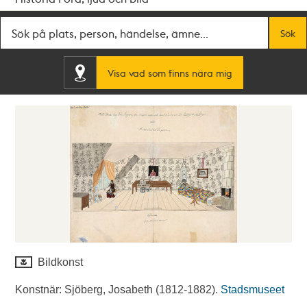
Fritextsök
Sök
Visa vad som finns nära mig
Bildkonst
Konstnär: Sjöberg, Josabeth (1812-1882).
Stadsmuseet