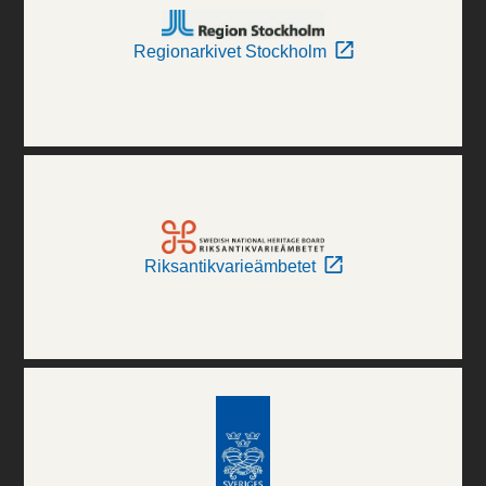
Regionarkivet Stockholm
Riksantikvarieämbetet