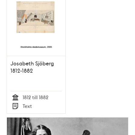
teman
Josabeth Sjöberg
1812-1882
1812 till 1882
Tid
Text
Typ