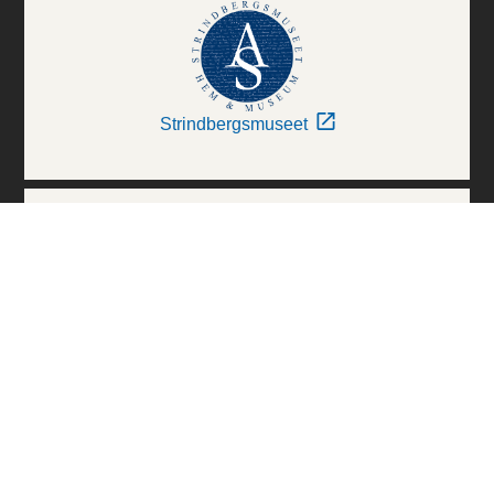
Strindbergsmuseet
Thielska Galleriet