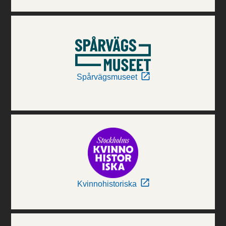
Spårvägsmuseet
Kvinnohistoriska