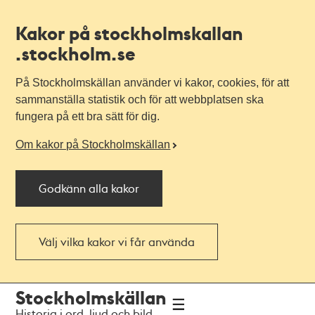
Kakor på stockholmskallan
.stockholm.se
På Stockholmskällan använder vi kakor, cookies, för att
sammanställa statistik och för att webbplatsen ska
fungera på ett bra sätt för dig.
Om kakor på Stockholmskällan
Godkänn alla kakor
Välj vilka kakor vi får använda
Till
Till
Stockholmskällan
navigationen
huvudinnehållet
Historia i ord, ljud och bild