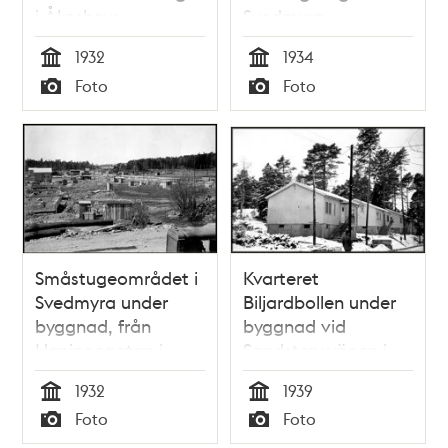
i Åkeshovs
Svedmyra
småstugeområde
småstugeområde
1932
1934
Tid
Tid
Foto
Foto
Typ
Typ
Småstugeområdet i
Kvarteret
Svedmyra under
Biljardbollen under
byggnad, från
byggnad vid
Haningegatan i
Sandstensvägen i
riktning mot
Olovslunds
1932
1939
Gammelby
småstugeområde
Tid
Tid
Foto
Foto
Typ
Typ