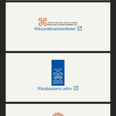
Riksantikvarieämbetet
Riksbankens arkiv