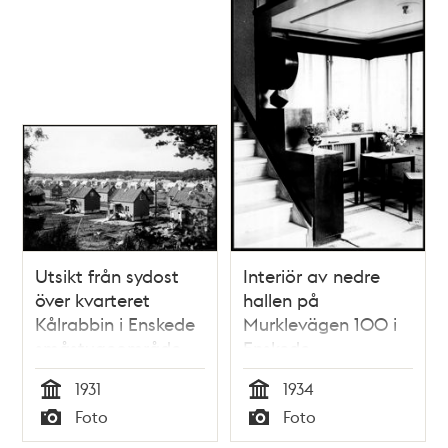
Utsikt från sydost
Interiör av nedre
över kvarteret
hallen på
Kålrabbin i Enskede
Murklevägen 100 i
småstugeområde
Enskede
som är under
småstugeområde
1931
1934
byggnad
Tid
Tid
Foto
Foto
Typ
Typ