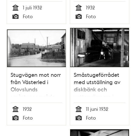
Soffan mot väster
1 juli 1932
1932
Tid
Tid
Foto
Foto
Typ
Typ
Stugvägen mot norr
Småstugeförrådet
från Västerled i
med utställning av
Olovslunds
diskbänk och
småstugeområde
vattenvärmare i
Svedmyra
1932
11 juni 1932
småstugeområde
Tid
Tid
Foto
Foto
Typ
Typ