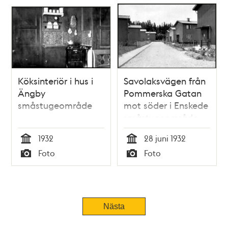
Köksinteriör i hus i
Savolaksvägen från
Ängby
Pommerska Gatan
småstugeområde
mot söder i Enskede
småstugeområde
1932
28 juni 1932
Tid
Tid
Foto
Foto
Typ
Typ
Tidigare
Nästa