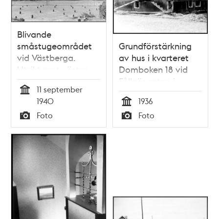
Blivande
småstugeområdet
Grundförstärkning
vid Västberga.
av hus i kvarteret
Utsikt mot väster
Domboken 18 vid
Fållnäsgatan i
11 september
Svedmyras
Tid
1940
1936
småstugeområde
Tid
Foto
Foto
Typ
Typ