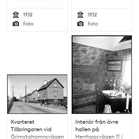
och diskbänk i hus i
Enskede
1932
1932
småstugeområde
Tid
Tid
Foto
Foto
Typ
Typ
Kvarteret
Interiör från övre
Tillbringaren vid
hallen på
Grimstahamnsvägen
Herrhagsvägen 11 i