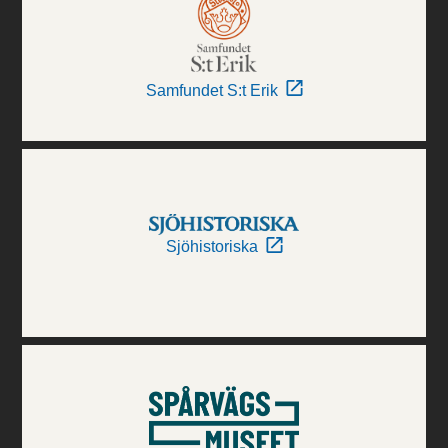
Samfundet S:t Erik
Sjöhistoriska