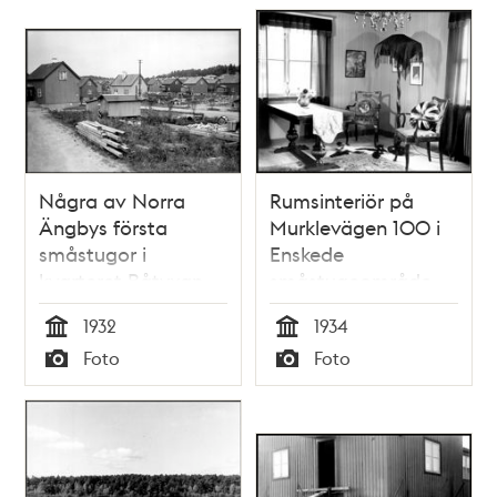
Några av Norra
Rumsinteriör på
Ängbys första
Murklevägen 100 i
småstugor i
Enskede
kvarteret Båtyxan
småstugeområde
1932
1934
Tid
Tid
Foto
Foto
Typ
Typ