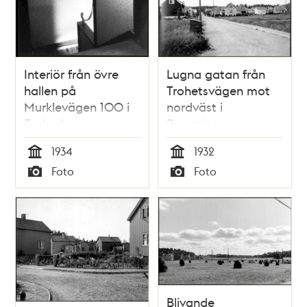
Interiör från övre
Lugna gatan från
hallen på
Trohetsvägen mot
Murklevägen 100 i
nordväst i
Enskede
Pungpinans
småstugeområde
småstugeområde
1934
1932
Tid
Tid
Foto
Foto
Typ
Typ
Blivande