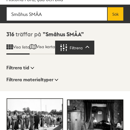
Sök
Fritextsök
Sök
Sökresultat
316
träffar på
Småhus SMÅA
Visa karta
Visa lista
Filtrera
Filtrera
Filtrera tid
Filtrera materialtyper
Visningsläge
Totalt
316
träffar
Lista
Karta