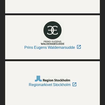
Prins Eugens Waldemarsudde
Regionarkivet Stockholm