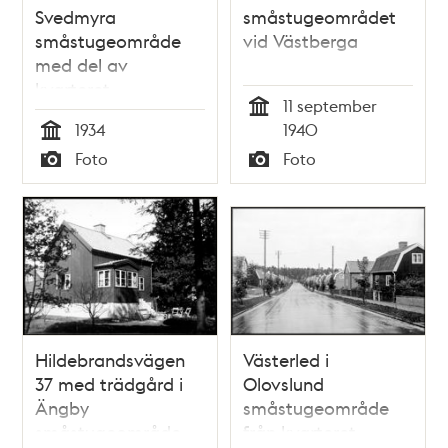
Svedmyra
småstugeområdet
småstugeområde
vid Västberga
med del av
kvarteret
11 september
Häradsrätten
Tid
1934
1940
Tid
Foto
Foto
Typ
Typ
Hildebrandsvägen
Västerled i
37 med trädgård i
Olovslund
Ängby
småstugeområde
småstugeområde
från kvarteret