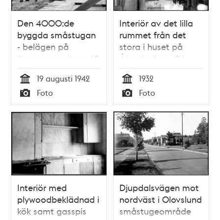
Den 4000:de
Interiör av det lilla
byggda småstugan
rummet från det
- belägen på
stora i huset på
Korpmossevägen 62
Ålandsvägen 9 i
- invigs i Hökmossen
Enskede
19 augusti 1942
1932
småstugeområde
småstugeområde
Tid
Tid
Foto
Foto
Typ
Typ
Interiör med
Djupdalsvägen mot
plywoodbeklädnad i
nordväst i Olovslund
kök samt gasspis
småstugeområde