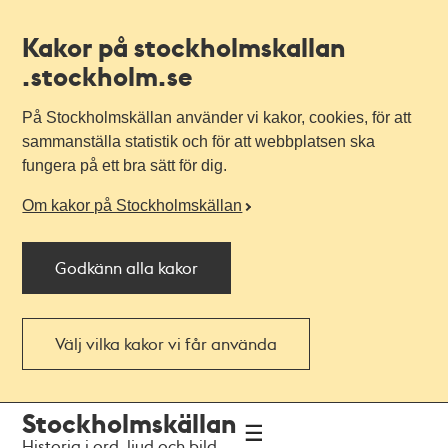
Kakor på stockholmskallan
.stockholm.se
På Stockholmskällan använder vi kakor, cookies, för att
sammanställa statistik och för att webbplatsen ska
fungera på ett bra sätt för dig.
Om kakor på Stockholmskällan
Godkänn alla kakor
Välj vilka kakor vi får använda
Till
Till
Stockholmskällan
navigationen
huvudinnehållet
Historia i ord, ljud och bild