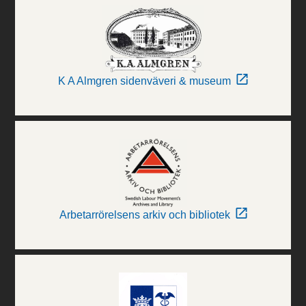
K A Almgren sidenväveri & museum
Arbetarrörelsens arkiv och bibliotek