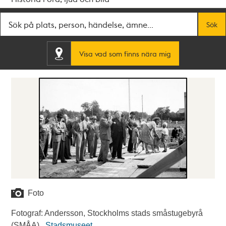
Fritextsök
Sök
Visa vad som finns nära mig
Foto
Fotograf: Andersson, Stockholms stads småstugebyrå
(SMÅA) .
Stadsmuseet