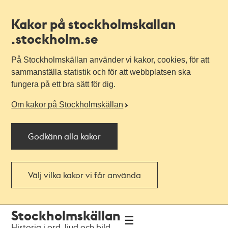
Kakor på stockholmskallan
.stockholm.se
På Stockholmskällan använder vi kakor, cookies, för att
sammanställa statistik och för att webbplatsen ska
fungera på ett bra sätt för dig.
Om kakor på Stockholmskällan
Godkänn alla kakor
Välj vilka kakor vi får använda
Till
Till
Stockholmskällan
navigationen
huvudinnehållet
Historia i ord, ljud och bild