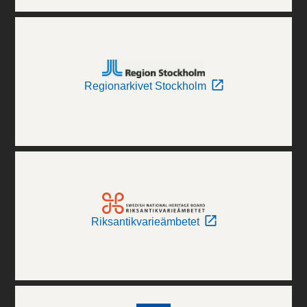
Regionarkivet Stockholm
Riksantikvarieämbetet