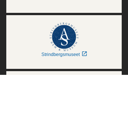
Strindbergsmuseet
Thielska Galleriet