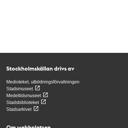
Kontakt
Stockholmskällan
Stockholmskällan drivs av
Medioteket, utbildningsförvaltningen
Stadsmuseet
Medeltidsmuseet
Stadsbiblioteket
Stadsarkivet
Om webbplatsen