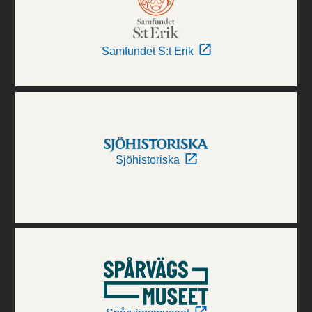
Samfundet S:t Erik
Sjöhistoriska