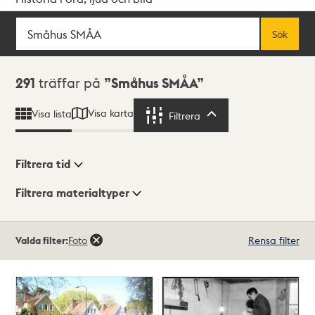
Sök
Fritextsök
Sök
Sökresultat
291
träffar på
Småhus SMÅA
Visa karta
Visa lista
Filtrera
Filtrera
Filtrera tid
Filtrera materialtyper
Visningsläge
Totalt
Valda filter:
Foto
Rensa filter
291
träffar
Lista
Karta