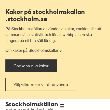
Kakor på stockholmskallan
.stockholm.se
På Stockholmskällan använder vi kakor, cookies, för att
sammanställa statistik och för att webbplatsen ska
fungera på ett bra sätt för dig.
Om kakor på Stockholmskällan
Godkänn alla kakor
Välj vilka kakor vi får använda
Till
Till
Stockholmskällan
navigationen
huvudinnehållet
Historia i ord, ljud och bild