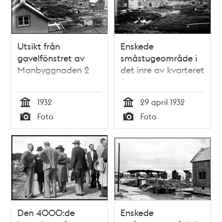
Utsikt från
Enskede
gavelfönstret av
småstugeområde i
Manbyggnaden 2
det inre av kvarteret
mot öster över
Rödlöken under
Enskede
byggnad, från
1932
29 april 1932
småstugeområde
gamla dammen
Tid
Tid
Foto
Foto
som är under
mot söder
Typ
Typ
byggnad
Den 4000:de
Enskede