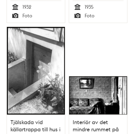
småtugeområde
1932
1935
Tid
Tid
Foto
Foto
Typ
Typ
Tjälskada vid
Interiör av det
källartrappa till hus i
mindre rummet på