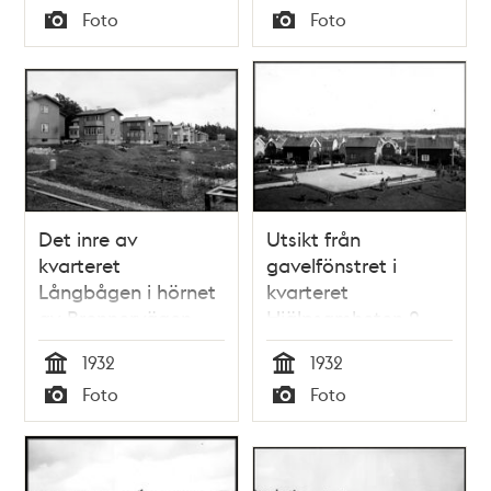
Tid
Tid
Foto
Foto
Typ
Typ
Det inre av
Utsikt från
kvarteret
gavelfönstret i
Långbågen i hörnet
kvarteret
av Brennervägen
Hjälpsamheten 2
och
vid Lugna Gatan i
1932
1932
Beckombergavägen
Pungpinan
Tid
Tid
Foto
Foto
i Ängby
småstugeområde
Typ
Typ
småstugeområde