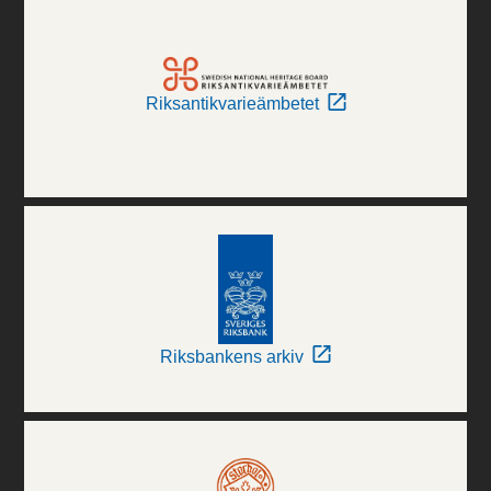
Riksantikvarieämbetet
Riksbankens arkiv