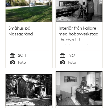
Småhus på
Interiör från källare
Nossagränd
med hobbyverkstad
i hustyp II i
småstugeområde
(SMÅA)
2011
1937
Tid
Tid
Foto
Foto
Typ
Typ