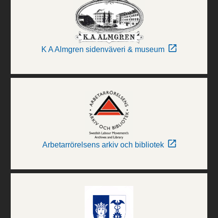
K A Almgren sidenväveri & museum
Arbetarrörelsens arkiv och bibliotek