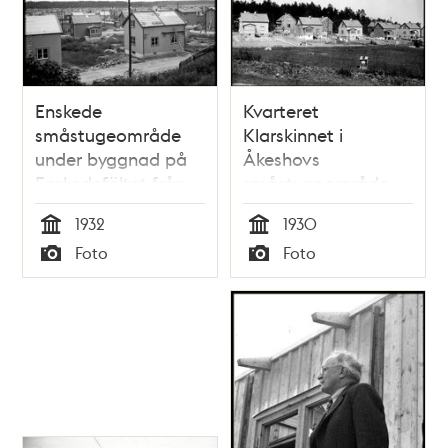
Enskede
Kvarteret
småstugeområde
Klarskinnet i
under byggnad på
Åkeshovs
Enskedefältet från
småstugeområde
Enskedehöjden
1932
1930
Tid
Tid
Foto
Foto
Typ
Typ