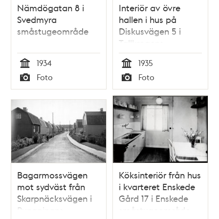
Nämdögatan 8 i
Interiör av övre
Svedmyra
hallen i hus på
småstugeområde
Diskusvägen 5 i
Tallkrogens
småstugeområde
1934
1935
Tid
Tid
Foto
Foto
Typ
Typ
Bagarmossvägen
Köksinteriör från hus
mot sydväst från
i kvarteret Enskede
Skarpnäcksvägen i
Gård 17 i Enskede
Pungpinans
småstugeområde