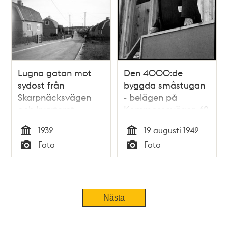
Lugna gatan mot
Den 4000:de
sydost från
byggda småstugan
Skarpnäcksvägen
- belägen på
och kvarteret
Korpmossevägen 62
Pungpinan i
- invigs i Hökmossen
1932
19 augusti 1942
Pungpinans
småstugeområde
Tid
Tid
Foto
Foto
småstugeområde
Typ
Typ
Nästa