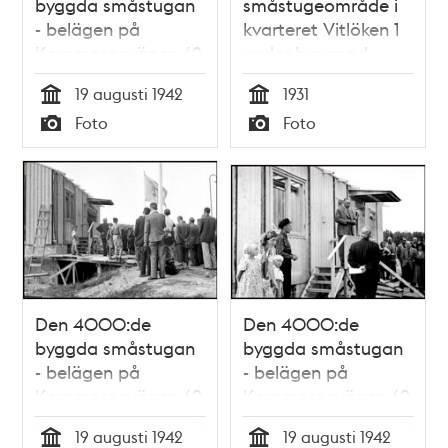
byggda småstugan
småstugeområde i
- belägen på
kvarteret Vitlöken 1
Korpmossevägen 62
under byggnad
- invigs i Hökmossen
19 augusti 1942
1931
småstugeområde
Tid
Tid
Foto
Foto
Typ
Typ
Den 4000:de
Den 4000:de
byggda småstugan
byggda småstugan
- belägen på
- belägen på
Korpmossevägen 62
Korpmossevägen 62
- invigs i Hökmossen
- invigs i Hökmossen
19 augusti 1942
19 augusti 1942
småstugeområde
småstugeområde