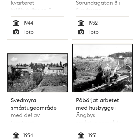
kvarteret
Sorundagatan 8 i
Mjölskivlingen 3,
Svedmyra
Sockenvägen 448 i
småstugeområde
1944
1932
Enskedes
Tid
Tid
Foto
Foto
småstugeområde
Typ
Typ
Svedmyra
Påbörjat arbetet
småstugeområde
med husbygge i
med del av
Ängbys
kvarteret
småstugeområde
Dombrevet
1934
1931