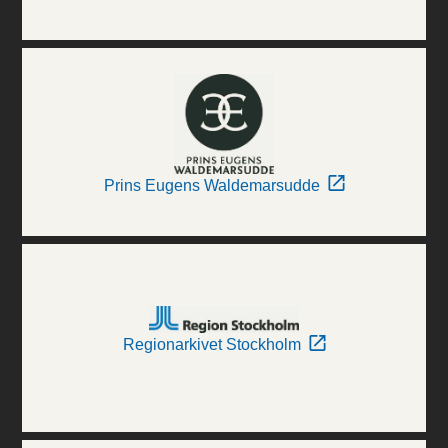
Prins Eugens Waldemarsudde
Regionarkivet Stockholm