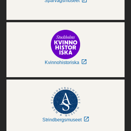
Spårvägsmuseet
Kvinnohistoriska
Strindbergsmuseet