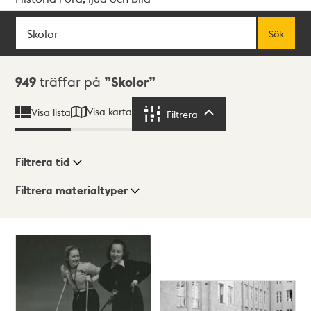
Sök
Fritextsök
Sök
Sökresultat
949
träffar på
Skolor
Visa karta
Visa lista
Filtrera
Filtrera
Filtrera tid
Filtrera materialtyper
Visningsläge
Totalt
949
träffar
Lista
Karta