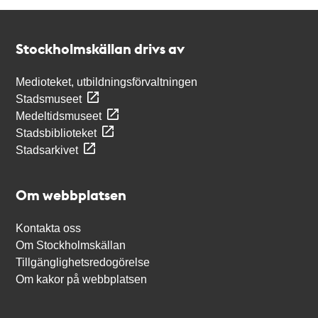
Kontakt
Stockholmskällan
Stockholmskällan drivs av
Medioteket, utbildningsförvaltningen
Stadsmuseet
Medeltidsmuseet
Stadsbiblioteket
Stadsarkivet
Om webbplatsen
Kontakta oss
Om Stockholmskällan
Tillgänglighetsredogörelse
Om kakor på webbplatsen