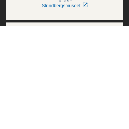
Strindbergsmuseet
Thielska Galleriet
Världskulturmuseerna