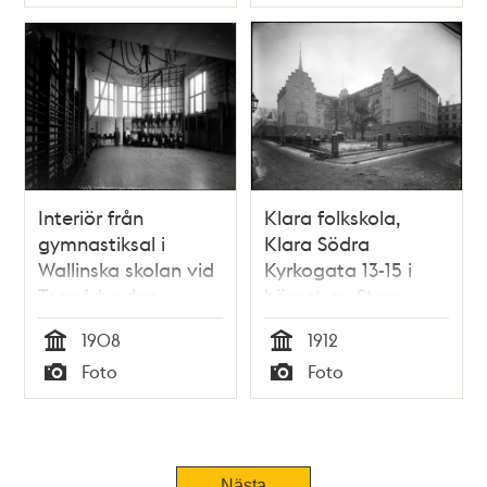
Typ
Typ
Interiör från
Klara folkskola,
gymnastiksal i
Klara Södra
Wallinska skolan vid
Kyrkogata 13-15 i
Tegnérlunden
hörnet av Stora
Vattugatan
1908
1912
Tid
Tid
Foto
Foto
Typ
Typ
Nästa