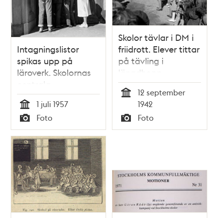
Skolor tävlar i DM i
Intagningslistor
friidrott. Elever tittar
spikas upp på
på tävling i
läroverk. Skolornas
längdhopp
centrala
12 september
intagningsnämnd i
Tid
1 juli 1957
1942
Stockholm
Tid
Foto
Foto
offentliggjorde
Typ
Typ
resultatet av
intagningen till
Realskola och
Gymnasium