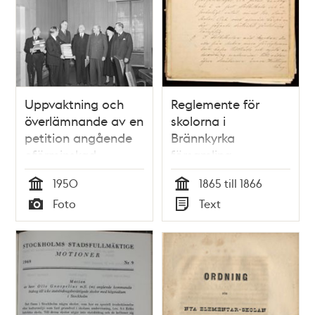
Uppvaktning och
Reglemente för
överlämnande av en
skolorna i
petition angående
Brännkyrka
oförminskad
församling
kristendomsundervisning
(nuvarande
1950
1865 till 1866
i skolorna.
söderförort),
Tid
Tid
Foto
Text
Statsminister Tage
fastställda 1866
Typ
Typ
Erlander tredje från
vänster på bilden.