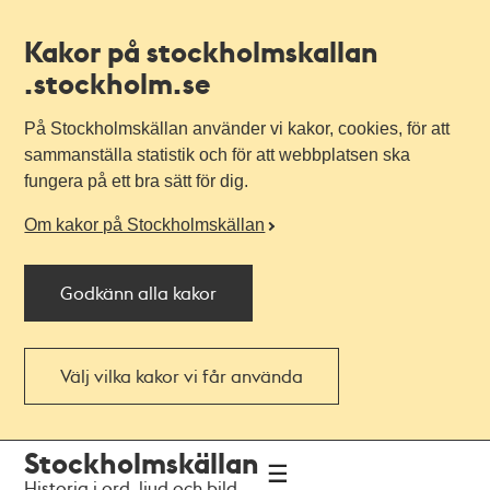
Kakor på stockholmskallan
.stockholm.se
På Stockholmskällan använder vi kakor, cookies, för att
sammanställa statistik och för att webbplatsen ska
fungera på ett bra sätt för dig.
Om kakor på Stockholmskällan
Godkänn alla kakor
Välj vilka kakor vi får använda
Till
Till
Stockholmskällan
navigationen
huvudinnehållet
Historia i ord, ljud och bild