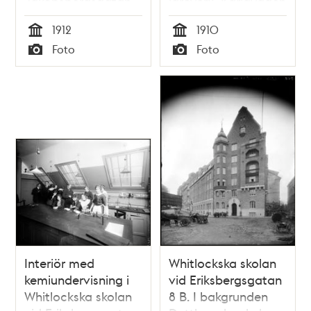
Jakobsbergsgatan
läroverk, Karlavägen
34
47-49
1912
1910
Tid
Tid
Foto
Foto
Typ
Typ
Interiör med
Whitlockska skolan
kemiundervisning i
vid Eriksbergsgatan
Whitlockska skolan
8 B. I bakgrunden