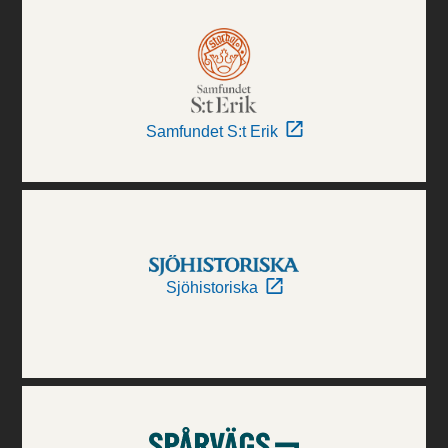
Samfundet S:t Erik
Sjöhistoriska