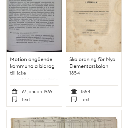
Motion angående
Skolordning för Nya
kommunala bidrag
Elementarskolan
till icke
1854
statsbidragsberättigade
skolor med
27 januari 1969
1854
högstadium i
Tid
Tid
Text
Text
Stockholm -
Typ
Typ
Stadsfullmäktige
1969