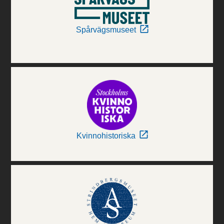
Spårvägsmuseet
Kvinnohistoriska