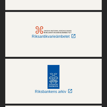
Riksantikvarieämbetet
Riksbankens arkiv