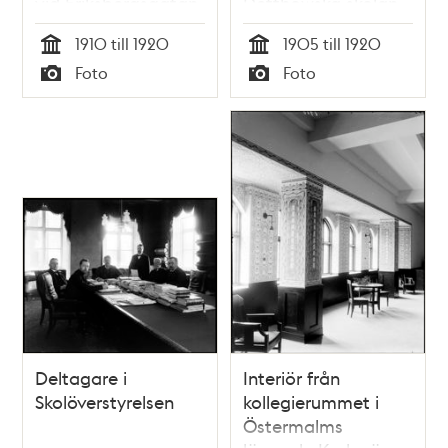
vid Eriksbergsgatan
Detthowska skolan
8 B
1910 till 1920
1905 till 1920
Tid
Tid
Foto
Foto
Typ
Typ
Deltagare i
Interiör från
Skolöverstyrelsen
kollegierummet i
Östermalms