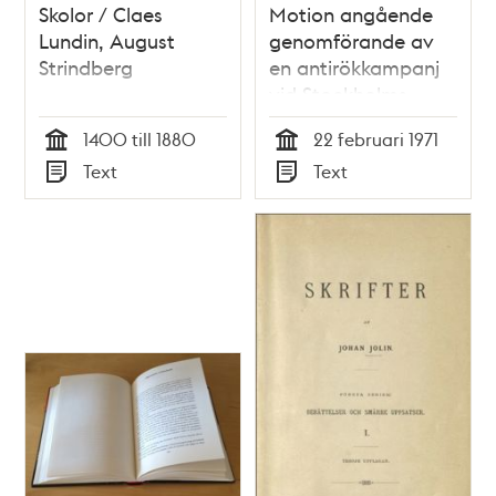
Skolor / Claes
Motion angående
Lundin, August
genomförande av
Strindberg
en antirökkampanj
vid Stockholms
skolor -
1400 till 1880
22 februari 1971
Stadsfullmäktige
Tid
Tid
Text
Text
1971
Typ
Typ