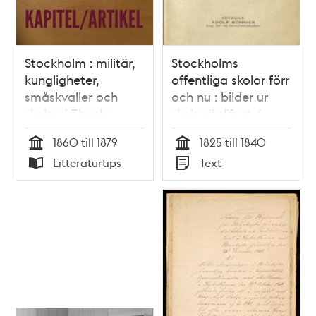
Stockholm : militär,
Stockholms
kungligheter,
offentliga skolor förr
småskvaller och
och nu : bilder ur
skolor / Thecla
skolpojkslifvet /
Wrangel
Johan Jolin
1860 till 1879
1825 till 1840
Tid
Tid
Litteraturtips
Text
Typ
Typ