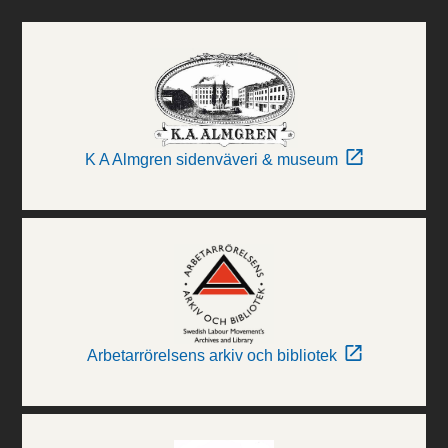
K A Almgren sidenväveri & museum
Arbetarrörelsens arkiv och bibliotek