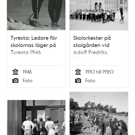
Tyresta: Ledare för
Skolorkester på
skolornas läger på
skolgården vid
Tyresta 1946
Adolf Fredriks
folkskola
1946
1910 till 1920
Tid
Tid
Foto
Foto
Typ
Typ