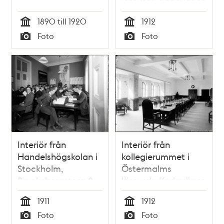
läroverk, Karlavägen
1890 till 1920
1912
Tid
Tid
Foto
Foto
Typ
Typ
Interiör från
Interiör från
Handelshögskolan i
kollegierummet i
Stockholm,
Östermalms
Brunkebergstorg 2
läroverk, Karlavägen
1911
1912
Tid
Tid
Foto
Foto