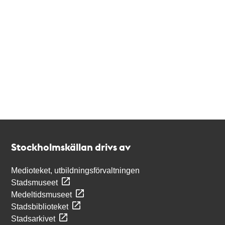
Kontakt
Stockholmskällan
Stockholmskällan drivs av
Medioteket, utbildningsförvaltningen
Stadsmuseet
Medeltidsmuseet
Stadsbiblioteket
Stadsarkivet