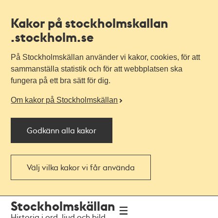
Kakor på stockholmskallan
.stockholm.se
På Stockholmskällan använder vi kakor, cookies, för att
sammanställa statistik och för att webbplatsen ska
fungera på ett bra sätt för dig.
Om kakor på Stockholmskällan
Godkänn alla kakor
Välj vilka kakor vi får använda
Till
Till
Stockholmskällan
navigationen
huvudinnehållet
Historia i ord, ljud och bild