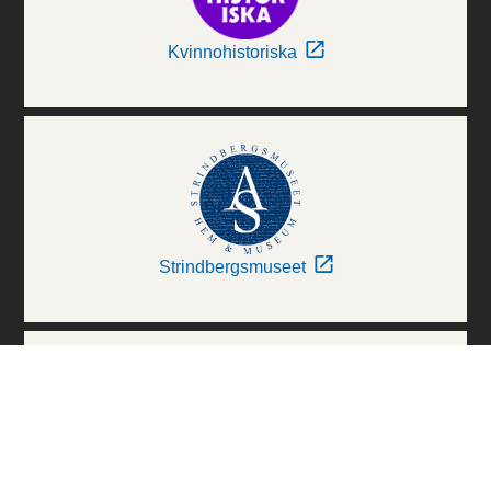
Kvinnohistoriska
Strindbergsmuseet
Thielska Galleriet