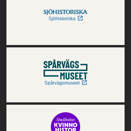
Sjöhistoriska
Spårvägsmuseet