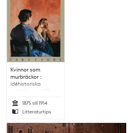
Kvinnor som
murbräckor :
idéhistoriska
strövtåg med Ellen
Key som
1875 till 1914
referenspunkt /
Tid
Litteraturtips
Susel Hedström
Typ
Huveröd