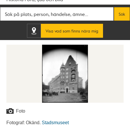
Fritextsök
Sök
Visa vad som finns nära mig
Foto
Fotograf: Okänd.
Stadsmuseet