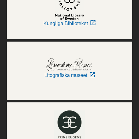
Kungliga Biblioteket
Litografiska museet