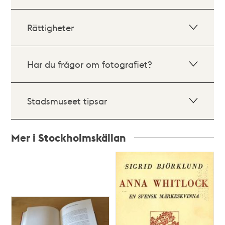
Rättigheter
Har du frågor om fotografiet?
Stadsmuseet tipsar
Mer i Stockholmskällan
Relaterade
poster
och
teman