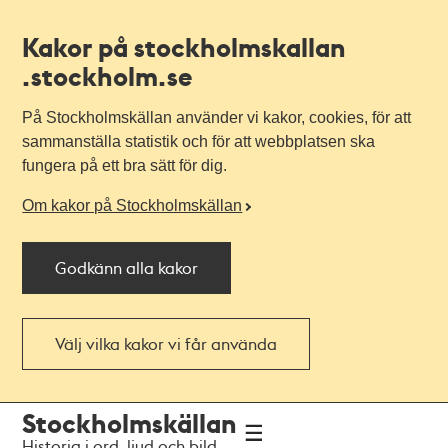
Kakor på stockholmskallan
.stockholm.se
På Stockholmskällan använder vi kakor, cookies, för att
sammanställa statistik och för att webbplatsen ska
fungera på ett bra sätt för dig.
Om kakor på Stockholmskällan
Godkänn alla kakor
Välj vilka kakor vi får använda
Till
Till
Stockholmskällan
navigationen
huvudinnehållet
Historia i ord, ljud och bild