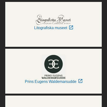
Litografiska museet
Prins Eugens Waldemarsudde