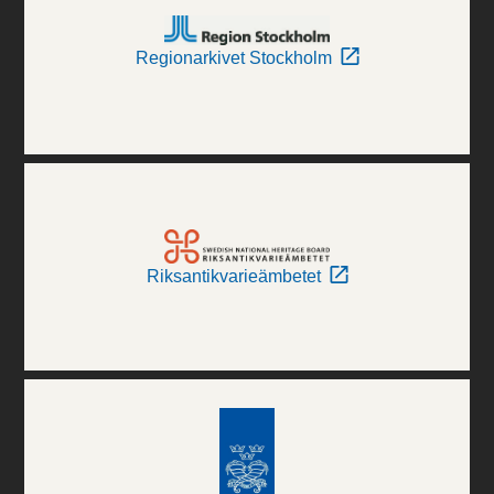
Regionarkivet Stockholm
Riksantikvarieämbetet