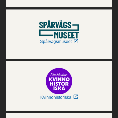
Spårvägsmuseet
Kvinnohistoriska