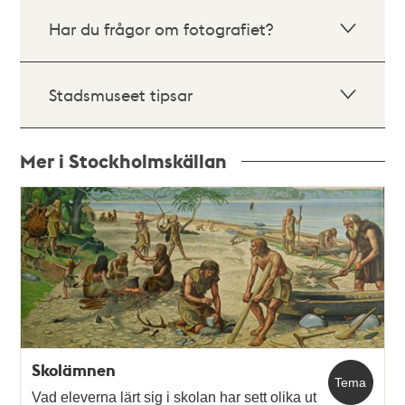
Har du frågor om fotografiet?
Stadsmuseet tipsar
Mer i Stockholmskällan
Relaterade
poster
och
teman
Skolämnen
Tema
Vad eleverna lärt sig i skolan har sett olika ut