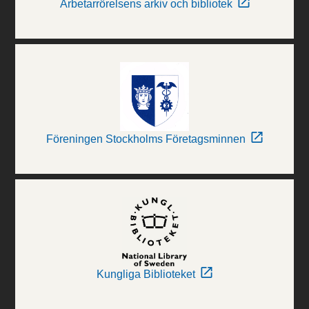
Arbetarrörelsens arkiv och bibliotek
Föreningen Stockholms Företagsminnen
Kungliga Biblioteket