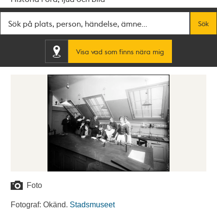
Fritextsök
Sök
Visa vad som finns nära mig
Foto
Fotograf: Okänd.
Stadsmuseet