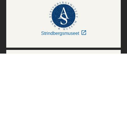
Strindbergsmuseet
Thielska Galleriet