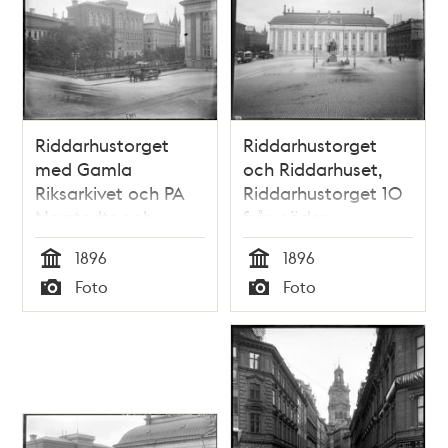
Riddarhustorget
Riddarhustorget
med Gamla
och Riddarhuset,
Riksarkivet och PA
Riddarhustorget 10
Norstedts och
från söder
Söners tryckeri. T. h.
1896
1896
Riddarhuset
Tid
Tid
Foto
Foto
Typ
Typ