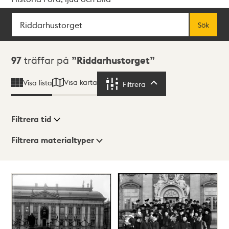
Sök
Fritextsök
Sök
Sökresultat
97
träffar på
Riddarhustorget
Visa karta
Visa lista
Filtrera
Filtrera
Filtrera tid
Filtrera materialtyper
Visningsläge
Totalt
97
träffar
Lista
Karta