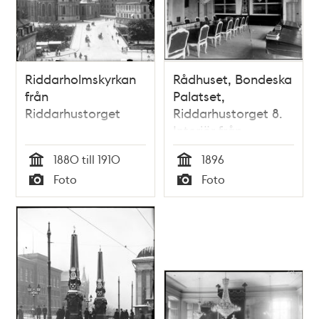
Riddarholmskyrkan
Rådhuset, Bondeska
från
Palatset,
Riddarhustorget
Riddarhustorget 8.
Interiör från
magistratens
1880 till 1910
1896
sessionssal, södra
Tid
Tid
Foto
Foto
delen
Typ
Typ