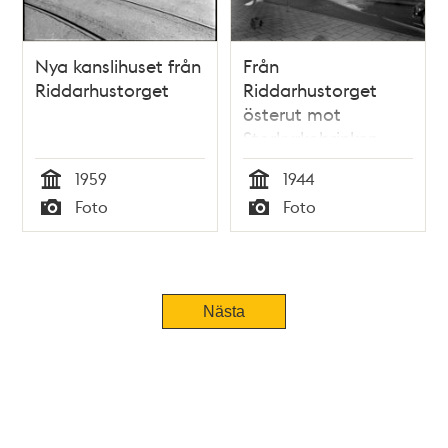
Nya kanslihuset från
Från
Riddarhustorget
Riddarhustorget
österut mot
Storkyrkobrinken
med Storkyrkan i
1959
1944
fonden. Mitt i bilden
Tid
Tid
Foto
Foto
ligger Stora
Typ
Typ
Nygatan 1
Nästa