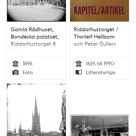
Gamla Rådhuset,
Riddarhustorget /
Bondeska palatset,
Thorleif Hellbom
Riddarhustorget 8
och Peter Gullers
från
Storkyrkobrinken
1896
1625 till 1990
Tid
Tid
Foto
Litteraturtips
Typ
Typ