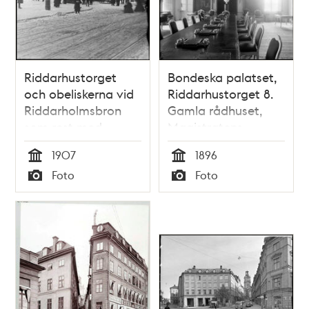
Riddarhustorget
Bondeska palatset,
och obeliskerna vid
Riddarhustorget 8.
Riddarholmsbron
Gamla rådhuset,
som rest med
Magistratens
anledning av Kung
sessionssal
1907
1896
Oscar II:s
Tid
Tid
Foto
Foto
begravning
Typ
Typ