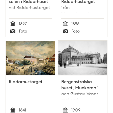
salen i Riddarhuset
Riddarhustorget
vid Riddarhustorget
från
Storkyrkobrinken
1897
1896
Tid
Tid
Foto
Foto
Typ
Typ
Riddarhustorget
Bergenstralska
huset, Munkbron 1
och Gustav Vasas
staty på
Riddarhustorget.
1841
1909
Lilla Nygatan till