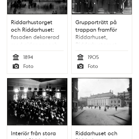
Riddarhustorget
Grupporträtt på
och Riddarhuset:
trappan framför
fasaden dekorerad
Riddarhuset,
med girlanger och
Riddarhustorget
sköldar för Gustaf II
1894
1905
Adolfs-festen
Tid
Tid
Foto
Foto
Typ
Typ
Interiör från stora
Riddarhuset och