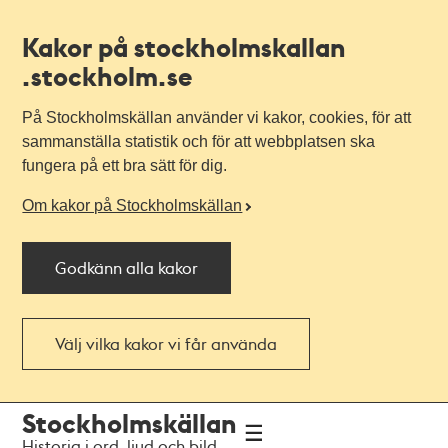
Kakor på stockholmskallan
.stockholm.se
På Stockholmskällan använder vi kakor, cookies, för att
sammanställa statistik och för att webbplatsen ska
fungera på ett bra sätt för dig.
Om kakor på Stockholmskällan
Godkänn alla kakor
Välj vilka kakor vi får använda
Till
Till
Stockholmskällan
navigationen
huvudinnehållet
Historia i ord, ljud och bild