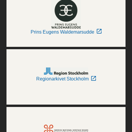
Prins Eugens Waldemarsudde
Regionarkivet Stockholm