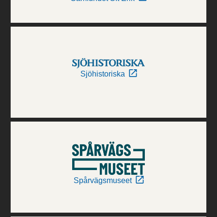
Sjöhistoriska
Spårvägsmuseet