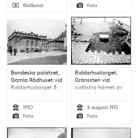
Tid
Tid
Bildkonst
Foto
höger
Typ
Typ
Bondeska palatset,
Riddarhustorget.
Gamla Rådhuset vid
Gränssten vid
Riddarhustorget 8
sydöstra hörnet av
torget. Text på
stenen: A:o 1764 R.H
1910
2 augusti 1915
Tid
Tid
Foto
Foto
Typ
Typ