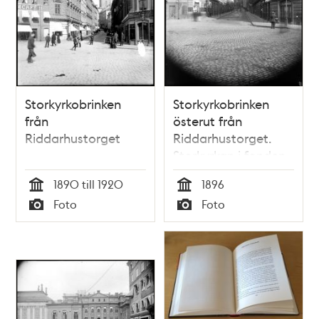
Storkyrkobrinken
Storkyrkobrinken
från
österut från
Riddarhustorget
Riddarhustorget.
Storkyrkan i fonden
1890 till 1920
1896
Tid
Tid
Foto
Foto
Typ
Typ