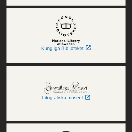
Kungliga Biblioteket
Litografiska museet