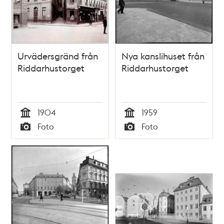
Urvädersgränd från
Nya kanslihuset från
Riddarhustorget
Riddarhustorget
1904
1959
Tid
Tid
Foto
Foto
Typ
Typ