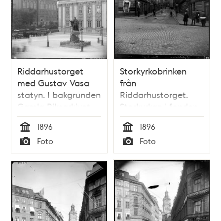
Riddarhustorget
Storkyrkobrinken
med Gustav Vasa
från
statyn. I bakgrunden
Riddarhustorget.
Gamla Riksarkivet
Storkyrkan i fonden
t.v. och Riddarhuset
1896
1896
Tid
Tid
Foto
Foto
Typ
Typ