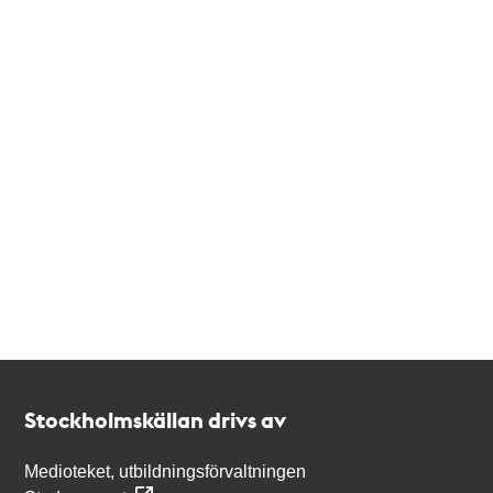
Kontakt
Stockholmskällan
Stockholmskällan drivs av
Medioteket, utbildningsförvaltningen