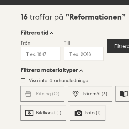
16
Reformationen
träffar på
Sökresultat
Filtrera tid
Från
Till
Visningsläge
Filtrer
Filtrera materialtyper
Lista
Karta
Visa inte lärarhandledningar
Ritning
(
0
)
Föremål
(
3
)
Bildkonst
(
1
)
Foto
(
1
)