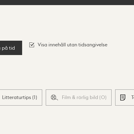
Visa innehåll utan tidsangivelse
a på tid
Litteraturtips
(
1
)
Film & rörlig bild
(
0
)