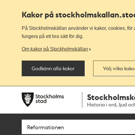
Kakor på stockholmskallan
.st
På Stockholmskällan använder vi kakor, cookies, för a
fungera på ett bra sätt för dig.
Om kakor på Stockholmskällan
Godkänn alla kakor
Välj vilka kak
Till
Till
Stockholmsk
navigationen
huvudinnehållet
Historia i ord, ljud oc
Sök
Fritextsök