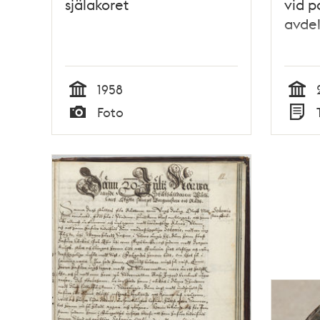
själakoret
vid p
avdel
1958
Tid
Tid
Foto
Typ
Typ