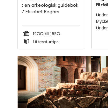
förföl
: en arkeologisk guidebok
/ Elisabet Regner
Under 
Mycke
Under 
1200 till 1550
Tid
Litteraturtips
Typ