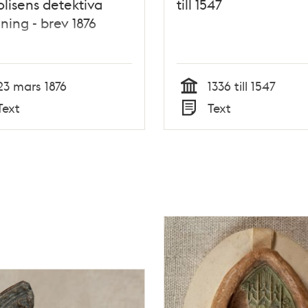
olisens detektiva
till 1547
ning - brev 1876
23 mars 1876
1336 till 1547
Tid
Text
Text
Typ