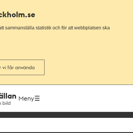
ockholm.se
tt sammanställa statistik och för att webbplatsen ska
or vi får använda
ällan
Meny
h bild