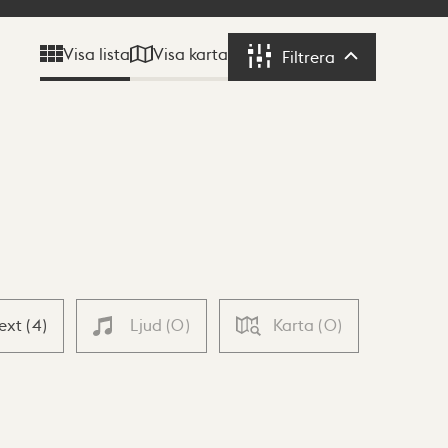
Visa karta
Visa lista
Filtrera
Filtrera
Text
(
4
)
Ljud
(
0
)
Karta
(
0
)