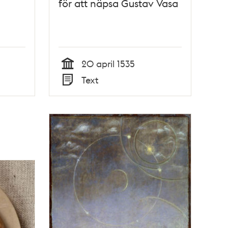
för att näpsa Gustav Vasa
20 april 1535
Tid
Text
Typ