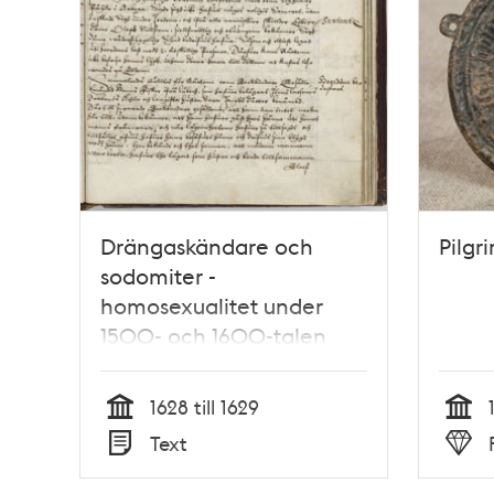
Drängaskändare och
Pilgr
sodomiter -
homosexualitet under
1500- och 1600-talen
1628 till 1629
Tid
Tid
Text
Typ
Typ