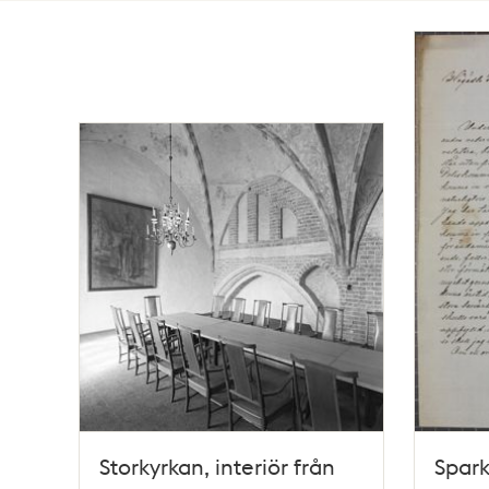
Totalt
16
träffar
Storkyrkan, interiör från
Spark