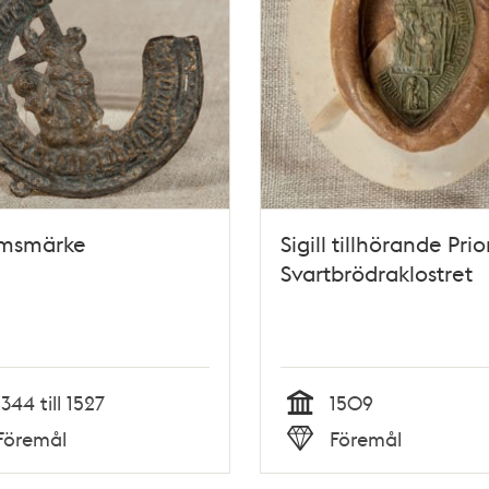
imsmärke
Sigill tillhörande Prio
Svartbrödraklostret
1344 till 1527
1509
Tid
Föremål
Föremål
Typ