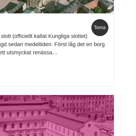
Tema
ott (officiellt kallat Kungliga slottet)
yggd sedan medeltiden. Först låg det en borg
l ett utsmyckat renässa…