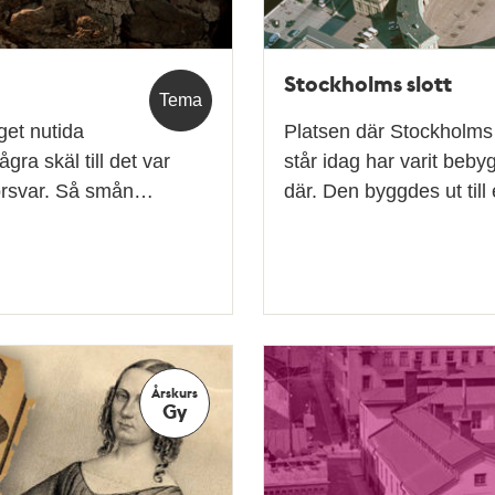
Stockholms slott
Tema
get nutida
Platsen där Stockholms sl
ra skäl till det var
står idag har varit beb
 försvar. Så smån…
där. Den byggdes ut til
Årskurs
Gy