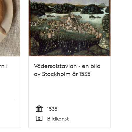
rn i
Vädersolstavlan - en bild
av Stockholm år 1535
1535
Tid
Bildkonst
Typ