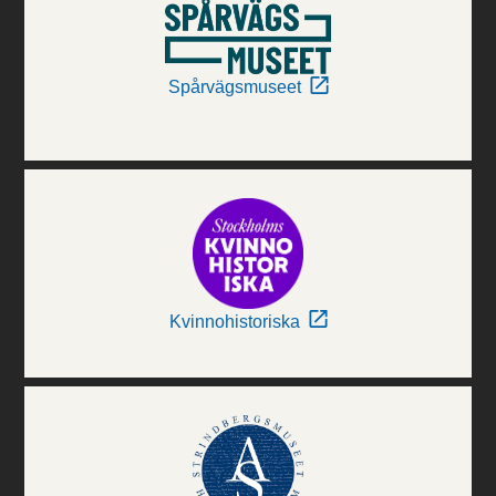
Spårvägsmuseet
Kvinnohistoriska