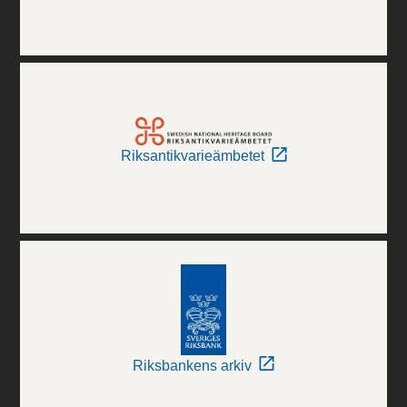
Riksantikvarieämbetet
Riksbankens arkiv