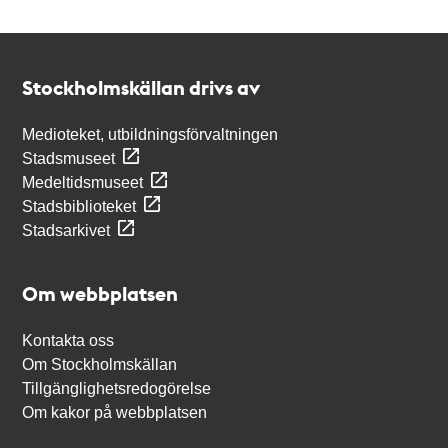
Kontakt
Stockholmskällan
Stockholmskällan drivs av
Medioteket, utbildningsförvaltningen
Stadsmuseet
Medeltidsmuseet
Stadsbiblioteket
Stadsarkivet
Om webbplatsen
Kontakta oss
Om Stockholmskällan
Tillgänglighetsredogörelse
Om kakor på webbplatsen