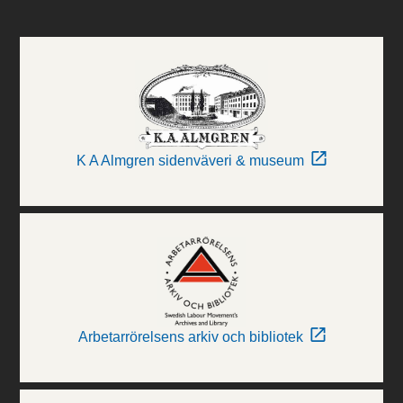
K A Almgren sidenväveri & museum
Arbetarrörelsens arkiv och bibliotek