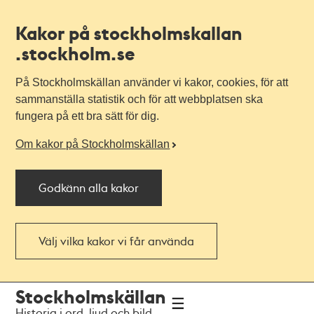
Kakor på stockholmskallan
.stockholm.se
På Stockholmskällan använder vi kakor, cookies, för att
sammanställa statistik och för att webbplatsen ska
fungera på ett bra sätt för dig.
Om kakor på Stockholmskällan
Godkänn alla kakor
Välj vilka kakor vi får använda
Till
Till
Stockholmskällan
navigationen
huvudinnehållet
Historia i ord, ljud och bild