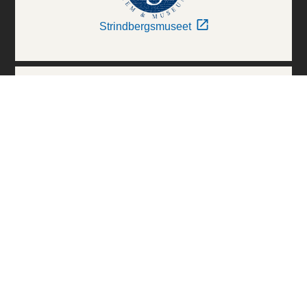
Strindbergsmuseet
Thielska Galleriet
Världskulturmuseerna