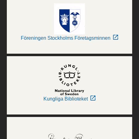
Föreningen Stockholms Företagsminnen
Kungliga Biblioteket