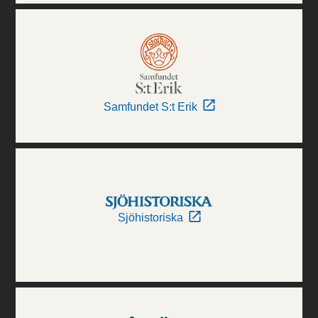
Samfundet S:t Erik
Sjöhistoriska