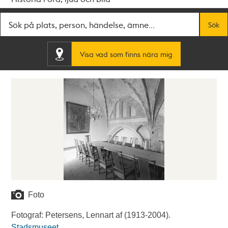
Fritextsök
Sök
Visa vad som finns nära mig
Foto
Fotograf: Petersens, Lennart af (1913-2004).
Stadsmuseet