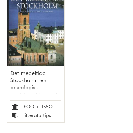
Det medeltida
Stockholm : en
arkeologisk
guidebok / Elisabet
Regner
1200 till 1550
Tid
Litteraturtips
Typ