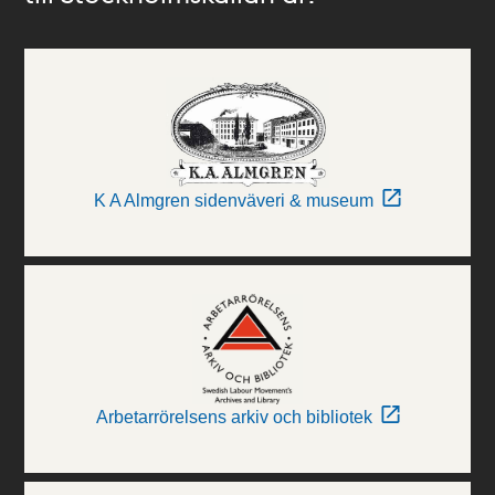
K A Almgren sidenväveri & museum
Arbetarrörelsens arkiv och bibliotek