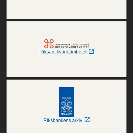
Riksantikvarieämbetet
Riksbankens arkiv