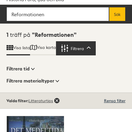
Sök
Fritextsök
Sök
Sökresultat
1
träff på
Reformationen
Visa karta
Visa lista
Filtrera
Filtrera
Filtrera tid
Filtrera materialtyper
Visningsläge
Totalt
Valda filter:
Litteraturtips
Rensa filter
1
träffar
Lista
Karta