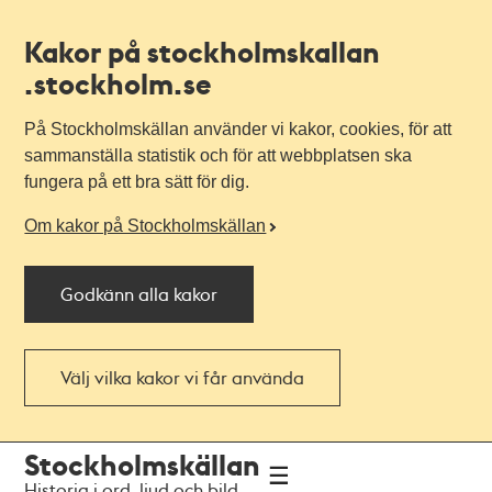
Kakor på stockholmskallan
.stockholm.se
På Stockholmskällan använder vi kakor, cookies, för att
sammanställa statistik och för att webbplatsen ska
fungera på ett bra sätt för dig.
Om kakor på Stockholmskällan
Godkänn alla kakor
Välj vilka kakor vi får använda
Till
Till
Stockholmskällan
navigationen
huvudinnehållet
Historia i ord, ljud och bild