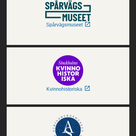
Spårvägsmuseet
Kvinnohistoriska