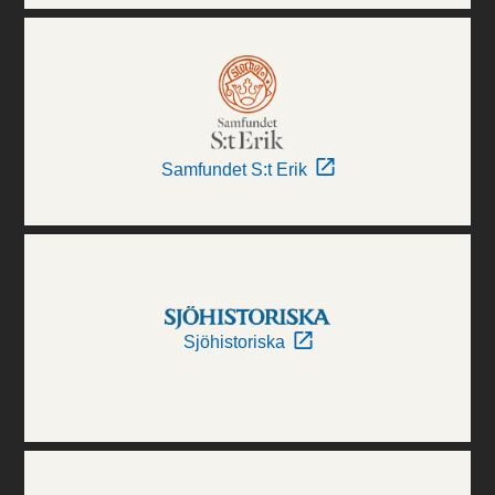
Samfundet S:t Erik
Sjöhistoriska