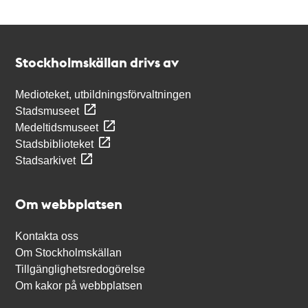
Kontakt
Stockholmskällan
Stockholmskällan drivs av
Medioteket, utbildningsförvaltningen
Stadsmuseet
Medeltidsmuseet
Stadsbiblioteket
Stadsarkivet
Om webbplatsen
Kontakta oss
Om Stockholmskällan
Tillgänglighetsredogörelse
Om kakor på webbplatsen