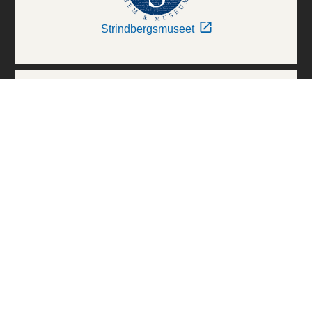
Strindbergsmuseet
Thielska Galleriet
Världskulturmuseerna